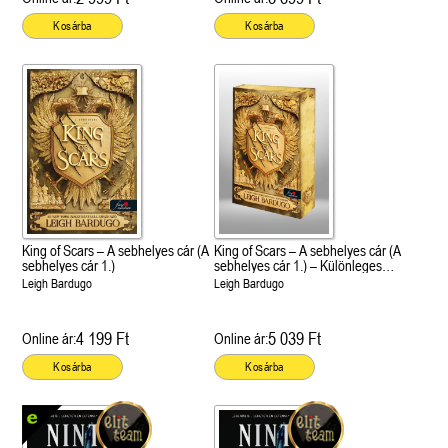
Kosárba
Kosárba
King of Scars – A sebhelyes cár (A
King of Scars – A sebhelyes cár (A
sebhelyes cár 1.)
sebhelyes cár 1.) – Különleges
éldekorált kiadás!
Leigh Bardugo
Leigh Bardugo
4 199 Ft
5 039 Ft
Online ár:
Online ár:
Kosárba
Kosárba