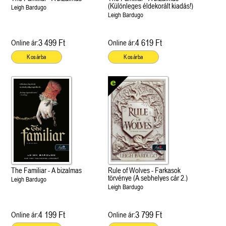
(Különleges éldekorált kiadás!)
Leigh Bardugo
Leigh Bardugo
3 499 Ft
4 619 Ft
Online ár:
Online ár:
Kosárba
Kosárba
The Familiar - A bizalmas
Rule of Wolves - Farkasok
törvénye (A sebhelyes cár 2.)
Leigh Bardugo
Leigh Bardugo
4 199 Ft
3 799 Ft
Online ár:
Online ár: