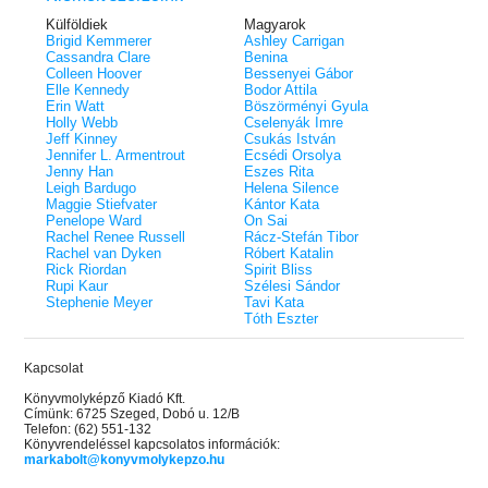
Külföldiek
Magyarok
Brigid Kemmerer
Ashley Carrigan
Cassandra Clare
Benina
Colleen Hoover
Bessenyei Gábor
Elle Kennedy
Bodor Attila
Erin Watt
Böszörményi Gyula
Holly Webb
Cselenyák Imre
Jeff Kinney
Csukás István
Jennifer L. Armentrout
Ecsédi Orsolya
Jenny Han
Eszes Rita
Leigh Bardugo
Helena Silence
Maggie Stiefvater
Kántor Kata
Penelope Ward
On Sai
Rachel Renee Russell
Rácz-Stefán Tibor
Rachel van Dyken
Róbert Katalin
Rick Riordan
Spirit Bliss
Rupi Kaur
Szélesi Sándor
Stephenie Meyer
Tavi Kata
Tóth Eszter
Kapcsolat
Könyvmolyképző Kiadó Kft.
Címünk: 6725 Szeged, Dobó u. 12/B
Telefon: (62) 551-132
Könyvrendeléssel kapcsolatos információk:
markabolt@konyvmolykepzo.hu