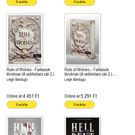
Kosárba
Kosárba
Rule of Wolves - Farkasok
Rule of Wolves – Farkasok
törvénye (A sebhelyes cár 2.)
törvénye (A sebhelyes cár 2.) -
Különleges éldekorált kiadás!
Leigh Bardugo
Leigh Bardugo
4 451 Ft
5 291 Ft
Online ár:
Online ár:
Kosárba
Kosárba
 A cél (Off-Campus 4.)
Grace and Glory - Kegyelem és
Bad Girl Reputation -
21.
31.
 olvasható!
dicsőség (Az Előhírnök-trilógia
lány (Avalon Bay 2.)
Különleges éldekorált kiadás!
dy
3.)
Elle Kennedy
Jennifer L. Armentrout