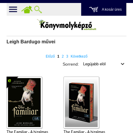
A kosár üres
Leigh Bardugo művei
Előző
1
2
3
Következő
Sorrend:
The Familiar - A bizalmas
The Familiar - A bizalmas