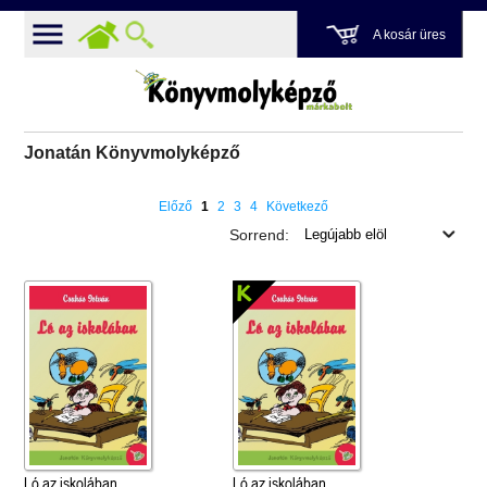
A kosár üres
Jonatán Könyvmolyképző
Előző
1
2
3
4
Következő
Sorrend:
Ló az iskolában
Ló az iskolában