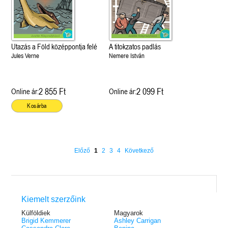
Utazás a Föld középpontja felé
A titokzatos padlás
Jules Verne
Nemere István
2 855 Ft
2 099 Ft
Online ár:
Online ár:
Kosárba
Előző
1
2
3
4
Következő
Kiemelt szerzőink
Külföldiek
Magyarok
Brigid Kemmerer
Ashley Carrigan