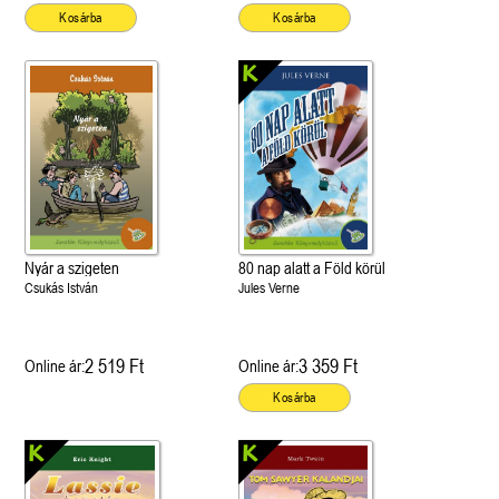
Kosárba
Kosárba
Nyár a szigeten
80 nap alatt a Föld körül
Csukás István
Jules Verne
2 519 Ft
3 359 Ft
Online ár:
Online ár:
Kosárba
 A cél (Off-Campus 4.)
Grace and Glory - Kegyelem és
Bad Girl Reputation -
21.
31.
 olvasható!
dicsőség (Az Előhírnök-trilógia
lány (Avalon Bay 2.)
Különleges éldekorált kiadás!
dy
3.)
Elle Kennedy
Jennifer L. Armentrout