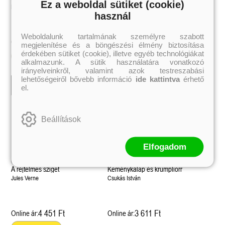
éldekorált kiadás!
38.
Ez a weboldal sütiket (cookie)
Hevesi Lajos
Csukás István
Tolvajok és a káosz k
ne - Hamvadó trón
használ
Rebel (A Renegátok 3.)
(Sors és tűz 3.)
K. A. Tucker
nd 2.)
29.
Rebecca Yarros
ff
Fire In You - Benned 
39.
Weboldalunk tartalmának személyre szabott
A Court of Silver Flames – Ezüst
(Várok rád 6.)
7.5 -Szívcsend,
30.
1 672 Ft
2 099 Ft
Online ár:
Online ár:
megjelenítése és a böngészési élmény biztosítása
lángok udvara (Tüskék és rózsák
Jennifer L. Armentrout
8.5 - Szélben sodródó
érdekében sütiket (cookie), illetve egyéb technológiákat
Különleges éldekorált kiadás! -
udvara 5.)
ldon
Kosárba
Kosárba
Javított kiadás
alkalmazunk. A sütik használatára vonatkozó
A Queen of Thieves a
40.
Sarah J. Maas
Tolvajok és a káosz k
irányelveinkről, valamint azok testreszabási
Különleges éldekorá
(Sors és tűz 3.)
lehetőségeiről bővebb információ
ide kattintva
érhető
K. A. Tucker
el.
Beállítások
Elfogadom
A rejtelmes sziget
Keménykalap és krumpliorr
Jules Verne
Csukás István
4 451 Ft
3 611 Ft
Online ár:
Online ár: