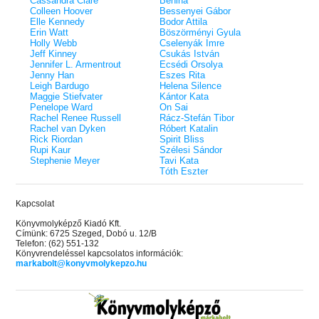
Cassandra Clare
Benina
Colleen Hoover
Bessenyei Gábor
Elle Kennedy
Bodor Attila
Erin Watt
Böszörményi Gyula
Holly Webb
Cselenyák Imre
Jeff Kinney
Csukás István
Jennifer L. Armentrout
Ecsédi Orsolya
Jenny Han
Eszes Rita
Leigh Bardugo
Helena Silence
Maggie Stiefvater
Kántor Kata
Penelope Ward
On Sai
Rachel Renee Russell
Rácz-Stefán Tibor
Rachel van Dyken
Róbert Katalin
Rick Riordan
Spirit Bliss
Rupi Kaur
Szélesi Sándor
Stephenie Meyer
Tavi Kata
Tóth Eszter
Kapcsolat
Könyvmolyképző Kiadó Kft.
Címünk: 6725 Szeged, Dobó u. 12/B
Telefon: (62) 551-132
Könyvrendeléssel kapcsolatos információk:
markabolt@konyvmolykepzo.hu