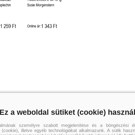
splechin
Susie Morgenstern
1 259 Ft
1 343 Ft
Online ár:
Ez a weboldal sütiket (cookie) haszná
talmának személyre szabott megjelenítése és a böngészési él
 (cookie), illetve egyéb technológiákat alkalmazunk. A sütik hasz