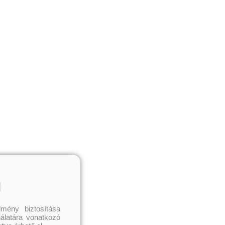
l
mény biztosítása
nálatára vonatkozó