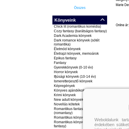
Marie De
Összes
Könyveink
Online ár:
Chick lit (romantikus komédia)
Cozy fantasy (barátságos fantasy)
Dark Academia könyvek
Dark romance könyvek (sötét
romantika)
Életmód könyvek
Életrajzi könyvek, memoárok
Epikus fantasy
Fantasy
Gyerekkönyvek (0-10 év)
Horror könyvek
Ifjúsági könyvek (10-14 év)
Ismeretterjesztő könyvek
Képregények
Könyves ajándékok
Krimi könyvek
New adult könyvek
Novellás kötetek
Romantikus fantasy könyvek
(romantasy)
Romantikus könyvek
Weboldalunk tar
Romantikus könyvek (nem
érdekében sütiket
fantasy)