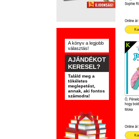
Sophie Ri
Online ár:
Ko
A könyv a legjobb
választás!
AJÁNDÉKOT
KERESEL?
Találd meg a
tökéletes
meglepetést,
annak, aki fontos
számodra!
Ó, Pénelo
hogy bold
Pénelopé!
Moka
Online ár:
Ko