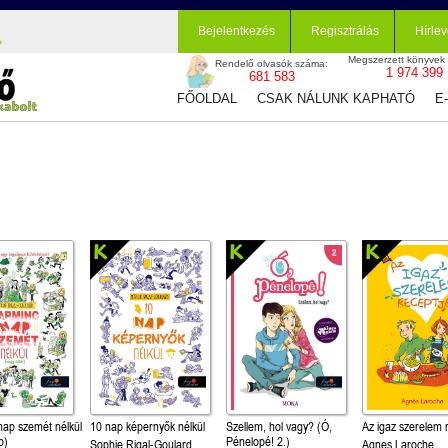
Bejelentkezés
Regisztrálás
Hírlev
Megszerzett könyvek
Rendelő olvasók száma:
1 974 399
681 583
FŐOLDAL
CSAK NÁLUNK KAPHATÓ
E
nap szemét nélkül
10 nap képernyők nélkül
Szellem, hol vagy? (Ó,
Az igaz szerelem 
b)
Pénelopé! 2.)
Sophie Rigal-Goulard
Agnes Laroche