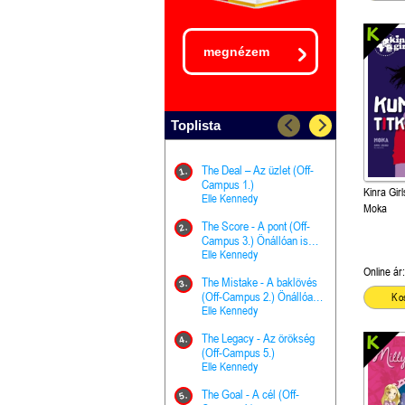
megnézem
Toplista
The Deal – Az üzlet (Off-
The Goal - 
11.
1.
Campus 1.)
Campus 4.)
Kinra Girl
Elle Kennedy
olvasható!
Elle Kenned
Moka
The Score - A pont (Off-
Grace and 
12.
2.
Campus 3.) Önállóan is
Kegyelem é
olvasható!
Elle Kennedy
Előhírnök-tr
Jennifer L.
Online ár:
The Mistake - A baklövés
The Score -
13.
3.
(Off-Campus 2.) Önállóan
Campus 3.
Ko
is olvasható!
Elle Kennedy
Különleges é
Elle Kenned
The Legacy - Az örökség
4.
The Cursed
(Off-Campus 5.)
14.
(A csont sz
Elle Kennedy
Harper L. 
The Goal - A cél (Off-
5.