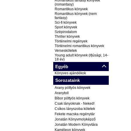
Romantikus fantasy könyvek
(romantasy)
Romantikus könyvek
Romantikus könyvek (nem
fantasy)
Sci-fi könyvek
Sport könyvek
Szépirodalom
Thriller könyvek
Történelmi regények
Történelmi romantikus könyvek
Verseskötetek
Young adult könyvek (ifjúsági, 14-
18 év)
Egyéb
Könyves ajándékok
Sorozataink
Arany pöttyös könyvek
Aranytoll
Bíbor pöttyös könyvek
Csak lányoknak - Neked!
Csíkos lányszoba kötetek
Fekete macska regénytár
Jonatán Könyvmolyképző
Jonatán Modern Könyvtára
Kaméleon könyvek