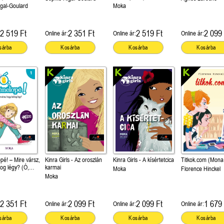
gal-Goulard
Moka
2 519 Ft
2 351 Ft
2 519 Ft
2 099 
Online ár:
Online ár:
Online ár:
sárba
Kosárba
Kosárba
Kosárba
pé! – Mire vársz,
Kinra Girls - Az oroszlán
Kinra Girls - A kísértetcica
Titkok.com (Mona 
og légy? (Ó,
karmai
Moka
Florence Hinckel
 1.)
Moka
2 351 Ft
2 099 Ft
2 099 Ft
1 679 
Online ár:
Online ár:
Online ár:
sárba
Kosárba
Kosárba
Kosárba