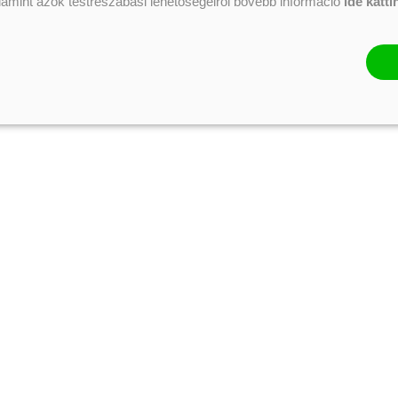
alamint azok testreszabási lehetőségeiről bővebb információ
ide katti