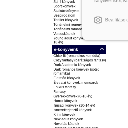
irányelveinkről, v
Sci-fi könyvek
Sport könyvek
Szakácskönyvek
Szépirodalom
Beállítások
Thriller könyvek
Történelmi regények
Történelmi romantikus könyvek
Verseskötetek
Young adult könyvek (ifjúsági, 14-
18 év)
e-könyveink
Chick lit (romantikus komédia)
Cozy fantasy (barátságos fantasy)
Dark Academia könyvek
Dark romance könyvek (sötét
romantika)
Életmód könyvek
Életrajzi könyvek, memoárok
Epikus fantasy
Fantasy
Gyerekkönyvek (0-10 év)
Horror könyvek
Ifjúsági könyvek (10-14 év)
Ismeretterjesztő könyvek
Krimi könyvek
New adult könyvek
Novellás kötetek