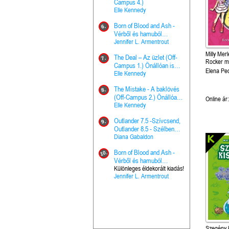
The Princes
Campus 4.)
15.
the Priest - Vallomások: A
Elle Kennedy
Hercegnő, 
Ella Frank
Born of Blood and Ash -
Pap (Vallo
6.
Ashen Thr
Vérből és hamuból
16.
trón (Drago
született (Hús és tűz 4.)
Jennifer L. Armentrout
Különleges 
Marie Nieho
Milly Merl
The Deal – Az üzlet (Off-
kiadás!
7.
Rocker m
A téli tücs
Campus 1.) Önállóan is
17.
Elena Pe
szövegfeld
olvasható!
Elle Kennedy
munkafüze
Bayné Bojc
The Mistake - A baklövés
8.
From the G
(Off-Campus 2.) Önállóan
18.
Online ár:
nyugalma 
is olvasható!
Elle Kennedy
Krónikák 6.
Kresley Col
Outlander 7.5 -Szívcsend,
9.
Ashen Thr
Outlander 8.5 - Szélben
19.
trón (Drago
sodródó falevél
Diana Gabaldon
Marie Nieho
Born of Blood and Ash -
10.
Outlander 
Vérből és hamuból
20.
Outlander 8
született (Hús és tűz 4.)
Különleges éldekorált kiadás!
Jennifer L. Armentrout
sodródó fal
Diana Gaba
Szegény k