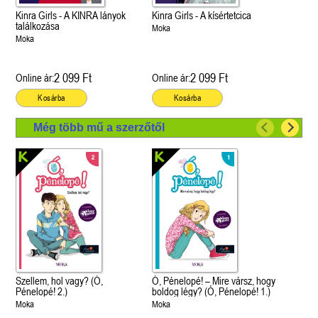
Kinra Girls - A KINRA lányok
Kinra Girls - A kísértetcica
találkozása
Moka
Moka
2 099 Ft
2 099 Ft
Online ár:
Online ár:
Kosárba
Kosárba
Még több mű a szerzőtől
Szellem, hol vagy? (Ó,
Ó, Pénelopé! – Mire vársz, hogy
Pénelopé! 2.)
boldog légy? (Ó, Pénelopé! 1.)
Moka
Moka