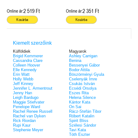
2 519 Ft
2 351 Ft
Online ár:
Online ár:
Kosárba
Kosárba
Kiemelt szerzőink
Külföldiek
Magyarok
Brigid Kemmerer
Ashley Carrigan
Cassandra Clare
Benina
Colleen Hoover
Bessenyei Gábor
Elle Kennedy
Bodor Attila
Erin Watt
Böszörményi Gyula
Holly Webb
Cselenyák Imre
Jeff Kinney
Csukás István
Jennifer L. Armentrout
Ecsédi Orsolya
Jenny Han
Eszes Rita
Leigh Bardugo
Helena Silence
Maggie Stiefvater
Kántor Kata
Penelope Ward
On Sai
Rachel Renee Russell
Rácz-Stefán Tibor
Rachel van Dyken
Róbert Katalin
Rick Riordan
Spirit Bliss
Rupi Kaur
Szélesi Sándor
Stephenie Meyer
Tavi Kata
Tóth Eszter