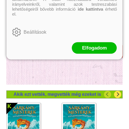
irányelveinkről, valamint azok testreszabási
lehetőségeiről bővebb információ
ide kattintva
érhető
el.
Beállítások
Elfogadom
Akik ezt vették, megvették még ezeket is