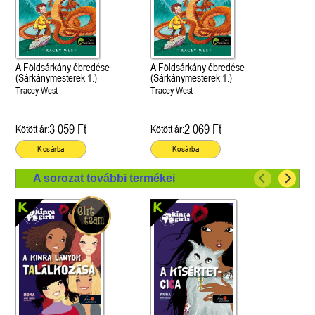
A Földsárkány ébredése
A Földsárkány ébredése
(Sárkánymesterek 1.)
(Sárkánymesterek 1.)
Tracey West
Tracey West
3 059 Ft
2 069 Ft
Kötött ár:
Kötött ár:
Kosárba
Kosárba
A sorozat további termékei