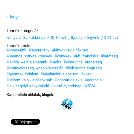
+ kinyit
Termék kategóriák:
/
,
Könyv
Gyerekkönyvek (0-10 év)
Ifjúsági könyvek (10-14 év)
Termék címke:
#könyveink
#lányregény
#lányoknak / nőknek
#narancs pöttyös könyvek
#könyvek
#réti franciska
#barátság
#iskola
#elit ajánlatunk
#moka
#kinra girls
#tehetség
#spanyolország
#csonka család
#kölcsönös segítség
#gyermekirodalom
#ajánlataink alsós tanulóknak
#nekem való - alsósoknak
#jonatán galaxis
#garancia
#lelkisegély! könyvakció
#hurrá gyereknap!
#2014
Kapcsolódó oldalak, blogok: