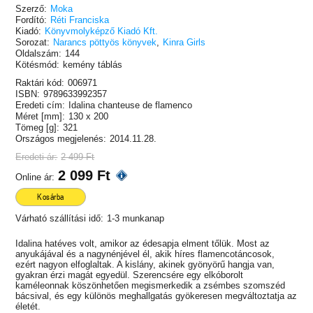
Szerző:
Moka
Fordító:
Réti Franciska
Kiadó:
Könyvmolyképző Kiadó Kft.
Sorozat:
Narancs pöttyös könyvek
,
Kinra Girls
Oldalszám:
144
Kötésmód:
kemény táblás
Raktári kód:
006971
ISBN:
9789633992357
Eredeti cím:
Idalina chanteuse de flamenco
Méret [mm]:
130 x 200
Tömeg [g]:
321
Országos megjelenés:
2014.11.28.
Eredeti ár:
2 499 Ft
2 099 Ft
Online ár:
Kosárba
Várható szállítási idő:
1-3 munkanap
Idalina hatéves volt, amikor az édesapja elment tőlük. Most az
anyukájával és a nagynénjével él, akik híres flamencotáncosok,
ezért nagyon elfoglaltak. A kislány, akinek gyönyörű hangja van,
gyakran érzi magát egyedül. Szerencsére egy elkóborolt
kaméleonnak köszönhetően megismerkedik a zsémbes szomszéd
bácsival, és egy különös meghallgatás gyökeresen megváltoztatja az
életét.