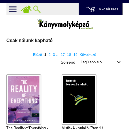
A kosár üres
Csak nálunk kapható
...
Előző
1
2
3
17
18
19
Következő
Sorrend:
The Reality of Everything -
Misfit - A kívülálló (Prep 1.)