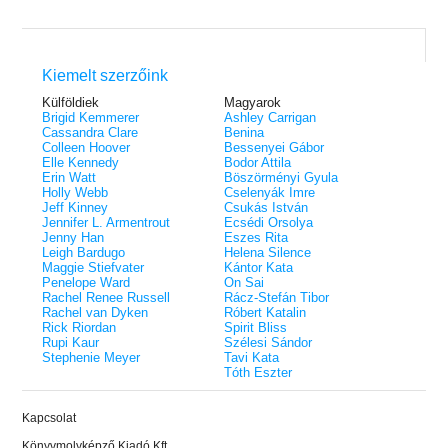
Kiemelt szerzőink
Külföldiek
Magyarok
Brigid Kemmerer
Ashley Carrigan
Cassandra Clare
Benina
Colleen Hoover
Bessenyei Gábor
Elle Kennedy
Bodor Attila
Erin Watt
Böszörményi Gyula
Holly Webb
Cselenyák Imre
Jeff Kinney
Csukás István
Jennifer L. Armentrout
Ecsédi Orsolya
Jenny Han
Eszes Rita
Leigh Bardugo
Helena Silence
Maggie Stiefvater
Kántor Kata
Penelope Ward
On Sai
Rachel Renee Russell
Rácz-Stefán Tibor
Rachel van Dyken
Róbert Katalin
Rick Riordan
Spirit Bliss
Rupi Kaur
Szélesi Sándor
Stephenie Meyer
Tavi Kata
Tóth Eszter
Kapcsolat
Könyvmolyképző Kiadó Kft.