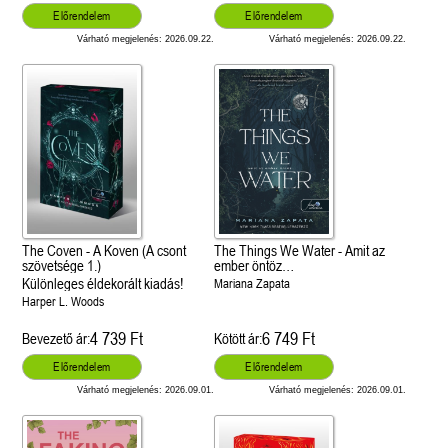
Előrendelem
Előrendelem
Várható megjelenés: 2026.09.22.
Várható megjelenés: 2026.09.22.
The Coven - A Koven (A csont
The Things We Water - Amit az
szövetsége 1.)
ember öntöz…
Különleges éldekorált kiadás!
Mariana Zapata
Harper L. Woods
4 739 Ft
6 749 Ft
Bevezető ár:
Kötött ár:
Előrendelem
Előrendelem
Várható megjelenés: 2026.09.01.
Várható megjelenés: 2026.09.01.
 A cél (Off-Campus 4.)
Grace and Glory - Kegyelem és
Bad Girl Reputation -
21.
31.
 olvasható!
dicsőség (Az Előhírnök-trilógia
lány (Avalon Bay 2.)
Különleges éldekorált kiadás!
dy
3.)
Elle Kennedy
Jennifer L. Armentrout