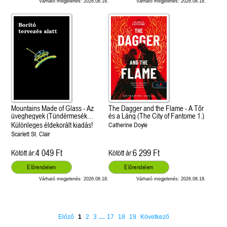
Várható megjelenés: 2026.08.18.
Várható megjelenés: 2026.08.18.
Mountains Made of Glass - Az
The Dagger and the Flame - A Tőr
üveghegyek (Tündérmesék
és a Láng (The City of Fantome 1.)
újragondolva 1.)
Különleges éldekorált kiadás!
Catherine Doyle
Scarlett St. Clair
4 049 Ft
6 299 Ft
Kötött ár:
Kötött ár:
Előrendelem
Előrendelem
Várható megjelenés: 2026.08.18.
Várható megjelenés: 2026.08.18.
...
Előző
1
2
3
17
18
19
Következő