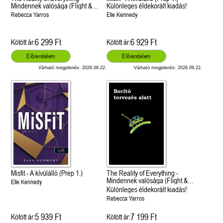
Mindennek valósága (Flight &
Különleges éldekorált kiadás!
Glory 5.)
Rebecca Yarros
Elle Kennedy
6 299 Ft
6 929 Ft
Kötött ár:
Kötött ár:
Előrendelem
Előrendelem
Várható megjelenés: 2026.09.22.
Várható megjelenés: 2026.09.22.
Misfit - A kívülálló (Prep 1.)
The Reality of Everything -
Mindennek valósága (Flight &
Elle Kennedy
Glory 5.)
Különleges éldekorált kiadás!
Rebecca Yarros
5 939 Ft
7 199 Ft
Kötött ár:
Kötött ár: