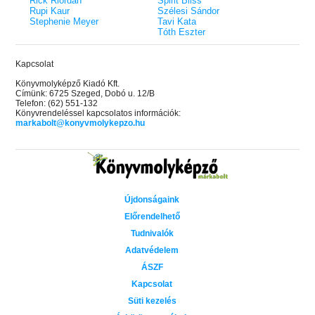
Rick Riordan
Spirit Bliss
Rupi Kaur
Szélesi Sándor
Stephenie Meyer
Tavi Kata
Tóth Eszter
Kapcsolat
Könyvmolyképző Kiadó Kft.
Címünk: 6725 Szeged, Dobó u. 12/B
Telefon: (62) 551-132
Könyvrendeléssel kapcsolatos információk:
markabolt@konyvmolykepzo.hu
Újdonságaink
Előrendelhető
Tudnivalók
Adatvédelem
ÁSZF
Kapcsolat
Süti kezelés