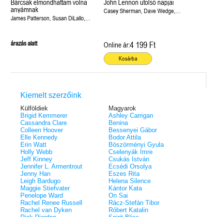
Bárcsak elmondhattam volna
John Lennon utolsó napjai
anyámnak
Casey Sherman, Dave Wedge,
James Patterson, Susan DiLallo,
James Patterson
Susan Patterson
árazás alatt
4 199 Ft
Online ár:
Kosárba
Kiemelt szerzőink
Külföldiek
Magyarok
Brigid Kemmerer
Ashley Carrigan
Cassandra Clare
Benina
Colleen Hoover
Bessenyei Gábor
Elle Kennedy
Bodor Attila
Erin Watt
Böszörményi Gyula
Holly Webb
Cselenyák Imre
Jeff Kinney
Csukás István
Jennifer L. Armentrout
Ecsédi Orsolya
Jenny Han
Eszes Rita
Leigh Bardugo
Helena Silence
Maggie Stiefvater
Kántor Kata
Penelope Ward
On Sai
Rachel Renee Russell
Rácz-Stefán Tibor
Rachel van Dyken
Róbert Katalin