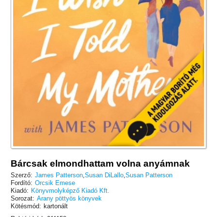
Bárcsak elmondhattam volna anyámnak
Szerző:
James Patterson
,
Susan DiLallo
,
Susan Patterson
Fordító:
Orcsik Emese
Kiadó:
Könyvmolyképző Kiadó Kft.
Sorozat:
Arany pöttyös könyvek
Kötésmód:
kartonált