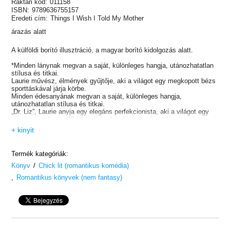
Raktári kód:
011158
ISBN:
9789636755157
Eredeti cím:
Things I Wish I Told My Mother
árazás alatt
A külföldi borító illusztráció, a magyar borító kidolgozás alatt.
*Minden lánynak megvan a saját, különleges hangja, utánozhatatlan
stílusa és titkai.
Laurie művész, élmények gyűjtője, aki a világot egy megkopott bézs
sporttáskával járja körbe.
Minden édesanyának megvan a saját, különleges hangja,
utánozhatatlan stílusa és titkai.
„Dr. Liz”, Laurie anyja egy elegáns perfekcionista, aki a világot egy
tökéletesen összeillő bőröndkészlettel járja körbe. *(Nem végleges
fülszöveg.)
+ kinyit
Termék kategóriák:
/
Könyv
Chick lit (romantikus komédia)
,
Romantikus könyvek (nem fantasy)