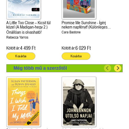
A Little Too Close – Kicsit túl
Promise Me Sunshine - Ígérj
közel (A Madigan-hegy 2.)
nekem napfényt! (Különleges
éldekorált kiadás!)
Önállóan is olvasható!
Cara Bastone
Rebecca Yarros
4 499 Ft
6 029 Ft
Kötött ár:
Kötött ár:
Kosárba
Kosárba
Még több mű a szerzőtől