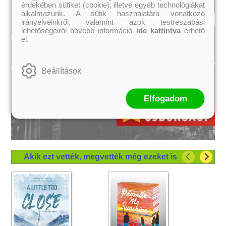
érdekében sütiket (cookie), illetve egyéb technológiákat
alkalmazunk. A sütik használatára vonatkozó
irányelveinkről, valamint azok testreszabási
lehetőségeiről bővebb információ
ide kattintva
érhető
el.
Beállítások
Elfogadom
Akik ezt vették, megvették még ezeket is