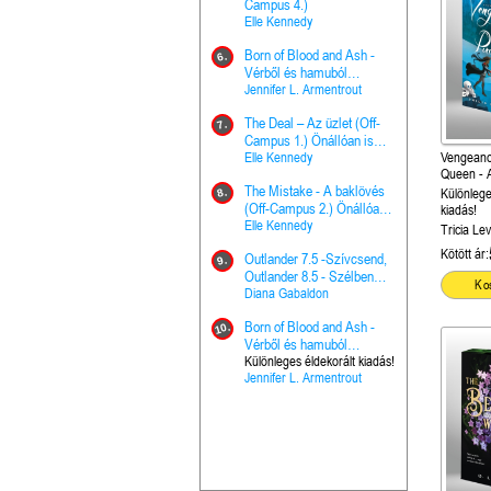
The Princes
Campus 4.)
15.
the Priest - Vallomások: A
Elle Kennedy
Hercegnő, 
Ella Frank
Born of Blood and Ash -
Pap (Vallo
6.
Ashen Thr
Vérből és hamuból
16.
trón (Drago
született (Hús és tűz 4.)
Jennifer L. Armentrout
Különleges 
Marie Nieho
The Deal – Az üzlet (Off-
kiadás!
7.
A téli tücs
Campus 1.) Önállóan is
17.
szövegfeld
olvasható!
Elle Kennedy
Vengeance
munkafüze
Bayné Bojc
Queen - A
The Mistake - A baklövés
bosszúja 
Különlege
8.
From the G
3.)
(Off-Campus 2.) Önállóan
18.
kiadás!
nyugalma 
is olvasható!
Elle Kennedy
Tricia Le
Krónikák 6.
Kresley Col
Kötött ár:
Outlander 7.5 -Szívcsend,
9.
Ashen Thr
Outlander 8.5 - Szélben
19.
Ko
trón (Drago
sodródó falevél
Diana Gabaldon
Marie Nieho
Born of Blood and Ash -
10.
Outlander 
Vérből és hamuból
20.
Outlander 8
született (Hús és tűz 4.)
Különleges éldekorált kiadás!
Jennifer L. Armentrout
sodródó fal
Diana Gaba