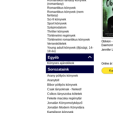
Romantikus fantasy könyvek
(romantasy)
Romantikus könyvek
Romantikus könyvek (nem
fantasy)
Sci-fi könyvek
Sport könyvek
Szépirodalom
Thriller könyvek
Történelmi regények
Történelmi romantikus könyvek
Oblivion 
Verseskötetek
Daemonn
Young adult könyvek (ifjúsági, 14-
Jennifer 
18 év)
Egyéb
Könyves ajándékok
Online ár:
Sorozataink
Ko
Arany pöttyös könyvek
Aranytoll
Bíbor pöttyös könyvek
Csak lányoknak - Neked!
Csíkos lányszoba kötetek
Fekete macska regénytár
Jonatán Könyvmolyképző
Jonatán Modern Könyvtára
Kaméleon könyvek