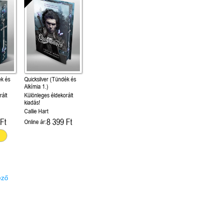
ék és
Quicksilver (Tündék és
Alkímia 1.)
rált
Különleges éldekorált
kiadás!
Callie Hart
Ft
8 399 Ft
Online ár:
ező