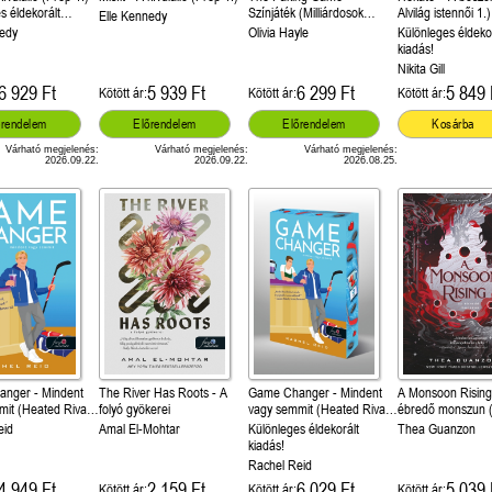
s éldekorált
Színjáték (Milliárdosok
Alvilág istennői 1.)
Elle Kennedy
játszmái 1.)
nedy
Olivia Hayle
Különleges éldeko
kiadás!
Nikita Gill
6 929 Ft
5 939 Ft
6 299 Ft
5 849 
Kötött ár:
Kötött ár:
Kötött ár:
őrendelem
Előrendelem
Előrendelem
Kosárba
Várható megjelenés:
Várható megjelenés:
Várható megjelenés:
2026.09.22.
2026.09.22.
2026.08.25.
nger - Mindent
The River Has Roots - A
Game Changer - Mindent
A Monsoon Rising
it (Heated Rivalry
folyó gyökerei
vagy semmit (Heated Rivalry
ébredő monszun 
1.)
hurrikánháború 2.
eid
Amal El-Mohtar
Különleges éldekorált
Thea Guanzon
kiadás!
Rachel Reid
4 949 Ft
2 159 Ft
6 029 Ft
5 039 
Kötött ár:
Kötött ár:
Kötött ár: