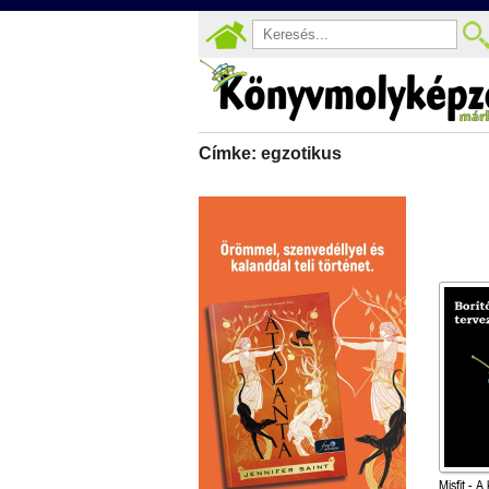
Címke: egzotikus
Misfit - A