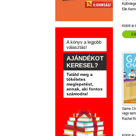
Különlege
kiadás!
Elle Ken
Kötött ár:
El
A könyv a legjobb
választás!
AJÁNDÉKOT
KERESEL?
Találd meg a
tökéletes
meglepetést,
annak, aki fontos
számodra!
Game Cha
vagy semm
1.)
Rachel R
Kötött ár: