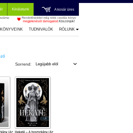
él
Kínálatunk
A kosár üres
 száma:
Rendeléseddel még több csodás könyv
megjelenését támogatod.
Köszönjük!
-KÖNYVEINK
TUDNIVALÓK
RÓLUNK
ező
Sorrend:
rkány (Az
Hekaté – A boszorkány (Az