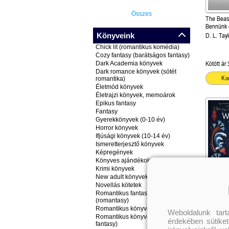
Összes
The Beas
Bennünk é
(Különleg
Könyveink
D. L. Tayl
kiadás!)
Chick lit (romantikus komédia)
Cozy fantasy (barátságos fantasy)
Dark Academia könyvek
Kötött ár:
Dark romance könyvek (sötét
Ko
romantika)
Életmód könyvek
Életrajzi könyvek, memoárok
Epikus fantasy
Fantasy
Gyerekkönyvek (0-10 év)
Horror könyvek
Ifjúsági könyvek (10-14 év)
Ismeretterjesztő könyvek
Képregények
Könyves ajándékok
Krimi könyvek
New adult könyvek
Novellás kötetek
Where the
Romantikus fantasy könyvek
(romantasy)
könyvtár 
titkai 2.)
Romantikus könyvek
Isabel Ib
Weboldalunk tar
Romantikus könyvek (nem
érdekében sütiket
fantasy)