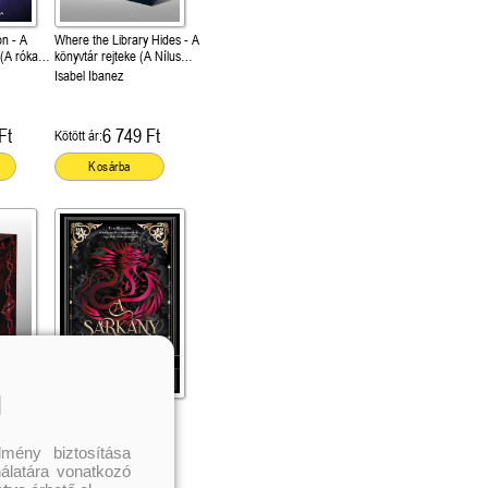
on - A
Where the Library Hides - A
 (A róka
könyvtár rejteke (A Nílus
titkai 2.) Különleges
Isabel Ibanez
éldekorált kiadás!
Ft
6 749 Ft
Kötött ár:
Kosárba
l
en
A sárkány szívében
rált
+ overlay
Heteira
mény biztosítása
nálatára vonatkozó