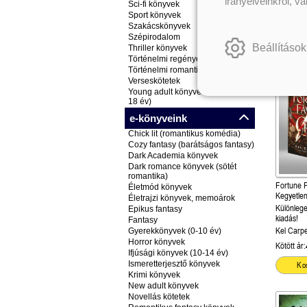
irányelveinkről, v
Sci-fi könyvek
Kötött ár:
Sport könyvek
Szakácskönyvek
Ko
Szépirodalom
Beállítások
Thriller könyvek
Történelmi regények
Történelmi romantikus könyvek
Verseskötetek
Young adult könyvek (ifjúsági, 14-
18 év)
e-könyveink
Chick lit (romantikus komédia)
Cozy fantasy (barátságos fantasy)
Dark Academia könyvek
Dark romance könyvek (sötét
romantika)
Fortune F
Életmód könyvek
Kegyetle
Életrajzi könyvek, memoárok
(Sötét Maj
Különlege
Epikus fantasy
kiadás!
Fantasy
Kel Carp
Gyerekkönyvek (0-10 év)
Horror könyvek
Kötött ár:
Ifjúsági könyvek (10-14 év)
Ismeretterjesztő könyvek
Ko
Krimi könyvek
New adult könyvek
Novellás kötetek