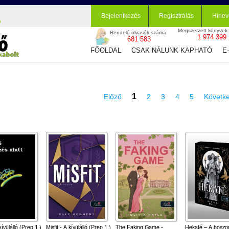
Bejelentkezés
Regisztrálás
Hírlev
Megszerzett könyvek
Rendelő olvasók száma:
1 974 399
681 583
FŐOLDAL
CSAK NÁLUNK KAPHATÓ
E
1
Előző
2
3
4
5
Követk
 kívülálló (Prep 1.)
Misfit - A kívülálló (Prep 1.)
The Faking Game -
Hekaté – A boszo