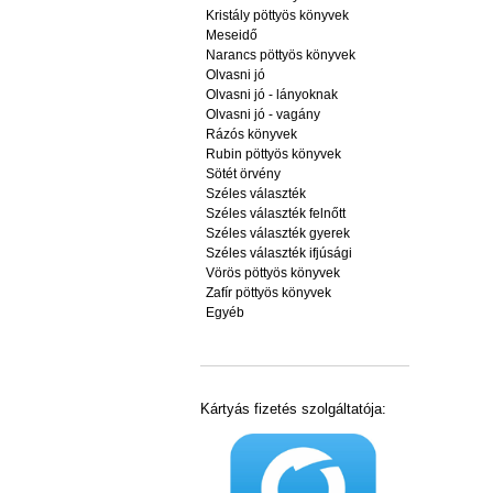
Kristály pöttyös könyvek
Meseidő
Narancs pöttyös könyvek
Olvasni jó
Olvasni jó - lányoknak
Olvasni jó - vagány
Rázós könyvek
Rubin pöttyös könyvek
Sötét örvény
Széles választék
Széles választék felnőtt
Széles választék gyerek
Széles választék ifjúsági
Vörös pöttyös könyvek
Zafír pöttyös könyvek
Egyéb
Kártyás fizetés szolgáltatója: