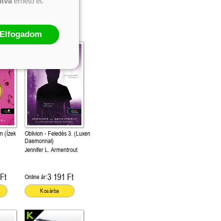
ntva
érhető el.
Ft
5 399 Ft
Kötött ár:
Kosárba
Elfogadom
n (Ízek
Oblivion - Feledés 3. (Luxen
Daemonnal)
Jennifer L. Armentrout
Ft
3 191 Ft
Online ár:
Kosárba