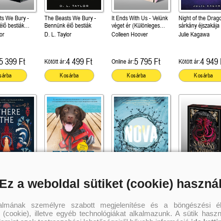
ts We Bury -
The Beasts We Bury -
It Ends With Us - Velünk
Night of the Drag
lő bestiák
Bennünk élő bestiák
véget ér (Különleges
sárkány éjszakája
es éldekorált
éldekorált kiadás!)
árnya 3.)
or
D. L. Taylor
Colleen Hoover
Julie Kagawa
5 399 Ft
4 499 Ft
5 795 Ft
4 949 
Kötött ár:
Online ár:
Kötött ár:
sárba
Kosárba
Kosárba
Kosárba
Ez a weboldal sütiket (cookie) haszná
 Library Hides - A
Zeusz, A vízimentő kutya
Nova (A Renegátok 2.)
A sárkány szívéb
rejteke (A Nílus
(Kutyák küldetésen 1.)
(Különleges éldeko
Rebecca Yarros
kiadás!)
anez
W. Bruce Cameron
+overlay
talmának személyre szabott megjelenítése és a böngészési él
Heteira
 (cookie), illetve egyéb technológiákat alkalmazunk. A sütik hasz