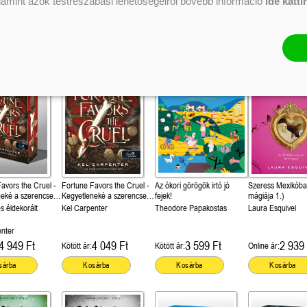
alamint azok testreszabási lehetőségeiről bővebb információ
ide katti
5 849 Ft
3 599 Ft
4 949 Ft
6 299 
Kötött ár:
Kötött ár:
Kötött ár:
sárba
Kosárba
Kosárba
Kosárba
avors the Cruel -
Fortune Favors the Cruel -
Az ókori görögök irtó jó
Szeress Mexikóba
neké a szerencse
Kegyetleneké a szerencse
fejek!
mágiája 1.)
i 1.)
(Sötét Maji 1.)
s éldekorált
Kel Carpenter
Theodore Papakostas
Laura Esquivel
enter
4 949 Ft
4 049 Ft
3 599 Ft
2 939 
Kötött ár:
Kötött ár:
Online ár:
sárba
Kosárba
Kosárba
Kosárba