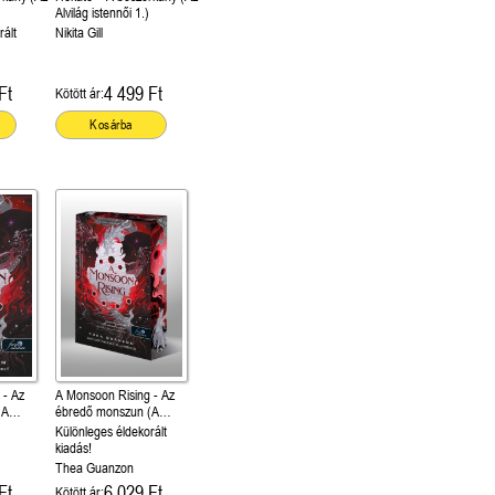
Alvilág istennői 1.)
rált
Nikita Gill
Ft
4 499 Ft
Kötött ár:
Kosárba
 - Az
A Monsoon Rising - Az
(A
ébredő monszun (A
)
hurrikánháború 2.)
Különleges éldekorált
kiadás!
Thea Guanzon
Ft
6 029 Ft
Kötött ár: