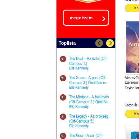
Ko
megnézem
Toplista
The Deal – Az üzlet (Off-
The Goal - 
11.
1.
Campus 1.)
Campus 4.)
Elle Kennedy
olvasható!
Elle Kenned
The Score - A pont (Off-
Grace and 
Atmoszfé
12.
2.
Campus 3.) Önállóan is
Kegyelem é
szerelem 
olvasható!
Elle Kennedy
Előhírnök-tr
Jennifer L.
Taylor Je
The Mistake - A baklövés
The Score -
13.
3.
(Off-Campus 2.) Önállóan
Campus 3.
Kötött ár:
is olvasható!
Elle Kennedy
Különleges é
Elle Kenned
Ko
The Legacy - Az örökség
4.
The Cursed
(Off-Campus 5.)
14.
(A csont sz
Elle Kennedy
Harper L. 
The Goal - A cél (Off-
5.