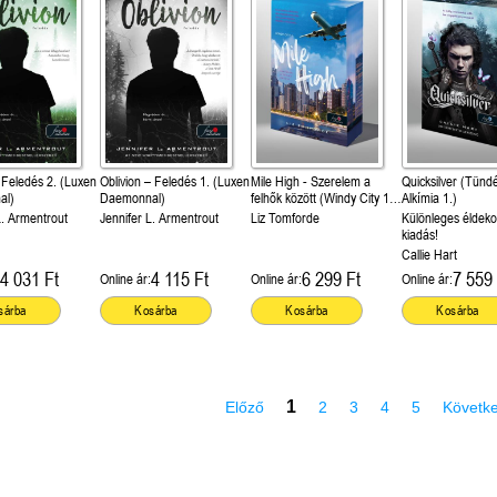
- Feledés 2. (Luxen
Oblivion – Feledés 1. (Luxen
Mile High - Szerelem a
Quicksilver (Tünd
al)
Daemonnal)
felhők között (Windy City 1.)
Alkímia 1.)
- Különleges éldekorált
L. Armentrout
Jennifer L. Armentrout
Liz Tomforde
Különleges éldeko
kiadás!
kiadás!
Callie Hart
4 031 Ft
4 115 Ft
6 299 Ft
7 559 
Online ár:
Online ár:
Online ár:
sárba
Kosárba
Kosárba
Kosárba
1
Előző
2
3
4
5
Követk