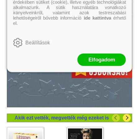
érdekében sütiket (cookie), illetve egyéb technológiákat
alkalmazunk. A sütik használatára vonatkozó
irányelveinkről, valamint azok testreszabási
lehetőségeiről bővebb információ
ide kattintva
érhető
el.
Beállítások
Elfogadom
Akik ezt vették, megvették még ezeket is