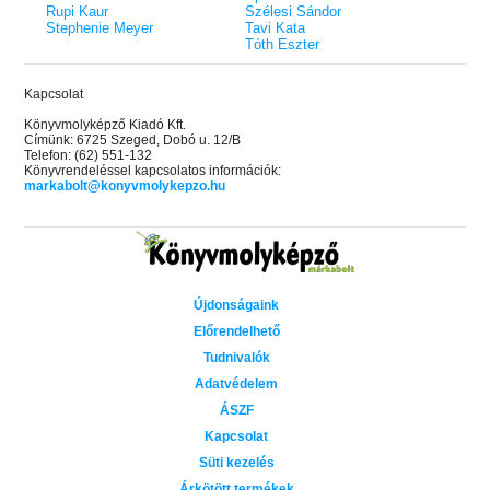
Rupi Kaur
Szélesi Sándor
Stephenie Meyer
Tavi Kata
Tóth Eszter
Kapcsolat
Könyvmolyképző Kiadó Kft.
Címünk: 6725 Szeged, Dobó u. 12/B
Telefon: (62) 551-132
Könyvrendeléssel kapcsolatos információk:
markabolt@konyvmolykepzo.hu
Újdonságaink
Előrendelhető
Tudnivalók
Adatvédelem
ÁSZF
Kapcsolat
Süti kezelés
Árkötött termékek