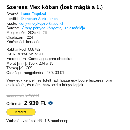
Szeress Mexikóban (Ízek mágiája 1.)
Szerző:
Laura Esquivel
Fordító:
Dornbach-Apró Tímea
Kiadó:
Könyvmolyképző Kiadó Kft.
Sorozat:
Arany pöttyös könyvek
,
Ízek mágiája
Megjelenés:
2025.08.28.
Oldalszám:
224
Kötésmód:
kartonált
Raktári kód:
008752
ISBN:
9789634578260
Eredeti cím:
Como agua para chocolate
Méret [mm]:
136 x 204 x 19
Tömeg [g]:
269
Országos megjelenés:
2025.09.01.
Végy egy kényelmes fotelt, adj hozzá egy bögre fűszeres forró
csokoládét, és máris habzsold a könyv lapjait!
Eredeti ár:
3 499 Ft
2 939 Ft
Online ár:
Kosárba
Várható szállítási idő:
1-3 munkanap