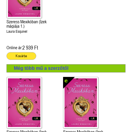
Szeress Mexikóban (Ízek
mágiája 1.)
Laura Esquivel
2 939 Ft
Online ár:
Kosárba
Még több mű a szerzőtől
Szeress Mexikóban (Ízek
Szeress Mexikóban (Ízek