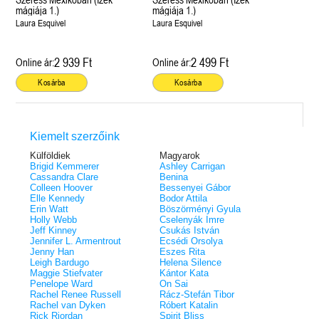
mágiája 1.)
mágiája 1.)
Laura Esquivel
Laura Esquivel
2 939 Ft
2 499 Ft
Online ár:
Online ár:
Kosárba
Kosárba
Kiemelt szerzőink
Külföldiek
Magyarok
Brigid Kemmerer
Ashley Carrigan
Cassandra Clare
Benina
Colleen Hoover
Bessenyei Gábor
Elle Kennedy
Bodor Attila
Erin Watt
Böszörményi Gyula
Holly Webb
Cselenyák Imre
Jeff Kinney
Csukás István
Jennifer L. Armentrout
Ecsédi Orsolya
Jenny Han
Eszes Rita
Leigh Bardugo
Helena Silence
Maggie Stiefvater
Kántor Kata
Penelope Ward
On Sai
Rachel Renee Russell
Rácz-Stefán Tibor
Rachel van Dyken
Róbert Katalin
Rick Riordan
Spirit Bliss