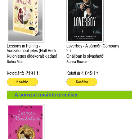
Lessons in Falling -
Loverboy - A sármőr (Company
Vonzalomból jeles (Hall Beck
2.)
University 3.)
Különleges éldekorált kiadás!
Önállóan is olvasható!
Selina Mae
Sarina Bowen
5 219 Ft
4 049 Ft
Kötött ár:
Kötött ár:
Kosárba
Kosárba
A sorozat további termékei