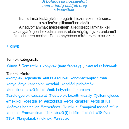
A boldogság hozzávalóit
nem mindig találjuk meg
a kamrában.
Tita ezt már kislányként megérti, hiszen szomorú sorsa
a születése pillanatában eldőlt.
A hagyománynak megfelelően a legkisebb lánynak kell
az anyjáról gondoskodnia annak élete végéig, így szerelemről
álmodni sem merhet. De a konyhában töltött évek alatt azt is
megérti,
hogy egy ízletes étel nem a hozzávalóktól lesz különleges,
+ kinyit
hanem az odaadástól és szeretettől, amellyel készítik.
Tita hamarosan arra is rájön, hogy a főztje nem csak ízével
és illatával varázsolja el vacsoravendégeit. Főzés közben érzett
Termék kategóriák:
bánata,
/
,
Könyv
jókedve, vágya vagy fájdalma könyörtelenül átragad mindenkire,
Romantikus könyvek (nem fantasy)
New adult könyvek
aki egy falatot is elfogyaszt az általa készített ételből.
Termék címke:
Az érzelmek és ízek birodalmában tett utazással Laura Esquivel
#könyvek
#garancia
#laura esquivel
#dornbach-apró tímea
egy igazi klasszikust alkotott. Szenvedélyekkel teli gasztronómiai
kalandozás a mexikói kultúrával keveredve.
#anya lánya kapcsolat
#család
#családi problémák
#konfliktus a szülőkkel
#nők helyzete
#szerelem
„Lenyűgöző szerelmi történet receptekkel
#szülő-gyerek kapcsolat
#testvérek közötti viszály
#jellemfejlődés
és egy kis mágikus realizmussal fűszerezve.”
– Washington Post
„Elvarázsolja az ízlelőbimbóidat és a szívedet is.”
– Usa Today
#mexikói
#bestseller
#egzotikus
#erős karakter
#erős stílus
#igényes bestseller
#keserédes
#kultikus
#magával ragadó stílus
Végy egy kényelmes fotelt, adj hozzá egy bögre fűszeres forró
#ötletes
#romantikus
#film készül(t) belőle
#felnőtt
#18 éves
csokoládét,
és máris habzsold a könyv lapjait!
#18+
#lányoknak / nőknek
#uniszex
Mélyedj el! Kapcsolj ki! Légy jelen!