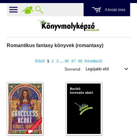
A kosár üres
Romantikus fantasy könyvek (romantasy)
...
Előző
1
2
3
46
47
48
Következő
Sorrend: