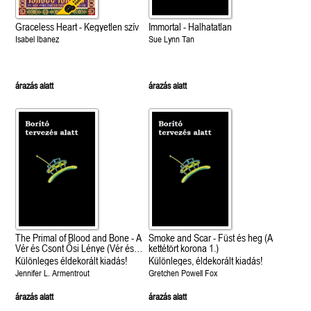
Graceless Heart - Kegyetlen szív
Immortal - Halhatatlan
Isabel Ibanez
Sue Lynn Tan
árazás alatt
árazás alatt
The Primal of Blood and Bone - A
Smoke and Scar - Füst és heg (A
Vér és Csont Ősi Lénye (Vér és
kettétört korona 1.)
hamu 6.)
Különleges éldekorált kiadás!
Különleges, éldekorált kiadás!
Jennifer L. Armentrout
Gretchen Powell Fox
árazás alatt
árazás alatt