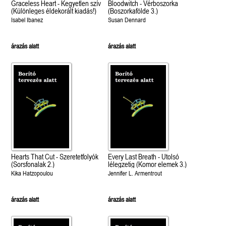
Graceless Heart - Kegyetlen szív
Bloodwitch - Vérboszorka
(Különleges éldekorált kiadás!)
(Boszorkafölde 3.)
Isabel Ibanez
Susan Dennard
árazás alatt
árazás alatt
Hearts That Cut - Szeretetfolyók
Every Last Breath - Utolsó
(Sorsfonalak 2.)
lélegzetig (Komor elemek 3.)
Kika Hatzopoulou
Jennifer L. Armentrout
árazás alatt
árazás alatt