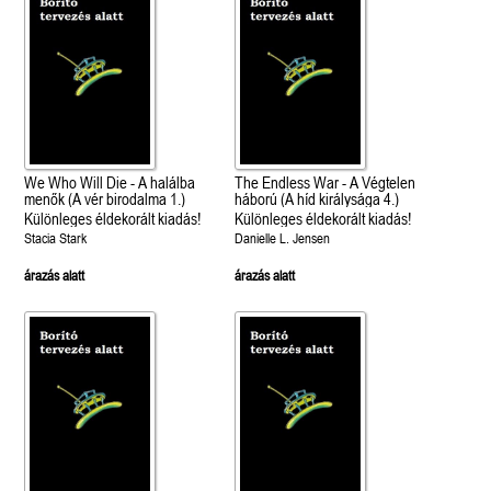
We Who Will Die - A halálba
The Endless War - A Végtelen
menők (A vér birodalma 1.)
háború (A híd királysága 4.)
Különleges éldekorált kiadás!
Különleges éldekorált kiadás!
Stacia Stark
Danielle L. Jensen
árazás alatt
árazás alatt
 A cél (Off-Campus 4.)
Grace and Glory - Kegyelem és
Bad Girl Reputation -
21.
31.
 olvasható!
dicsőség (Az Előhírnök-trilógia
lány (Avalon Bay 2.)
Különleges éldekorált kiadás!
dy
3.)
Elle Kennedy
Jennifer L. Armentrout