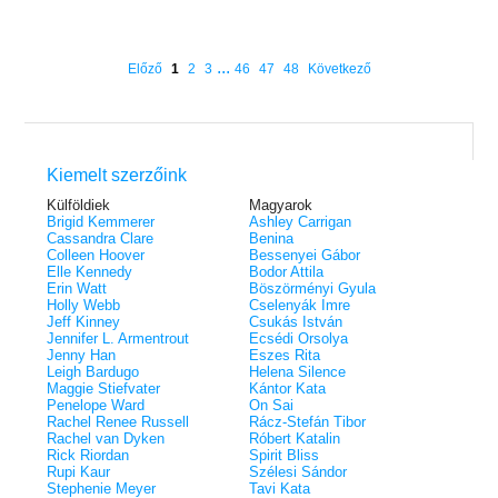
...
Előző
1
2
3
46
47
48
Következő
Kiemelt szerzőink
Külföldiek
Magyarok
Brigid Kemmerer
Ashley Carrigan
Cassandra Clare
Benina
Colleen Hoover
Bessenyei Gábor
Elle Kennedy
Bodor Attila
Erin Watt
Böszörményi Gyula
Holly Webb
Cselenyák Imre
Jeff Kinney
Csukás István
Jennifer L. Armentrout
Ecsédi Orsolya
Jenny Han
Eszes Rita
Leigh Bardugo
Helena Silence
Maggie Stiefvater
Kántor Kata
Penelope Ward
On Sai
Rachel Renee Russell
Rácz-Stefán Tibor
Rachel van Dyken
Róbert Katalin
Rick Riordan
Spirit Bliss
Rupi Kaur
Szélesi Sándor
Stephenie Meyer
Tavi Kata