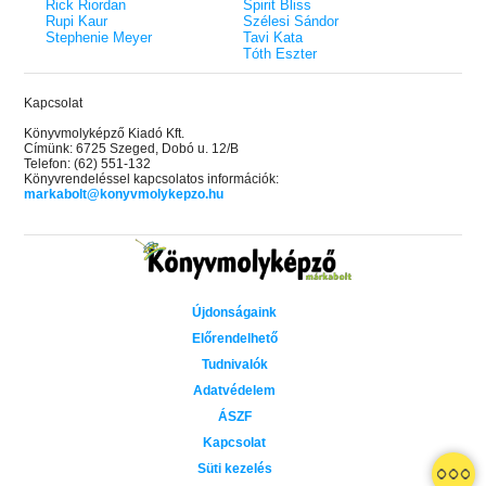
Rick Riordan
Spirit Bliss
Rupi Kaur
Szélesi Sándor
Stephenie Meyer
Tavi Kata
Tóth Eszter
Kapcsolat
Könyvmolyképző Kiadó Kft.
Címünk: 6725 Szeged, Dobó u. 12/B
Telefon: (62) 551-132
Könyvrendeléssel kapcsolatos információk:
markabolt@konyvmolykepzo.hu
Újdonságaink
Előrendelhető
Tudnivalók
Adatvédelem
ÁSZF
Kapcsolat
Süti kezelés