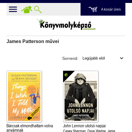
A kosár üres
James Patterson művei
Sorrend:
Bárcsak elmondhattam volna
John Lennon utolsó napjai
anyámnak
Casey Sherman, Dave Wedge, James