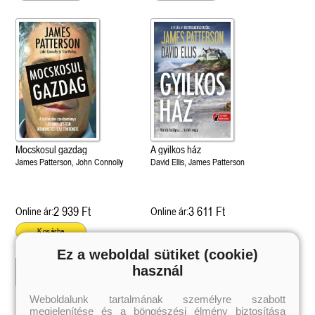
Mocskosul gazdag
A gyilkos ház
James Patterson, John Connolly
David Ellis, James Patterson
2 939 Ft
3 611 Ft
Online ár:
Online ár:
Kosárba
Ez a weboldal sütiket (cookie)
használ
 A cél (Off-Campus 4.)
Grace and Glory - Kegyelem és
Bad Girl Reputation -
21.
31.
 olvasható!
dicsőség (Az Előhírnök-trilógia
lány (Avalon Bay 2.)
Weboldalunk tartalmának személyre szabott
Különleges éldekorált kiadás!
dy
3.)
Elle Kennedy
megjelenítése és a böngészési élmény biztosítása
Jennifer L. Armentrout