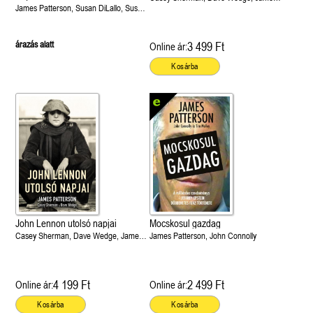
James Patterson, Susan DiLallo, Susan
Patterson
Patterson
árazás alatt
3 499 Ft
Online ár:
Kosárba
John Lennon utolsó napjai
Mocskosul gazdag
Casey Sherman, Dave Wedge, James
James Patterson, John Connolly
Patterson
4 199 Ft
2 499 Ft
Online ár:
Online ár:
Kosárba
Kosárba