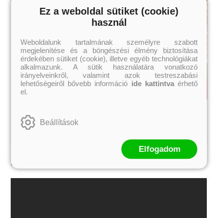
Ez a weboldal sütiket (cookie)
használ
Weboldalunk tartalmának személyre szabott
megjelenítése és a böngészési élmény biztosítása
érdekében sütiket (cookie), illetve egyéb technológiákat
alkalmazunk. A sütik használatára vonatkozó
irányelveinkről, valamint azok testreszabási
lehetőségeiről bővebb információ
ide kattintva
érhető
el.
Beállítások
Elfogadom
Kapcsolódó média