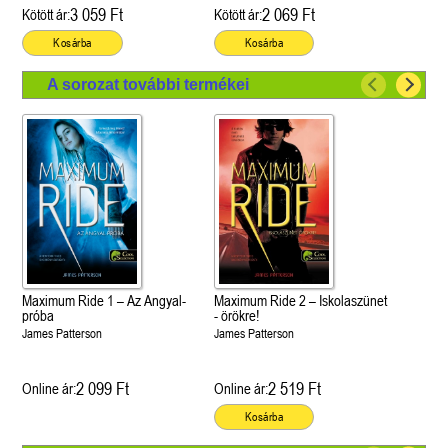
3 059 Ft
2 069 Ft
Kötött ár:
Kötött ár:
Kosárba
Kosárba
A sorozat további termékei
Maximum Ride 1 – Az Angyal-
Maximum Ride 2 – Iskolaszünet
próba
- örökre!
James Patterson
James Patterson
2 099 Ft
2 519 Ft
Online ár:
Online ár:
Kosárba