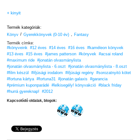
+ kinyit
Termék kategóriák:
/
,
Könyv
Gyerekkönyvek (0-10 év)
Fantasy
Termék címke:
#könyveink
#12 éves
#14 éves
#16 éves
#kaméleon könyvek
#13 éves
#15 éves
#james patterson
#könyvek
#acsai roland
#maximum ride
#jonatán olvasmánylista
#jonatán olvasmánylista - 6.oszt
#jonatán olvasmánylista - 8.oszt
#film készül
#ifjúsági irodalom
#ifjúsági regény
#sorozatnyitó kötet
#fortuna kártya
#fortuna31
#jonatán galaxis
#garancia
#prémium kuponparádé
#lelkisegély! könyvakció
#black friday
#hurrá gyereknap!
#2012
Kapcsolódó oldalak, blogok: