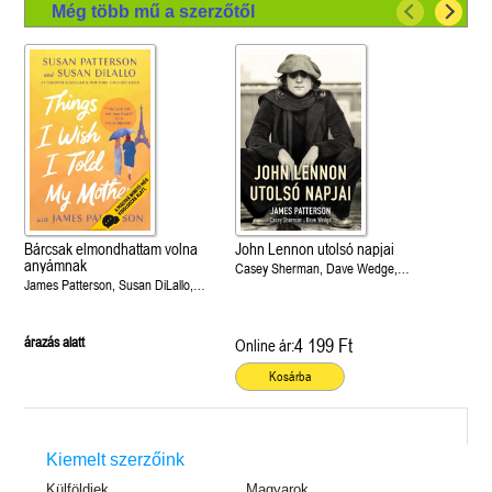
Még több mű a szerzőtől
Bárcsak elmondhattam volna
John Lennon utolsó napjai
anyámnak
Casey Sherman, Dave Wedge,
James Patterson, Susan DiLallo,
James Patterson
Susan Patterson
árazás alatt
4 199 Ft
Online ár:
Kosárba
Kiemelt szerzőink
Külföldiek
Magyarok