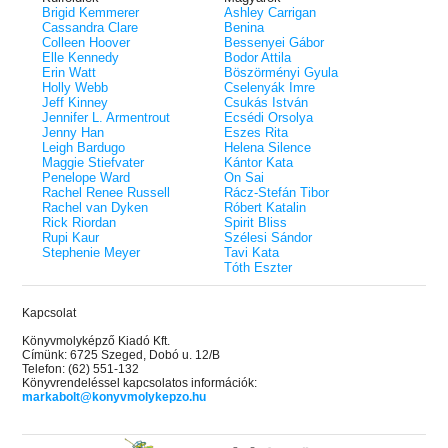
Brigid Kemmerer
Ashley Carrigan
Cassandra Clare
Benina
Colleen Hoover
Bessenyei Gábor
Elle Kennedy
Bodor Attila
Erin Watt
Böszörményi Gyula
Holly Webb
Cselenyák Imre
Jeff Kinney
Csukás István
Jennifer L. Armentrout
Ecsédi Orsolya
Jenny Han
Eszes Rita
Leigh Bardugo
Helena Silence
Maggie Stiefvater
Kántor Kata
Penelope Ward
On Sai
Rachel Renee Russell
Rácz-Stefán Tibor
Rachel van Dyken
Róbert Katalin
Rick Riordan
Spirit Bliss
Rupi Kaur
Szélesi Sándor
Stephenie Meyer
Tavi Kata
Tóth Eszter
Kapcsolat
Könyvmolyképző Kiadó Kft.
Címünk: 6725 Szeged, Dobó u. 12/B
Telefon: (62) 551-132
Könyvrendeléssel kapcsolatos információk:
markabolt@konyvmolykepzo.hu