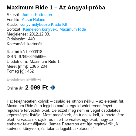
Maximum Ride 1 – Az Angyal-próba
Szerző:
James Patterson
Fordító:
Acsai Roland
Kiadó:
Könyvmolyképző Kiadó Kft.
Sorozat:
Kaméleon könyvek
,
Maximum Ride
Megjelenés:
2012.12.03.
Oldalszám:
440
Kötésmód:
kartonált
Raktári kód:
000918
ISBN:
9789632456966
Eredeti cím:
Maximum Ride 1.
Méret [mm]:
136 x 204
Tömeg [g]:
452
Eredeti ár:
2 499 Ft
2 099 Ft
Online ár:
Hat felejthetetlen kölyök – család és otthon nélkül – az életéért fut.
Maximum Ride és a legjobb barátai egy kísérlet eredményei:
repülésre tervezték őket. De ezzel még nem ér véget csodálatos
képességeik listája. Most megléptek, és tudniuk kell, ki hozta létre
őket, ki vadászik rájuk, és miért tervezték úgy őket, hogy az
emberek felett álljanak. James Patterson ezt írja regényéről: „A
kedvenc könyvem, és talán a legjobb alkotásom.”