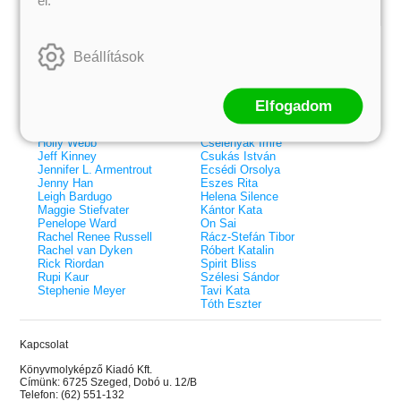
Kiemelt szerzőink
Beállítások
Külföldiek
Magyarok
Brigid Kemmerer
Ashley Carrigan
Cassandra Clare
Benina
Colleen Hoover
Bessenyei Gábor
Elfogadom
Elle Kennedy
Bodor Attila
Erin Watt
Böszörményi Gyula
Holly Webb
Cselenyák Imre
Jeff Kinney
Csukás István
Jennifer L. Armentrout
Ecsédi Orsolya
Jenny Han
Eszes Rita
Leigh Bardugo
Helena Silence
Maggie Stiefvater
Kántor Kata
Penelope Ward
On Sai
Rachel Renee Russell
Rácz-Stefán Tibor
Rachel van Dyken
Róbert Katalin
Rick Riordan
Spirit Bliss
Rupi Kaur
Szélesi Sándor
Stephenie Meyer
Tavi Kata
Tóth Eszter
Kapcsolat
 A cél (Off-Campus 4.)
Grace and Glory - Kegyelem és
Bad Girl Reputation -
21.
31.
Könyvmolyképző Kiadó Kft.
 olvasható!
dicsőség (Az Előhírnök-trilógia
lány (Avalon Bay 2.)
Címünk: 6725 Szeged, Dobó u. 12/B
Különleges éldekorált kiadás!
dy
3.)
Elle Kennedy
Telefon: (62) 551-132
Jennifer L. Armentrout