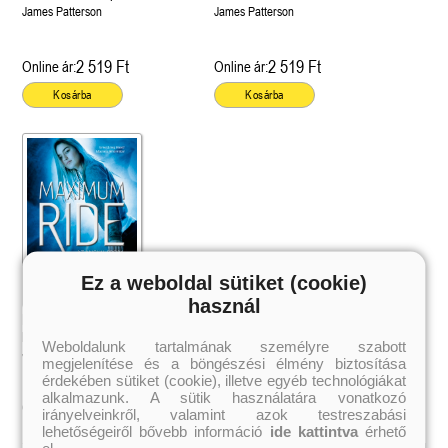
James Patterson
James Patterson
2 519 Ft
2 519 Ft
Online ár:
Online ár:
Kosárba
Kosárba
Ez a weboldal sütiket (cookie)
használ
Maximum Ride 1 – Az Angyal-
próba
Weboldalunk tartalmának személyre szabott
James Patterson
megjelenítése és a böngészési élmény biztosítása
érdekében sütiket (cookie), illetve egyéb technológiákat
alkalmazunk. A sütik használatára vonatkozó
2 099 Ft
Online ár:
irányelveinkről, valamint azok testreszabási
lehetőségeiről bővebb információ
ide kattintva
érhető
el.