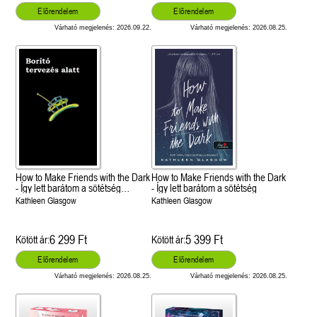
Előrendelem
Előrendelem
Várható megjelenés: 2026.09.22.
Várható megjelenés: 2026.08.25.
How to Make Friends with the Dark
How to Make Friends with the Dark
- Így lett barátom a sötétség
- Így lett barátom a sötétség
(Különleges éldekorált kiadás!)
Kathleen Glasgow
Kathleen Glasgow
6 299 Ft
5 399 Ft
Kötött ár:
Kötött ár:
Előrendelem
Előrendelem
Várható megjelenés: 2026.08.25.
Várható megjelenés: 2026.08.25.
 A cél (Off-Campus 4.)
Grace and Glory - Kegyelem és
Bad Girl Reputation -
21.
31.
 olvasható!
dicsőség (Az Előhírnök-trilógia
lány (Avalon Bay 2.)
Különleges éldekorált kiadás!
dy
3.)
Elle Kennedy
Jennifer L. Armentrout