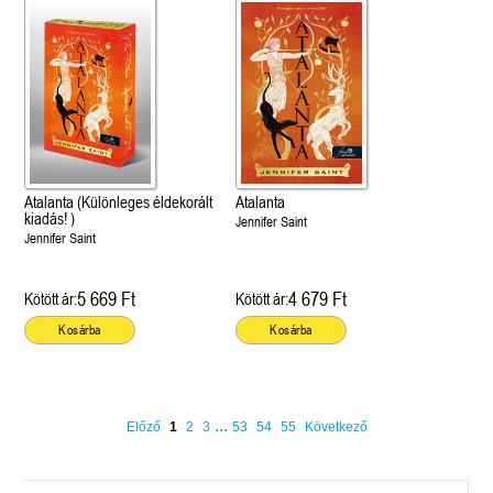
Atalanta (Különleges éldekorált
Atalanta
kiadás! )
Jennifer Saint
Jennifer Saint
5 669 Ft
4 679 Ft
Kötött ár:
Kötött ár:
Kosárba
Kosárba
...
Előző
1
2
3
53
54
55
Következő