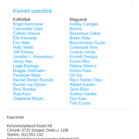
Kiemelt szerzőink
Külföldiek
Magyarok
Brigid Kemmerer
Ashley Carrigan
Cassandra Clare
Benina
Colleen Hoover
Bessenyei Gábor
Elle Kennedy
Bodor Attila
Erin Watt
Böszörményi Gyula
Holly Webb
Cselenyák Imre
Jeff Kinney
Csukás István
Jennifer L. Armentrout
Ecsédi Orsolya
Jenny Han
Eszes Rita
Leigh Bardugo
Helena Silence
Maggie Stiefvater
Kántor Kata
Penelope Ward
On Sai
Rachel Renee Russell
Rácz-Stefán Tibor
Rachel van Dyken
Róbert Katalin
Rick Riordan
Spirit Bliss
Rupi Kaur
Szélesi Sándor
Stephenie Meyer
Tavi Kata
Tóth Eszter
Kapcsolat
Könyvmolyképző Kiadó Kft.
Címünk: 6725 Szeged, Dobó u. 12/B
Telefon: (62) 551-132