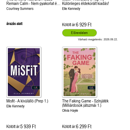
Remain Calm - Nem gyakorlat és
Különleges éldekorált kiadás!
Kérjük, maradjanak higgadtak!
Courtney Summers
Elle Kennedy
árazás alatt
6 929 Ft
Kötött ár:
Előrendelem
Várható megjelenés: 2026.09.22.
Misfit - A kívülálló (Prep 1.)
The Faking Game - Színjáték
(Milliárdosok játszmái 1.)
Elle Kennedy
Olivia Hayle
5 939 Ft
6 299 Ft
Kötött ár:
Kötött ár: