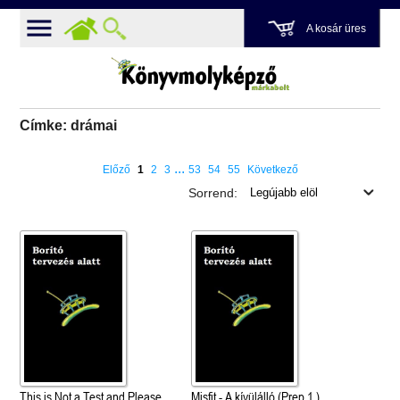
A kosár üres
Címke: drámai
...
Előző
1
2
3
53
54
55
Következő
Sorrend:
This is Not a Test and Please
Misfit - A kívülálló (Prep 1.)