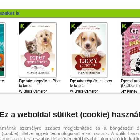
ezeket is
ése
Egy kutya négy élete - Piper
Egy kutya négy élete - Lacey
Egy ropi napl
)
története
története
(Önállóan is 
W. Bruce Cameron
W. Bruce Cameron
Jeff Kinney
2 969 Ft
3 599 Ft
3 
Kötött ár:
Kötött ár:
Kötött ár:
Ez a weboldal sütiket (cookie) haszná
Kosárba
Kosárba
Kosár
talmának személyre szabott megjelenítése és a böngészési él
 (cookie), illetve egyéb technológiákat alkalmazunk. A sütik hasz
alamint azok testreszabási lehetőségeiről bővebb információ
ide katti