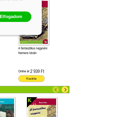
Elfogadom
A fantasztikus nagynéni
Nemere István
2 939 Ft
Online ár:
Kosárba