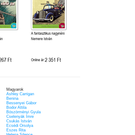
A fantasztikus nagynéni
án
Nemere István
267 Ft
2 351 Ft
Online ár:
Magyarok
Ashley Carrigan
Benina
Bessenyei Gábor
Bodor Attila
Böszörményi Gyula
Cselenyák Imre
Csukás István
Ecsédi Orsolya
Eszes Rita
Helena Silence