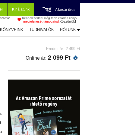
él
Kínálatunk
A kosár üres
 száma:
Rendeléseddel még több csodás könyv
megjelenését támogatod.
Köszönjük!
-KÖNYVEINK
TUDNIVALÓK
RÓLUNK
Eredeti ár:
2 499 Ft
2 099 Ft
Online ár:
es
t
pa