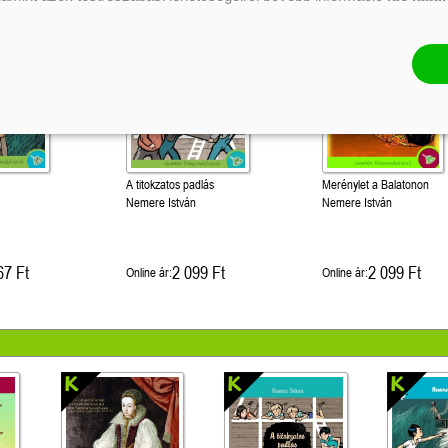
A titokzatos padlás
Merénylet a Balatonon
Nemere István
Nemere István
67 Ft
2 099 Ft
2 099 Ft
Online ár:
Online ár: