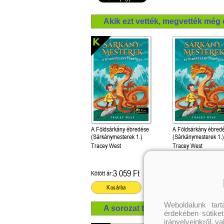
Akik ezt vették, megvették még 
A Földsárkány ébredése
A Földsárkány ébred
(Sárkánymesterek 1.)
(Sárkánymesterek 1.
Tracey West
Tracey West
3 059 Ft
2 069 Ft
Kötött ár:
Kötött ár:
Kosárba
Kosárba
Weboldalunk tar
A sorozat további termékei
érdekében sütiket
irányelveinkről, v