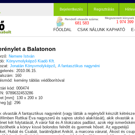
Bejelentkezés
Regisztrálás
Hírlev
Megszerzett könyvek
Rendelő olvasók száma:
1 974 399
681 583
FŐOLDAL
CSAK NÁLUNK KAPHATÓ
E
rénylet a Balatonon
rző:
Nemere István
dó:
Könyvmolyképző Kiadó Kft.
ozat:
Jonatán Könyvmolyképző
,
A fantasztikus nagynéni
jelenés:
2010.06.15.
alszám:
160
ésmód:
kemény táblás védőborítóval
tári kód:
000474
N:
9789632453286
et [mm]:
130 x 200 x 10
eg [g]:
296
k olvasták A fantasztikus nagynénit (vagy látták a regényből készült kétrész
éfilmben Ruttkai Éva nagyszerű és sajnos utolsó alakítását), akik olvasták a
ténet két folytatását, A várúr fiát és A titokzatos padlást, azok régi ismerőskén
özölhetik a könyv kissé bolondos felnőtt és gyermek hőseit. Az egypetéjű
eket, Hubát és Csabát, barátnőjüket Anikót, a marcona várurat, Ákost és csu