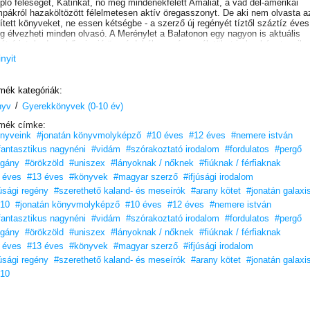
plő feleségét, Katinkát, no meg mindenekfelett Amáliát, a vad dél-amerikai
pákról hazaköltözött félelmetesen aktív öregasszonyt. De aki nem olvasta a
ített könyveket, ne essen kétségbe - a szerző új regényét tíztől száztíz éves
ig élvezheti minden olvasó. A Merénylet a Balatonon egy nagyon is aktuális
át érint, kedves hősei a jó ügy érdekében még az életüket is kockára teszik.
ütt izgulhatunk és mulathatunk izgalmas és furcsa kalandjaikon.
inyit
mék kategóriák:
/
nyv
Gyerekkönyvek (0-10 év)
mék címke:
nyveink
#jonatán könyvmolyképző
#10 éves
#12 éves
#nemere istván
fantasztikus nagynéni
#vidám
#szórakoztató irodalom
#fordulatos
#pergő
gány
#örökzöld
#uniszex
#lányoknak / nőknek
#fiúknak / férfiaknak
 éves
#13 éves
#könyvek
#magyar szerző
#ifjúsági irodalom
júsági regény
#szerethető kaland- és meseírók
#arany kötet
#jonatán galaxi
10
#jonatán könyvmolyképző
#10 éves
#12 éves
#nemere istván
fantasztikus nagynéni
#vidám
#szórakoztató irodalom
#fordulatos
#pergő
gány
#örökzöld
#uniszex
#lányoknak / nőknek
#fiúknak / férfiaknak
 éves
#13 éves
#könyvek
#magyar szerző
#ifjúsági irodalom
júsági regény
#szerethető kaland- és meseírók
#arany kötet
#jonatán galaxi
10