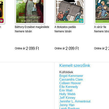
n
Báthory Erzsébet magánélete
A titokzatos padlás
A várúr fia
Nemere István
Nemere István
Nemere Istv
2 099 Ft
2 099 Ft
2 
Online ár:
Online ár:
Online ár:
Kiemelt szerzőink
Külföldiek
Brigid Kemmerer
Cassandra Clare
Colleen Hoover
Elle Kennedy
Erin Watt
Holly Webb
Jeff Kinney
Jennifer L. Armentrout
Jenny Han
Leigh Bardugo