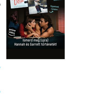
z
s
s