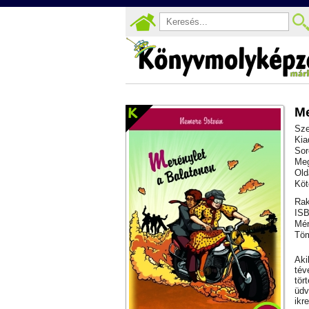
Me
Sze
Kia
Sor
Meg
Old
Köt
Rak
ISB
Mér
Töm
Aki
tév
tör
üdv
ikr