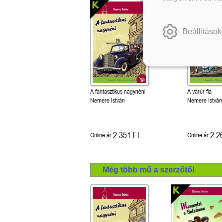
Beállítások
A fantasztikus nagynéni
A várúr fia
Nemere István
Nemere István
2 351 Ft
2 2
Online ár:
Online ár:
Még több mű a szerzőtől