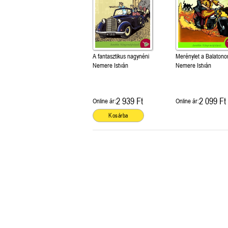
A fantasztikus nagynéni
Merénylet a Balatono
Nemere István
Nemere István
2 939 Ft
2 099 Ft
Online ár:
Online ár:
Kosárba