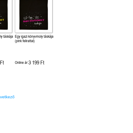
ly táskája
Egy igazi könyvmoly táskája
(pink felirattal)
Ft
3 199 Ft
Online ár:
vetkező