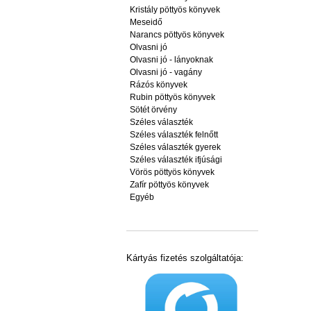
Kristály pöttyös könyvek
Meseidő
Narancs pöttyös könyvek
Olvasni jó
Olvasni jó - lányoknak
Olvasni jó - vagány
Rázós könyvek
Rubin pöttyös könyvek
Sötét örvény
Széles választék
Széles választék felnőtt
Széles választék gyerek
Széles választék ifjúsági
Vörös pöttyös könyvek
Zafír pöttyös könyvek
Egyéb
Kártyás fizetés szolgáltatója: