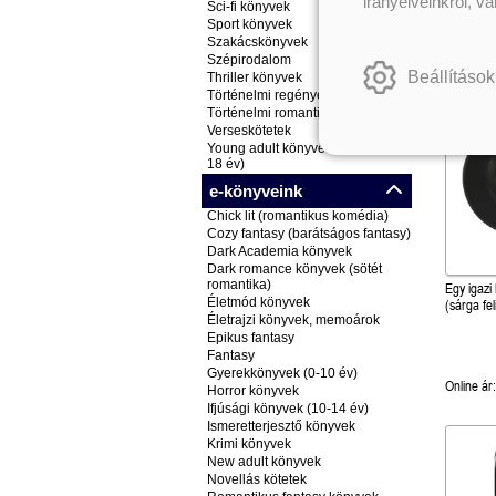
irányelveinkről, v
Sci-fi könyvek
Online ár:
Sport könyvek
Ko
Szakácskönyvek
Szépirodalom
Beállítások
Thriller könyvek
Történelmi regények
Történelmi romantikus könyvek
Verseskötetek
Young adult könyvek (ifjúsági, 14-
18 év)
e-könyveink
Chick lit (romantikus komédia)
Cozy fantasy (barátságos fantasy)
Dark Academia könyvek
Dark romance könyvek (sötét
romantika)
Egy igazi
Életmód könyvek
(sárga feli
Életrajzi könyvek, memoárok
Epikus fantasy
Fantasy
Gyerekkönyvek (0-10 év)
Online ár:
Horror könyvek
Ifjúsági könyvek (10-14 év)
Ismeretterjesztő könyvek
Krimi könyvek
New adult könyvek
Novellás kötetek