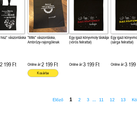
 hisz” vászontáska
"Milis" vászontáska,
Egy igazi könyvmoly táskája
Egy igazi könyvmo
Ambrózy-rajongóknak
(vörös felirattal)
(sárga felirattal)
2 199 Ft
2 199 Ft
3 199 Ft
3 199 
Online ár:
Online ár:
Online ár:
Kosárba
1
...
Előző
2
3
11
12
13
Kö