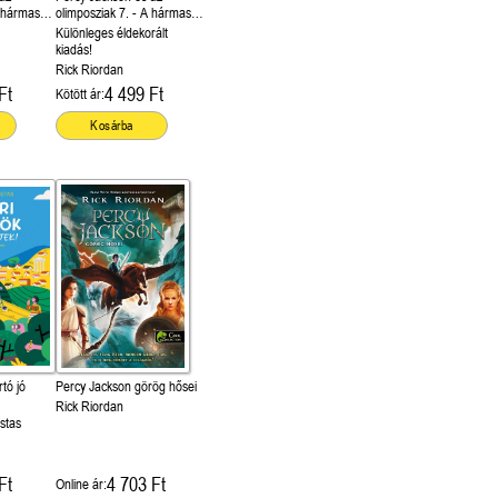
olimposziak 7. - A hármas
istennő haragja
Különleges éldekorált
kiadás!
Rick Riordan
Ft
4 499 Ft
Kötött ár:
Kosárba
rtó jó
Percy Jackson görög hősei
Rick Riordan
stas
Ft
4 703 Ft
Online ár: