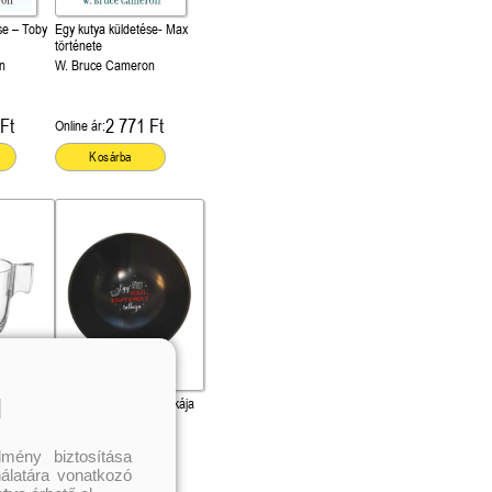
se – Toby
Egy kutya küldetése- Max
története
n
W. Bruce Cameron
Ft
2 771 Ft
Online ár:
Kosárba
l
ly
Egy igazi könyvmoly tálkája
attal)
(piros felirattal)
mény biztosítása
nálatára vonatkozó