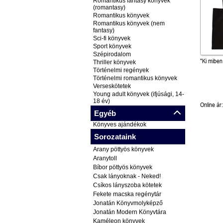
Romantikus fantasy könyvek
(romantasy)
Romantikus könyvek
Romantikus könyvek (nem
fantasy)
Sci-fi könyvek
Sport könyvek
Szépirodalom
"Ki miben
Thriller könyvek
Történelmi regények
Történelmi romantikus könyvek
Verseskötetek
Young adult könyvek (ifjúsági, 14-
18 év)
Online ár:
Egyéb
Könyves ajándékok
Sorozataink
Arany pöttyös könyvek
Aranytoll
Bíbor pöttyös könyvek
Csak lányoknak - Neked!
Csíkos lányszoba kötetek
Fekete macska regénytár
Jonatán Könyvmolyképző
Jonatán Modern Könyvtára
Kaméleon könyvek