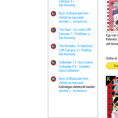
The Princes
Campus 4.)
15.
the Priest - Vallomások: A
Elle Kennedy
Hercegnő, 
Ella Frank
Born of Blood and Ash -
Pap (Vallo
6.
Ashen Thr
Vérből és hamuból
16.
trón (Drago
született (Hús és tűz 4.)
Jennifer L. Armentrout
Különleges 
Marie Nieho
The Deal – Az üzlet (Off-
kiadás!
7.
A téli tücs
Campus 1.) Önállóan is
17.
Egy ropi 
szövegfeld
olvasható!
Elle Kennedy
Katyvasz 
munkafüze
Bayné Bojc
olvasható
Jeff Kinn
The Mistake - A baklövés
8.
From the G
(Off-Campus 2.) Önállóan
18.
nyugalma 
is olvasható!
Elle Kennedy
Krónikák 6.
Kresley Col
Online ár:
Outlander 7.5 -Szívcsend,
9.
Ashen Thr
Ko
Outlander 8.5 - Szélben
19.
trón (Drago
sodródó falevél
Diana Gabaldon
Marie Nieho
Born of Blood and Ash -
10.
Outlander 
Vérből és hamuból
20.
Outlander 8
született (Hús és tűz 4.)
Különleges éldekorált kiadás!
Jennifer L. Armentrout
sodródó fal
Diana Gaba