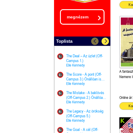
Ko
megnézem
Toplista
The Deal – Az üzlet (Off-
The Goal - 
11.
1.
Campus 1.)
Campus 4.)
Elle Kennedy
olvasható!
Elle Kenned
A fantasz
The Score - A pont (Off-
Grace and 
12.
2.
Nemere I
Campus 3.) Önállóan is
Kegyelem é
olvasható!
Elle Kennedy
Előhírnök-tr
Jennifer L.
The Mistake - A baklövés
The Score -
13.
3.
(Off-Campus 2.) Önállóan
Campus 3.
Online ár:
is olvasható!
Elle Kennedy
Különleges é
Ko
Elle Kenned
The Legacy - Az örökség
4.
The Cursed
(Off-Campus 5.)
14.
(A csont sz
Elle Kennedy
Harper L. 
The Goal - A cél (Off-
5.