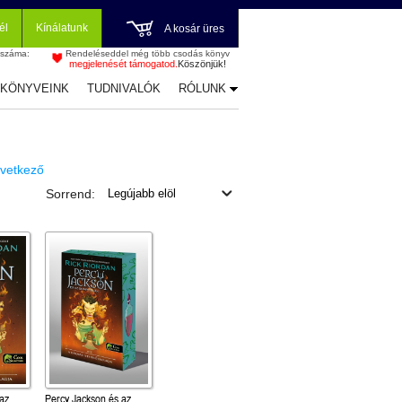
él
Kínálatunk
A kosár üres
 száma:
Rendeléseddel még több csodás könyv
megjelenését támogatod.
Köszönjük!
-KÖNYVEINK
TUDNIVALÓK
RÓLUNK
vetkező
Sorrend:
az
Percy Jackson és az