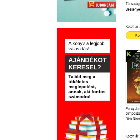
Társasága
őrült doki
Bessenye
Kötött ár:
Ko
A könyv a legjobb
választás!
AJÁNDÉKOT
KERESEL?
Találd meg a
tökéletes
meglepetést,
annak, aki fontos
számodra!
Percy Jac
olimposzi
istennő h
Rick Rior
Kötött ár: