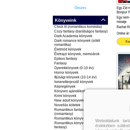
Egy Zizi n
Összes
Bonjour P
Egy nem-t
Könyveink
meséje
Chick lit (romantikus komédia)
Rachel R
Cozy fantasy (barátságos fantasy)
Online ár:
Dark Academia könyvek
Dark romance könyvek (sötét
Ko
romantika)
Életmód könyvek
Életrajzi könyvek, memoárok
Epikus fantasy
Fantasy
Gyerekkönyvek (0-10 év)
Horror könyvek
Ifjúsági könyvek (10-14 év)
Ismeretterjesztő könyvek
Képregények
Könyves ajándékok
Krimi könyvek
New adult könyvek
Novellás kötetek
Kísértet-p
Romantikus fantasy könyvek
Önállóan 
(romantasy)
R. L. Stin
Romantikus könyvek
Weboldalunk tar
Romantikus könyvek (nem
érdekében sütiket
fantasy)