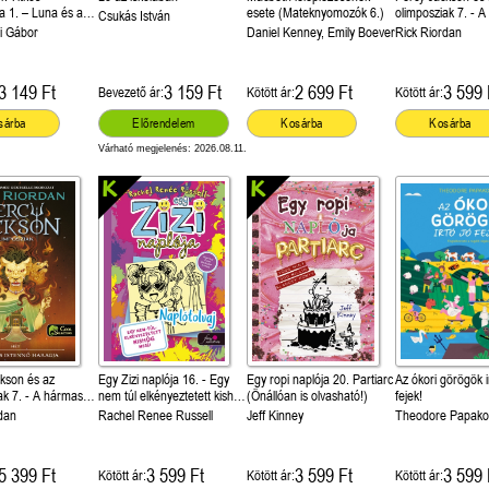
 1. – Luna és az
esete (Mateknyomozók 6.)
olimposziak 7. - A hármas
Csukás István
 esete
istennő haragja
i Gábor
Daniel Kenney, Emily Boever
Rick Riordan
3 149 Ft
3 159 Ft
2 699 Ft
3 599 
Bevezető ár:
Kötött ár:
Kötött ár:
sárba
Előrendelem
Kosárba
Kosárba
Várható megjelenés: 2026.08.11.
kson és az
Egy Zizi naplója 16. - Egy
Egy ropi naplója 20. Partiarc
Az ókori görögök i
ak 7. - A hármas
nem túl elkényeztetett kishúg
(Önállóan is olvasható!)
fejek!
aragja
meséi – Naplótolvaj
dan
Rachel Renee Russell
Jeff Kinney
Theodore Papako
5 399 Ft
3 599 Ft
3 599 Ft
3 599 
Kötött ár:
Kötött ár:
Kötött ár: