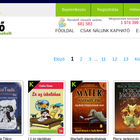
Bejelentkezés
Regisztrálás
Hírlev
Megszerzett könyvek
Rendelő olvasók száma:
1 974 399
681 583
FŐOLDAL
CSAK NÁLUNK KAPHATÓ
E
1
...
Előző
2
3
11
12
13
Kö
k Titkos
Ló az iskolában
Macbeth leleplezésének
Percy Jackson és 