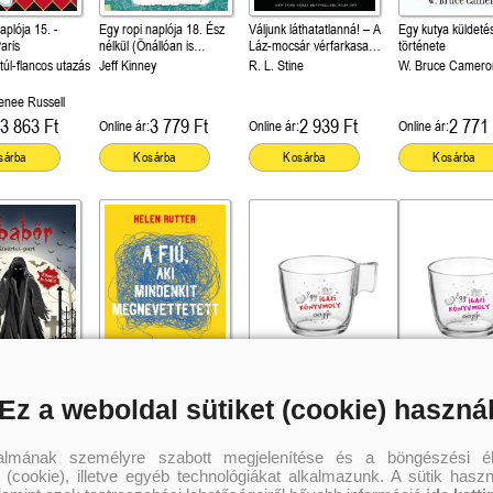
aplója 15. -
Egy ropi naplója 18. Ész
Váljunk láthatatlanná! – A
Egy kutya küldeté
aris
nélkül (Önállóan is
Láz-mocsár vérfarkasa
története
olvasható!)
(Libabőr 2-3.) Önállóan is
úl-flancos utazás
Jeff Kinney
R. L. Stine
W. Bruce Camero
olvasható!
enee Russell
3 863 Ft
3 779 Ft
2 939 Ft
2 771 
Online ár:
Online ár:
Online ár:
sárba
Kosárba
Kosárba
Kosárba
Ez a weboldal sütiket (cookie) haszná
art (Libabőr 1.)
A fiú, aki mindenkit
Egy igazi könyvmoly
Egy igazi könyvmo
is olvasható!
megnevettetett
csészéje (piros felirattal)
csészéje (pink felir
e
Helen Rutter
talmának személyre szabott megjelenítése és a böngészési él
 (cookie), illetve egyéb technológiákat alkalmazunk. A sütik hasz