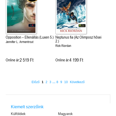
Opposition – Ellenállás (Luxen 5.)
Neptunus fia (Az Olimposz hősei
2.)
Jennifer L. Armentrout
Rick Riordan
2 519 Ft
4 199 Ft
Online ár:
Online ár:
...
Előző
1
2
3
8
9
10
Következő
Kiemelt szerzőink
Külföldiek
Magyarok