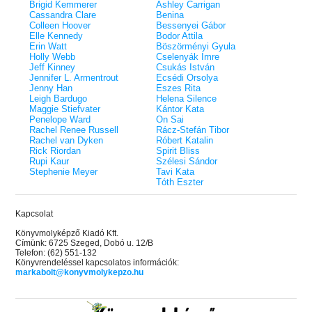
Brigid Kemmerer
Ashley Carrigan
Cassandra Clare
Benina
Colleen Hoover
Bessenyei Gábor
Elle Kennedy
Bodor Attila
Erin Watt
Böszörményi Gyula
Holly Webb
Cselenyák Imre
Jeff Kinney
Csukás István
Jennifer L. Armentrout
Ecsédi Orsolya
Jenny Han
Eszes Rita
Leigh Bardugo
Helena Silence
Maggie Stiefvater
Kántor Kata
Penelope Ward
On Sai
Rachel Renee Russell
Rácz-Stefán Tibor
Rachel van Dyken
Róbert Katalin
Rick Riordan
Spirit Bliss
Rupi Kaur
Szélesi Sándor
Stephenie Meyer
Tavi Kata
Tóth Eszter
Kapcsolat
Könyvmolyképző Kiadó Kft.
Címünk: 6725 Szeged, Dobó u. 12/B
Telefon: (62) 551-132
Könyvrendeléssel kapcsolatos információk:
markabolt@konyvmolykepzo.hu