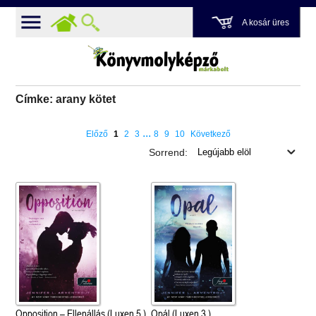
A kosár üres
Címke: arany kötet
...
Előző
1
2
3
8
9
10
Következő
Sorrend:
Opposition – Ellenállás (Luxen 5.)
Opál (Luxen 3.)