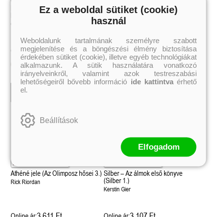
éldekorált kiadás!
38.
Tolvajok és a káosz k
Mirr-Murr kalandjai 1. – Egy
Ez a weboldal sütiket (cookie)
Táncvarázs (Sulijegyzetek 3.)
ne - Hamvadó trón
Rebel (A Renegátok 3.)
kiscsacsi története
(Sors és tűz 3.)
K. A. Tucker
nd 2.)
29.
Tavi Kata
használ
Rebecca Yarros
ff
Csukás István
Fire In You - Benned 
39.
A Court of Silver Flames – Ezüst
(Várok rád 6.)
7.5 -Szívcsend,
30.
Weboldalunk tartalmának személyre szabott
lángok udvara (Tüskék és rózsák
Jennifer L. Armentrout
8.5 - Szélben sodródó
megjelenítése és a böngészési élmény biztosítása
3 611 Ft
2 771 Ft
Online ár:
Online ár:
Különleges éldekorált kiadás! -
udvara 5.)
ldon
érdekében sütiket (cookie), illetve egyéb technológiákat
Javított kiadás
A Queen of Thieves a
40.
alkalmazunk. A sütik használatára vonatkozó
Kosárba
Kosárba
Sarah J. Maas
Tolvajok és a káosz k
irányelveinkről, valamint azok testreszabási
Különleges éldekorá
(Sors és tűz 3.)
lehetőségeiről bővebb információ
ide kattintva
érhető
K. A. Tucker
el.
Beállítások
Elfogadom
Athéné jele (Az Olimposz hősei 3.)
Silber – Az álmok első könyve
(Silber 1.)
Rick Riordan
Kerstin Gier
3 611 Ft
3 107 Ft
Online ár:
Online ár: