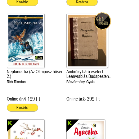
Kosárba
Kosárba
Neptunus fia (Az Olimposz hősei
Ambrózy báró esetei I. –
2.)
Leányrablás Budapesten
(díszkiadás)
Rick Riordan
Böszörményi Gyula
4 199 Ft
8 399 Ft
Online ár:
Online ár:
Kosárba
 A cél (Off-Campus 4.)
Grace and Glory - Kegyelem és
Bad Girl Reputation -
21.
31.
 olvasható!
dicsőség (Az Előhírnök-trilógia
lány (Avalon Bay 2.)
Különleges éldekorált kiadás!
dy
3.)
Elle Kennedy
Jennifer L. Armentrout