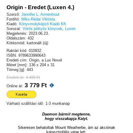
Origin - Eredet (Luxen 4.)
Szerző:
Jennifer L. Armentrout
Fordító:
Miks-Rédai Viktória
Kiadó:
Könyvmolyképző Kiadó Kft.
Sorozat:
Vörös pöttyös könyvek
,
Luxen
Megjelenés:
2023.06.23.
Oldalszám:
432
Kötésmód:
kartonált (új)
Raktári kód:
010932
ISBN:
9789633990643
Eredeti cím:
Origin, a Lux Novel
Méret [mm]:
136 x 204 x 31
Tömeg [g]:
443
Eredeti ár:
4 499 Ft
3 779 Ft
Online ár:
Kosárba
Várható szállítási idő:
1-3 munkanap
Daemon bármit megtenne,
hogy visszakapja Katyt.
Sikeresen behatoltak Mount Weatherbe, ám az akciónak
katasztrofális vége lett.