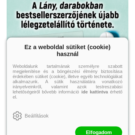
Ez a weboldal sütiket (cookie)
használ
Weboldalunk tartalmának személyre szabott
megjelenítése és a böngészési élmény biztosítása
érdekében sütiket (cookie), illetve egyéb technológiákat
alkalmazunk. A sütik használatára vonatkozó
irányelveinkről, valamint azok testreszabási
lehetőségeiről bővebb információ
ide kattintva
érhető
el.
Beállítások
Elfogadom