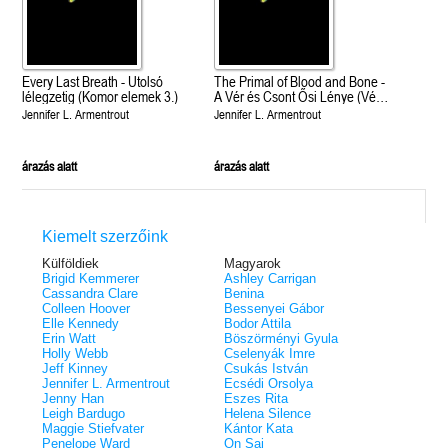
Every Last Breath - Utolsó
The Primal of Blood and Bone -
lélegzetig (Komor elemek 3.)
A Vér és Csont Ősi Lénye (Vér
és hamu 6.)
Jennifer L. Armentrout
Jennifer L. Armentrout
árazás alatt
árazás alatt
Kiemelt szerzőink
Külföldiek
Magyarok
Brigid Kemmerer
Ashley Carrigan
Cassandra Clare
Benina
Colleen Hoover
Bessenyei Gábor
Elle Kennedy
Bodor Attila
Erin Watt
Böszörményi Gyula
Holly Webb
Cselenyák Imre
Jeff Kinney
Csukás István
Jennifer L. Armentrout
Ecsédi Orsolya
Jenny Han
Eszes Rita
Leigh Bardugo
Helena Silence
Maggie Stiefvater
Kántor Kata
Penelope Ward
On Sai