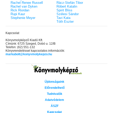
Rachel Renee Russell
Rácz-Stefán Tibor
Rachel van Dyken
Róbert Katalin
Rick Riordan
Spirit Bliss
Rupi Kaur
Szélesi Sándor
Stephenie Meyer
Tavi Kata
Tóth Eszter
Kapcsolat
Könyvmolyképző Kiadó Kft.
Címünk: 6725 Szeged, Dobó u. 12/B
Telefon: (62) 551-132
Könyvrendeléssel kapcsolatos információk:
markabolt@konyvmolykepzo.hu
Újdonságaink
Előrendelhető
Tudnivalók
Adatvédelem
ÁSZF
Kapcsolat