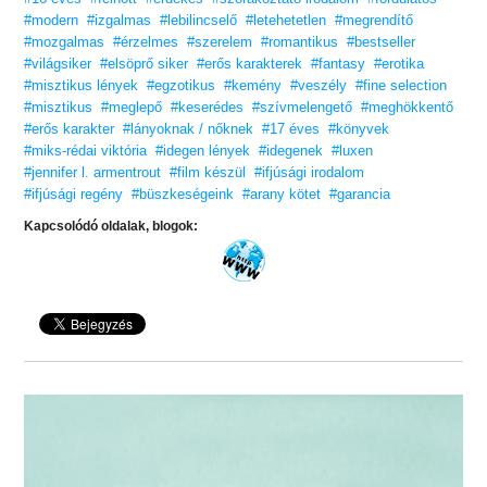
– Caladril, moly.hu
#modern
#izgalmas
#lebilincselő
#letehetetlen
#megrendítő
#mozgalmas
#érzelmes
#szerelem
#romantikus
#bestseller
Szereted a Vörös pöttyös könyveket?
#világsiker
#elsöprő siker
Vidd haza nyugodtan! Tetszeni fog.
#erős karakterek
#fantasy
#erotika
#misztikus lények
#egzotikus
#kemény
#veszély
#fine selection
16 éves kortól ajánljuk!
#misztikus
#meglepő
#keserédes
#szívmelengető
#meghökkentő
#erős karakter
#lányoknak / nőknek
#17 éves
#könyvek
#miks-rédai viktória
#idegen lények
#idegenek
#luxen
#jennifer l. armentrout
#film készül
#ifjúsági irodalom
#ifjúsági regény
#büszkeségeink
#arany kötet
#garancia
Kapcsolódó oldalak, blogok: