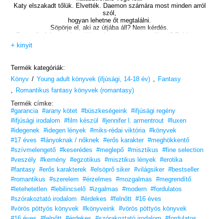
Katy elszakadt tőlük. Elvették. Daemon számára most minden arról
szól,
hogyan lehetne őt megtalálni.
Söpörje el, aki az útjába áll? Nem kérdés.
Perzselje fel az egész világot, hogy megmentse Katyt? Boldogan.
Tárja fel az emberiség előtt, hogy idegenek élnek közöttük?
+ kinyit
Örömmel.
Katy számára csak a túlélés marad.
Termék kategóriák:
Ellenségektől körülvéve az egyetlen, amit tehet, ha alkalmazkodik a
/
,
Könyv
Young adult könyvek (ifjúsági, 14-18 év)
helyzetéhez.
Fantasy
Még a Daedalusban sem mindenki őrült… de a csoport céljai
,
Romantikus fantasy könyvek (romantasy)
rémisztőek,
és amit elárulnak, az felzaklatja Katyt. Kik az igazi rosszak? A
Termék címke:
Daedalus?
#garancia
#arany kötet
#büszkeségeink
#ifjúsági regény
Az emberiség? Vagy a luxenek?
#ifjúsági irodalom
#film készül
#jennifer l. armentrout
#luxen
#idegenek
#idegen lények
Ők ketten együtt bármivel szembenéznek.
#miks-rédai viktória
#könyvek
A legveszedelmesebb ellenség azonban mindig is jelen volt.
#17 éves
#lányoknak / nőknek
#erős karakter
#meghökkentő
Amikor kiderül az igazság, és a hazugságok fala összeomlik,
#szívmelengető
#keserédes
#meglepő
#misztikus
#fine selection
melyik oldalra kerül majd Daemon és Katy?
#veszély
#kemény
#egzotikus
#misztikus lények
#erotika
Együtt maradnak egyáltalán?
#fantasy
#erős karakterek
#elsöprő siker
#világsiker
#bestseller
#romantikus
#szerelem
#érzelmes
#mozgalmas
#megrendítő
„Ó, te jó ég!!! Ez valami eszméletlen volt!
#letehetetlen
Armentrout aztán tudja, hogy kell fokozni a feszültséget!
#lebilincselő
#izgalmas
#modern
#fordulatos
Olyan csavarokkal borzolta az idegeimet, hogy most tényleg
#szórakoztató irodalom
#érdekes
#felnőtt
#16 éves
jól jönne egy időgép. Pedig tényleg mindent megtettem,
#vörös pöttyös könyvek
#könyveink
#vörös pöttyös könyvek
hogy addig húzzam az olvasást, amíg csak lehet.
#16 éves
De az utolsó száz oldalnál képtelenség volt letenni a könyvet!”
#felnőtt
#érdekes
#szórakoztató irodalom
#fordulatos