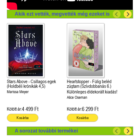
Akik ezt vették, megvették még ezeket is
Stars Above - Csillagos egek
Heartstopper - Fülig beléd
(Holdbéli krónikák 4,5)
zúgtam (Szívdobbanás 6.)
Különleges éldekorált kiadás!
Marissa Meyer
Alice Oseman
4 499 Ft
6 299 Ft
Kötött ár:
Kötött ár:
Kosárba
Kosárba
A sorozat további termékei