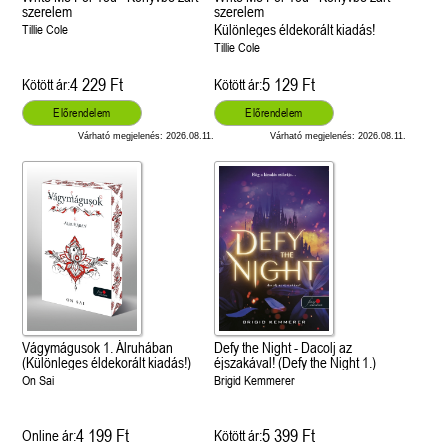
szerelem
szerelem
Különleges éldekorált kiadás!
Tillie Cole
Tillie Cole
4 229 Ft
5 129 Ft
Kötött ár:
Kötött ár:
Előrendelem
Előrendelem
Várható megjelenés: 2026.08.11.
Várható megjelenés: 2026.08.11.
Vágymágusok 1. Álruhában
Defy the Night - Dacolj az
(Különleges éldekorált kiadás!)
éjszakával! (Defy the Night 1.)
On Sai
Brigid Kemmerer
4 199 Ft
5 399 Ft
Online ár:
Kötött ár: