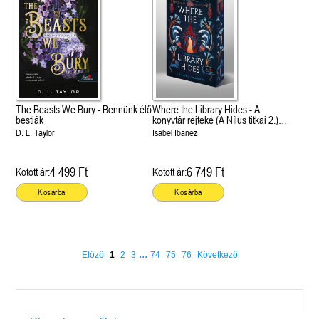
The Beasts We Bury - Bennünk élő
Where the Library Hides - A
bestiák
könyvtár rejteke (A Nílus titkai 2.)
Különleges éldekorált kiadás!
D. L. Taylor
Isabel Ibanez
4 499 Ft
6 749 Ft
Kötött ár:
Kötött ár:
Kosárba
Kosárba
...
Előző
1
2
3
74
75
76
Következő