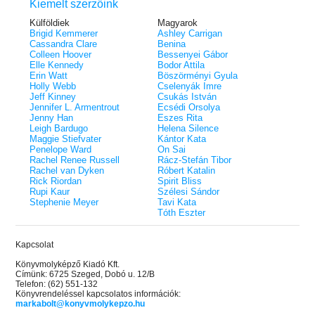
Kiemelt szerzőink
Külföldiek
Magyarok
Brigid Kemmerer
Ashley Carrigan
Cassandra Clare
Benina
Colleen Hoover
Bessenyei Gábor
Elle Kennedy
Bodor Attila
Erin Watt
Böszörményi Gyula
Holly Webb
Cselenyák Imre
Jeff Kinney
Csukás István
Jennifer L. Armentrout
Ecsédi Orsolya
Jenny Han
Eszes Rita
Leigh Bardugo
Helena Silence
Maggie Stiefvater
Kántor Kata
Penelope Ward
On Sai
Rachel Renee Russell
Rácz-Stefán Tibor
Rachel van Dyken
Róbert Katalin
Rick Riordan
Spirit Bliss
Rupi Kaur
Szélesi Sándor
Stephenie Meyer
Tavi Kata
Tóth Eszter
Kapcsolat
Könyvmolyképző Kiadó Kft.
Címünk: 6725 Szeged, Dobó u. 12/B
Telefon: (62) 551-132
Könyvrendeléssel kapcsolatos információk:
markabolt@konyvmolykepzo.hu