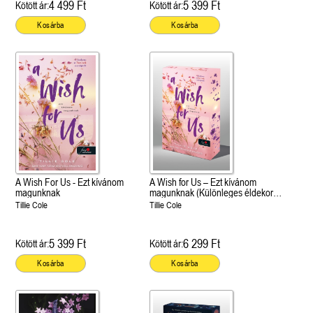
4 499 Ft
5 399 Ft
Kötött ár:
Kötött ár:
Kosárba
Kosárba
A Wish For Us - Ezt kívánom
A Wish for Us – Ezt kívánom
magunknak
magunknak (Különleges éldekorált
kiadás!)
Tillie Cole
Tillie Cole
5 399 Ft
6 299 Ft
Kötött ár:
Kötött ár:
Kosárba
Kosárba