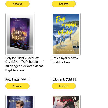
Kosárba
Kosárba
Defy the Night - Dacolj az
Ezek a nyári viharok
éjszakával! (Defy the Night 1.)
Sarah MacLean
Különleges éldekorált kiadás!
Brigid Kemmerer
6 299 Ft
6 209 Ft
Kötött ár:
Kötött ár:
Kosárba
Kosárba
 A cél (Off-Campus 4.)
Grace and Glory - Kegyelem és
Bad Girl Reputation -
21.
31.
 olvasható!
dicsőség (Az Előhírnök-trilógia
lány (Avalon Bay 2.)
Különleges éldekorált kiadás!
dy
3.)
Elle Kennedy
Jennifer L. Armentrout