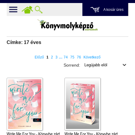
A kosár üres
Címke: 17 éves
...
Előző
1
2
3
74
75
76
Következő
Sorrend:
Write Me For You - Könyvbe zárt
Write Me For You - Könyvbe zárt