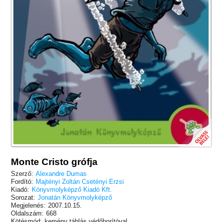
Monte Cristo grófja
Szerző:
Alexandre Dumas
Fordító:
Majtényi Zoltán Csetényi Erzsi
Kiadó:
Könyvmolyképző Kiadó Kft.
Sorozat:
Jonatán Könyvmolyképző
Megjelenés:
2007.10.15.
Oldalszám:
668
Kötésmód:
kemény táblás védőborítóval