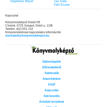
Stephenie Meyer
Tavi Kata
Tóth Eszter
Kapcsolat
Könyvmolyképző Kiadó Kft.
Címünk: 6725 Szeged, Dobó u. 12/B
Telefon: (62) 551-132
Könyvrendeléssel kapcsolatos információk:
markabolt@konyvmolykepzo.hu
Újdonságaink
Előrendelhető
Tudnivalók
Adatvédelem
ÁSZF
Kapcsolat
Süti kezelés
Árkötött termékek