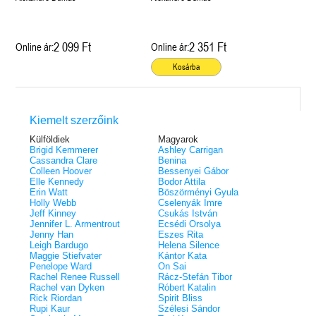
2 099 Ft
2 351 Ft
Online ár:
Online ár:
Kosárba
Kiemelt szerzőink
Külföldiek
Magyarok
Brigid Kemmerer
Ashley Carrigan
Cassandra Clare
Benina
Colleen Hoover
Bessenyei Gábor
Elle Kennedy
Bodor Attila
Erin Watt
Böszörményi Gyula
Holly Webb
Cselenyák Imre
Jeff Kinney
Csukás István
Jennifer L. Armentrout
Ecsédi Orsolya
Jenny Han
Eszes Rita
Leigh Bardugo
Helena Silence
Maggie Stiefvater
Kántor Kata
Penelope Ward
On Sai
Rachel Renee Russell
Rácz-Stefán Tibor
Rachel van Dyken
Róbert Katalin
Rick Riordan
Spirit Bliss
Rupi Kaur
Szélesi Sándor