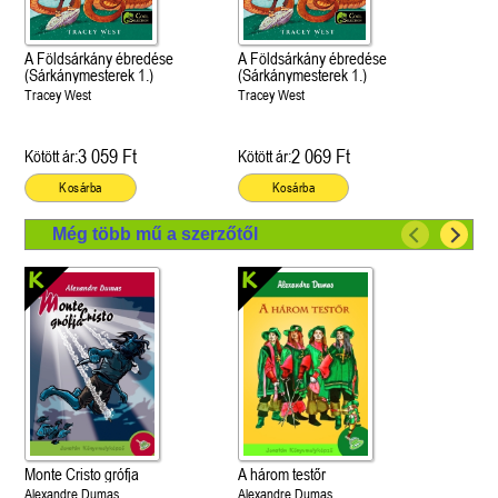
A Földsárkány ébredése
A Földsárkány ébredése
(Sárkánymesterek 1.)
(Sárkánymesterek 1.)
Tracey West
Tracey West
3 059 Ft
2 069 Ft
Kötött ár:
Kötött ár:
Kosárba
Kosárba
Még több mű a szerzőtől
Monte Cristo grófja
A három testőr
Alexandre Dumas
Alexandre Dumas