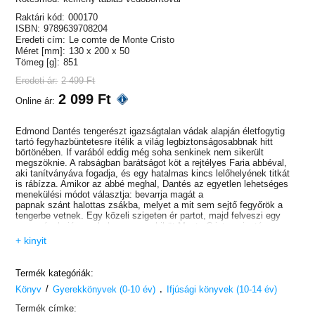
Raktári kód:
000170
ISBN:
9789639708204
Eredeti cím:
Le comte de Monte Cristo
Méret [mm]:
130 x 200 x 50
Tömeg [g]:
851
Eredeti ár:
2 499 Ft
2 099 Ft
Online ár:
Edmond Dantés tengerészt igazságtalan vádak alapján életfogytig
tartó fegyhazbüntetesre ítélik a világ legbiztonságosabbnak hitt
börtönében. If varából eddig még soha senkinek nem sikerült
megszöknie. A rabságban barátságot köt a rejtélyes Faria abbéval,
aki tanítványáva fogadja, és egy hatalmas kincs lelőhelyének titkát
is rábízza. Amikor az abbé meghal, Dantés az egyetlen lehetséges
menekülési módot választja: bevarrja magát a
papnak szánt halottas zsákba, melyet a mit sem sejtő fegyőrök a
tengerbe vetnek. Egy közeli szigeten ér partot, majd felveszi egy
csempészhajó, amely hamarosan kiköt Monte Cristo szigetén...
+ kinyit
Termék kategóriák:
/
,
Könyv
Gyerekkönyvek (0-10 év)
Ifjúsági könyvek (10-14 év)
Termék címke: