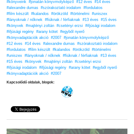
#könyveink
#jonatán könyvmolyképző
#12 éves
#14 éves
#alexandre dumas
#szórakoztató irodalom
#fordulatos
#film készült
#kalandos
#örökzöld
#történelmi
#uniszex
#lányoknak / nőknek
#fiúknak / férfiaknak
#13 éves
#15 éves
#könyvek
#majtényi zoltán
#csetényi erzsi
#ifjúsági irodalom
#ifjúsági regény
#arany kötet
#egyből nyerő
#könyvadaptációk akció
#2007
#jonatán könyvmolyképző
#12 éves
#14 éves
#alexandre dumas
#szórakoztató irodalom
#fordulatos
#film készült
#kalandos
#örökzöld
#történelmi
#uniszex
#lányoknak / nőknek
#fiúknak / férfiaknak
#13 éves
#15 éves
#könyvek
#majtényi zoltán
#csetényi erzsi
#ifjúsági irodalom
#ifjúsági regény
#arany kötet
#egyből nyerő
#könyvadaptációk akció
#2007
Kapcsolódó oldalak, blogok: