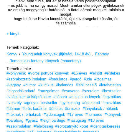
Senki sem tudja, mit élt át hazája véres polgárháborújában
– és jobb is, ha ez így marad. Most, amikor ellenségek gyülekeznek
az ország meggyengült határainál, a fiatal cárnak meg kell találnia a
módját,
hogy feltöltse Ravka kincstárát, új szövetségeket kössön, és
felszámolja
az egykor nagyszerű grisahadseregre leselkedő fenyegetést.
+ kinyit
Ám minden egyes nappal erősebbé válik benne a sötét varázslat,
ami azzal fenyeget, hogy elpusztítja mindazt, amit felépített. Egy
fiatal szerzetes
Termék kategóriák:
és egy legendás grisa szélhívó segítségével Nyikolaj elutazik Ravka
/
,
Könyv
Young adult könyvek (ifjúsági, 14-18 év)
azon helyeire,
Fantasy
ahol a legerősebb mágia él, hogy legyőzze a benne rejlő szörnyű
,
Romantikus fantasy könyvek (romantasy)
örökséget.
Mindent kockára tesz, hogy megmentse az országát és önmagát.
Termék címke:
Akadnak azonban olyan titkok, amelyeket nem szabad eltemetni
#könyveink
#vörös pöttyös könyvek
#16 éves
#felnőtt
#érdekes
– és olyan sebek, amelyeket nem szabad begyógyítani.
#szórakoztató irodalom
#fordulatos
#pergő
#üde
#izgalmas
#vagány
#humor
Olvasd el a Grisaverzum-sorozat minden kötetét!
#kultikus
#kalandos
#lebilincselő
#letehetetlen
#elgondolkodtató
#mozgalmas
#csavaros
#szerelem
#bestseller
GRISHAVERSE
#világsiker
#elsöprő siker
#háború
#misztikus lények
#egzotikus
#veszély
„A történet a múlt és a jövő metszéspontjában játszódik, és arról a
#igényes bestseller
#gyilkosság
#összetett
#misztikus
hajnali
#démon
#erős karakter
#ötletes
#uniszex
#lányoknak / nőknek
álmatlanság során jelentkező felismerésről szól, hogy amitől a
#fiúknak / férfiaknak
#újdonságok
#17 éves
#humoros
#könyvek
legjobban félsz,
#barátság
valószínűleg pont arra van a legnagyobb szükséged.”
#gyász
#leigh bardugo
#hazugság
#18 éves
– Washington
Post
#szépirodalom
#felelősség
#sorozatnyitó kötet
#identitáskeresés