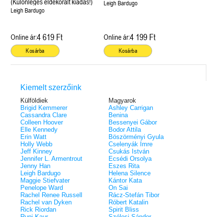
(Különleges éldekorált kiadás!)
Leigh Bardugo
Leigh Bardugo
4 619 Ft
4 199 Ft
Online ár:
Online ár:
Kosárba
Kosárba
Kiemelt szerzőink
Külföldiek
Magyarok
Brigid Kemmerer
Ashley Carrigan
Cassandra Clare
Benina
Colleen Hoover
Bessenyei Gábor
Elle Kennedy
Bodor Attila
Erin Watt
Böszörményi Gyula
Holly Webb
Cselenyák Imre
Jeff Kinney
Csukás István
Jennifer L. Armentrout
Ecsédi Orsolya
Jenny Han
Eszes Rita
Leigh Bardugo
Helena Silence
Maggie Stiefvater
Kántor Kata
Penelope Ward
On Sai
Rachel Renee Russell
Rácz-Stefán Tibor
Rachel van Dyken
Róbert Katalin
Rick Riordan
Spirit Bliss
Rupi Kaur
Szélesi Sándor