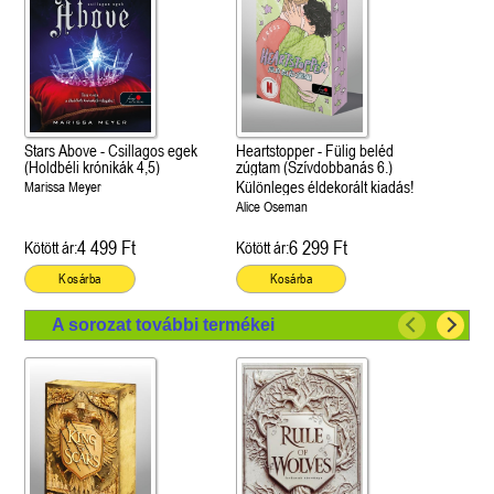
Stars Above - Csillagos egek
Heartstopper - Fülig beléd
(Holdbéli krónikák 4,5)
zúgtam (Szívdobbanás 6.)
Különleges éldekorált kiadás!
Marissa Meyer
Alice Oseman
4 499 Ft
6 299 Ft
Kötött ár:
Kötött ár:
Kosárba
Kosárba
A sorozat további termékei