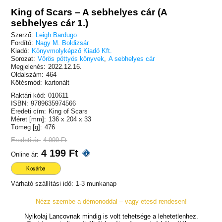
King of Scars – A sebhelyes cár (A
sebhelyes cár 1.)
Szerző:
Leigh Bardugo
Fordító:
Nagy M. Boldizsár
Kiadó:
Könyvmolyképző Kiadó Kft.
Sorozat:
Vörös pöttyös könyvek
,
A sebhelyes cár
Megjelenés:
2022.12.16.
Oldalszám:
464
Kötésmód:
kartonált
Raktári kód:
010611
ISBN:
9789635974566
Eredeti cím:
King of Scars
Méret [mm]:
136 x 204 x 33
Tömeg [g]:
476
Eredeti ár:
4 999 Ft
4 199 Ft
Online ár:
Kosárba
Várható szállítási idő:
1-3 munkanap
Nézz szembe a démonoddal – vagy etesd rendesen!
Nyikolaj Lancovnak mindig is volt tehetsége a lehetetlenhez.