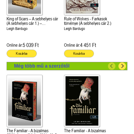
King of Scars – A sebhelyes cár
Rule of Wolves - Farkasok
(A sebhelyes cár 1.) –
törvénye (A sebhelyes cár 2.)
Különleges éldekorált kiadás!
Leigh Bardugo
Leigh Bardugo
5 039 Ft
4 451 Ft
Online ár:
Online ár:
Kosárba
Kosárba
Még több mű a szerzőtől
The Familiar - A bizalmas
The Familiar - A bizalmas