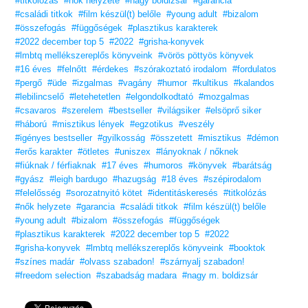
#titkolózás
#nők helyzete
#nagy boldizsár
#garancia
„Gyilkosan intelligens politikai intrikák, szívbe markoló kalandok,
#családi titkok
#film készül(t) belőle
emlékezetes
#young adult
#bizalom
karakterek és kibontakozásra váró románcok (hogy fogjuk tudni
#összefogás
#függőségek
#plasztikus karakterek
kivárni?)
#2022 december top 5
#2022
#grisha-konyvek
egyesülnek egy zseniális, szláv folklórral átitatott történetben.
#lmbtq mellékszereplős könyveink
Bardugo tehetsége egyre fényesebben ragyog.”
#vörös pöttyös könyvek
– Booklist
#16 éves
#felnőtt
#érdekes
#szórakoztató irodalom
#fordulatos
Szereted a Vörös pöttyös könyveket?
#pergő
#üde
#izgalmas
#vagány
#humor
#kultikus
#kalandos
Vidd haza nyugodtan! Tetszeni fog.
#lebilincselő
#letehetetlen
#elgondolkodtató
#mozgalmas
16 éves kortól ajánljuk!
#csavaros
#szerelem
#bestseller
#világsiker
#elsöprő siker
#háború
#misztikus lények
#egzotikus
#veszély
#igényes bestseller
#gyilkosság
#összetett
#misztikus
#démon
#erős karakter
#ötletes
#uniszex
#lányoknak / nőknek
#fiúknak / férfiaknak
#17 éves
#humoros
#könyvek
#barátság
#gyász
#leigh bardugo
#hazugság
#18 éves
#szépirodalom
#felelősség
#sorozatnyitó kötet
#identitáskeresés
#titkolózás
#nők helyzete
#garancia
#családi titkok
#film készül(t) belőle
#young adult
#bizalom
#összefogás
#függőségek
#plasztikus karakterek
#2022 december top 5
#2022
#grisha-konyvek
#lmbtq mellékszereplős könyveink
#booktok
#színes madár
#olvass szabadon!
#szárnyalj szabadon!
#freedom selection
#szabadság madara
#nagy m. boldizsár