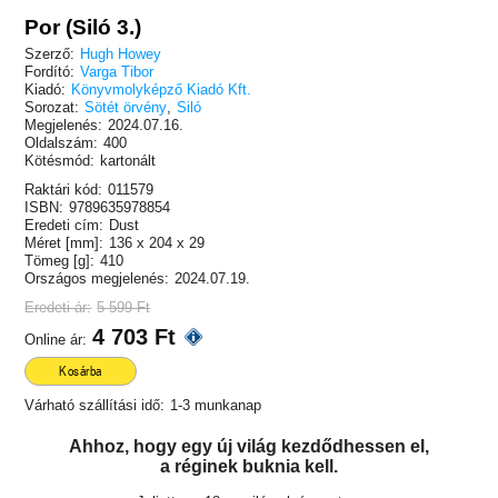
Por (Siló 3.)
Szerző:
Hugh Howey
Fordító:
Varga Tibor
Kiadó:
Könyvmolyképző Kiadó Kft.
Sorozat:
Sötét örvény
,
Siló
Megjelenés:
2024.07.16.
Oldalszám:
400
Kötésmód:
kartonált
Raktári kód:
011579
ISBN:
9789635978854
Eredeti cím:
Dust
Méret [mm]:
136 x 204 x 29
Tömeg [g]:
410
Országos megjelenés:
2024.07.19.
Eredeti ár:
5 599 Ft
4 703 Ft
Online ár:
Kosárba
Várható szállítási idő:
1-3 munkanap
Ahhoz, hogy egy új világ kezdődhessen el,
a réginek buknia kell.