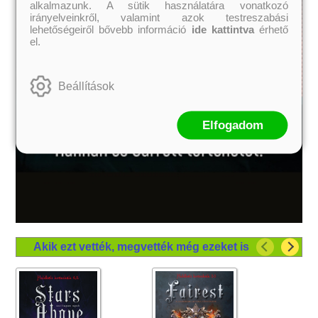
alkalmazunk. A sütik használatára vonatkozó
irányelveinkről, valamint azok testreszabási
lehetőségeiről bővebb információ
ide kattintva
érhető
el.
Beállítások
Elfogadom
Akik ezt vették, megvették még ezeket is