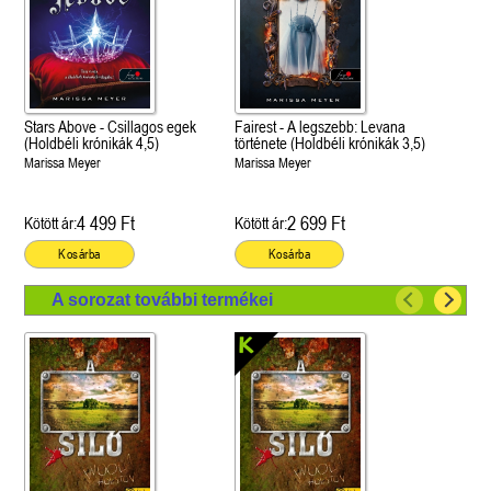
Stars Above - Csillagos egek
Fairest - A legszebb: Levana
(Holdbéli krónikák 4,5)
története (Holdbéli krónikák 3,5)
Marissa Meyer
Marissa Meyer
4 499 Ft
2 699 Ft
Kötött ár:
Kötött ár:
Kosárba
Kosárba
A sorozat további termékei