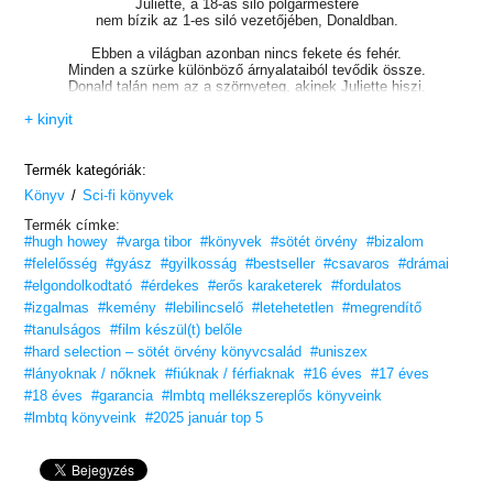
Juliette, a 18-as siló polgármestere
nem bízik az 1-es siló vezetőjében, Donaldban.
Ebben a világban azonban nincs fekete és fehér.
Minden a szürke különböző árnyalataiból tevődik össze.
Donald talán nem az a szörnyeteg, akinek Juliette hiszi.
Valójában a férfi lehet a kulcs az emberiség túléléséhez.
+ kinyit
De vajon elég sokáig együtt tudnak dolgozni ahhoz,
hogy végül sikerrel járjanak?
Termék kategóriák:
A
New York Times
bestseller
Siló
-trilógia utolsó részében
/
Könyv
Sci-fi könyvek
a Juliette és Donald által meghozott döntések
a megváltáshoz vezethetnek.
Termék címke:
#hugh howey
#varga tibor
#könyvek
#sötét örvény
#bizalom
De ha nem vigyáznak,
#felelősség
#gyász
#gyilkosság
#bestseller
#csavaros
#drámai
ők okozhatják az emberiség pusztulását is…
#elgondolkodtató
#érdekes
#erős karaketerek
#fordulatos
„A
Por
végleg biztosítja a
Siló
-trilógia helyét
#izgalmas
#kemény
#lebilincselő
#letehetetlen
#megrendítő
a modern mesterművek között.”
#tanulságos
#film készül(t) belőle
– Sunday Express –
#hard selection – sötét örvény könyvcsalád
#uniszex
Térj vissza a
Por
ba,
#lányoknak / nőknek
#fiúknak / férfiaknak
#16 éves
#17 éves
és éld át a grandiózus lezárás izgalmait!
#18 éves
#garancia
#lmbtq mellékszereplős könyveink
#lmbtq könyveink
#2025 január top 5
16 éves kortól ajánljuk!