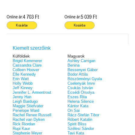
4 703 Ft
5 039 Ft
Online ár:
Online ár:
Kosárba
Kosárba
Kiemelt szerzőink
Külföldiek
Magyarok
Brigid Kemmerer
Ashley Carrigan
Cassandra Clare
Benina
Colleen Hoover
Bessenyei Gábor
Elle Kennedy
Bodor Attila
Erin Watt
Böszörményi Gyula
Holly Webb
Cselenyák Imre
Jeff Kinney
Csukás István
Jennifer L. Armentrout
Ecsédi Orsolya
Jenny Han
Eszes Rita
Leigh Bardugo
Helena Silence
Maggie Stiefvater
Kántor Kata
Penelope Ward
On Sai
Rachel Renee Russell
Rácz-Stefán Tibor
Rachel van Dyken
Róbert Katalin
Rick Riordan
Spirit Bliss
Rupi Kaur
Szélesi Sándor
Stephenie Meyer
Tavi Kata