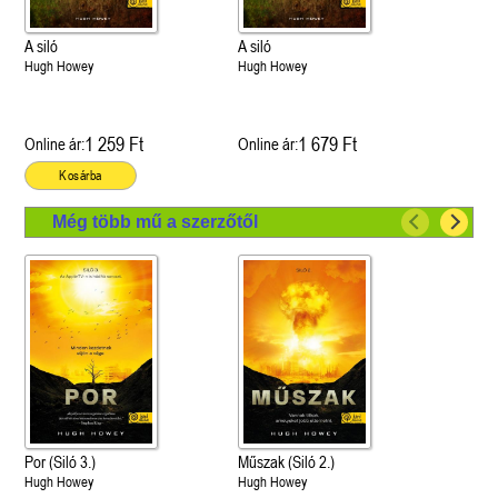
A siló
A siló
Hugh Howey
Hugh Howey
1 259 Ft
1 679 Ft
Online ár:
Online ár:
Kosárba
Még több mű a szerzőtől
Por (Siló 3.)
Műszak (Siló 2.)
Hugh Howey
Hugh Howey