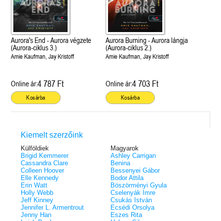
Aurora's End - Aurora végzete
Aurora Burning - Aurora lángja
(Aurora-ciklus 3.)
(Aurora-ciklus 2.)
Amie Kaufman, Jay Kristoff
Amie Kaufman, Jay Kristoff
4 787 Ft
4 703 Ft
Online ár:
Online ár:
Kosárba
Kosárba
Kiemelt szerzőink
Külföldiek
Magyarok
Brigid Kemmerer
Ashley Carrigan
Cassandra Clare
Benina
Colleen Hoover
Bessenyei Gábor
Elle Kennedy
Bodor Attila
Erin Watt
Böszörményi Gyula
Holly Webb
Cselenyák Imre
Jeff Kinney
Csukás István
Jennifer L. Armentrout
Ecsédi Orsolya
Jenny Han
Eszes Rita