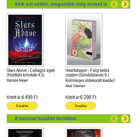
Akik ezt vették, megvették még ezeket is
Stars Above - Csillagos egek
Heartstopper - Fülig beléd
(Holdbéli krónikák 4,5)
zúgtam (Szívdobbanás 6.)
Különleges éldekorált kiadás!
Marissa Meyer
Alice Oseman
4 499 Ft
6 299 Ft
Kötött ár:
Kötött ár:
Kosárba
Kosárba
A sorozat további termékei