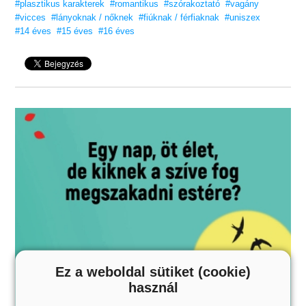
#plasztikus karakterek
#romantikus
#szórakoztató
#vagány
lehengerlő, végső kalandjaiba!
#vicces
#lányoknak / nőknek
#fiúknak / férfiaknak
#uniszex
„Egy akciódús és kielégítő befejezés.”
– Kirkus Reviews
#14 éves
#15 éves
#16 éves
Jóságos Teremtő és sós lángos, az
Aurora végzete
fenomenális!
Egyszerűen annyira jól ki van találva!”
– Booktopia
Szereted a Vörös pöttyös könyveket?
Vidd haza nyugodtan! Tetszeni fog.
NEM gyermekeknek
szóló tartalom!
Ez a weboldal sütiket (cookie)
használ