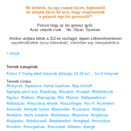
Mi történik, ha egy csapat lúzert, bajkeverőt
és selejtet kérsz fel arra, hogy megmentsék
a galaxist egy ősi gonosztól?
Persze hogy az ősi gonosz győz.
Azaz várjunk csak… Ne. Olyan. Gyorsan.
Amikor utoljára láttuk a 312-es osztagot, éppen zökkenőmentesen
együttműködtek (azaz kiborultak), miközben egy intergalaktikus
csata tombolt,
és egy ősi szuperfegyver a Föld elpusztításával fenyegetett.
+ kinyit
Minden szörnyen rosszul sült el, természetesen.
De mint kiderült, nem minden vég egyenlő a véggel, és a csapatnak
Termék kategóriák:
van még egy utolsó esélye, hogy újraírja a saját története
/
,
Könyv
Young adult könyvek (ifjúsági, 14-18 év)
befejezését.
Sci-fi könyvek
Talán kettő is. Ez bizony bonyolult.
Termék címke:
#könyvek
#garancia
#amie kaufman
#jay kristoff
Zila, Fin és Scarlett (és MAGELLÁN!): barátokat és ellenségeket
szereznek,
#gergely-péch éva
#barátság
#bizalom
#család
#földönkívüli
no meg történelmet írnak? Oké, miért ne?
#gyász
#háború
#hazugság
#hit
#humor
#időparadoxon
#időutazás
#misztikus lények
#összefogás
#sci-fi
#szerelem
Tyler, Kal és Auri: összefognak a galaxis két leggyűlöltebb
gonosztevőjével? Ööö, oké. Legyen.
#veszély
#árnyalt humor
#bestseller
#csavaros
#drámai
#érdekes
#erős karakter
#fordulatos
#humoros
#izgalmas
De a galaxis tényleges megmentése?
#kalandos
#lebilincselő
#letehetetlen
#meglepő
#misztikus
Na
ahhoz
már csoda kell!
#modern
#mozgalmas
#összetett
#ötletes
#pergő
Vesd bele magad
az Aurora-ciklus