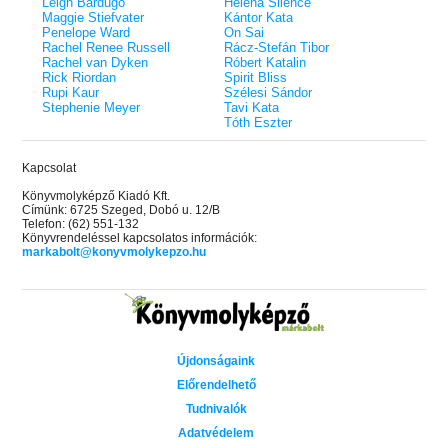
Leigh Bardugo
Helena Silence
Maggie Stiefvater
Kántor Kata
Penelope Ward
On Sai
Rachel Renee Russell
Rácz-Stefán Tibor
Rachel van Dyken
Róbert Katalin
Rick Riordan
Spirit Bliss
Rupi Kaur
Szélesi Sándor
Stephenie Meyer
Tavi Kata
Tóth Eszter
Kapcsolat
Könyvmolyképző Kiadó Kft.
Címünk: 6725 Szeged, Dobó u. 12/B
Telefon: (62) 551-132
Könyvrendeléssel kapcsolatos információk:
markabolt@konyvmolykepzo.hu
Újdonságaink
Előrendelhető
Tudnivalók
Adatvédelem