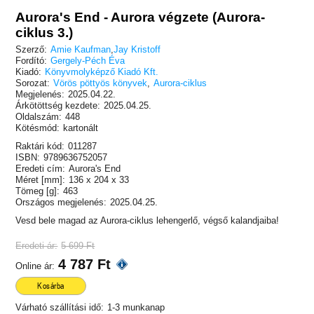
Aurora's End - Aurora végzete (Aurora-
ciklus 3.)
Szerző:
Amie Kaufman
,
Jay Kristoff
Fordító:
Gergely-Péch Éva
Kiadó:
Könyvmolyképző Kiadó Kft.
Sorozat:
Vörös pöttyös könyvek
,
Aurora-ciklus
Megjelenés:
2025.04.22.
Árkötöttség kezdete:
2025.04.25.
Oldalszám:
448
Kötésmód:
kartonált
Raktári kód:
011287
ISBN:
9789636752057
Eredeti cím:
Aurora's End
Méret [mm]:
136 x 204 x 33
Tömeg [g]:
463
Országos megjelenés:
2025.04.25.
Vesd bele magad az Aurora-ciklus lehengerlő, végső kalandjaiba!
Eredeti ár:
5 699 Ft
4 787 Ft
Online ár:
Kosárba
Várható szállítási idő:
1-3 munkanap