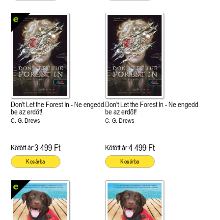
Don't Let the Forest In - Ne engedd
Don't Let the Forest In - Ne engedd
be az erdőt!
be az erdőt!
C. G. Drews
C. G. Drews
3 499 Ft
4 499 Ft
Kötött ár:
Kötött ár:
Kosárba
Kosárba
 A cél (Off-Campus 4.)
Grace and Glory - Kegyelem és
Bad Girl Reputation -
21.
31.
 olvasható!
dicsőség (Az Előhírnök-trilógia
lány (Avalon Bay 2.)
Különleges éldekorált kiadás!
dy
3.)
Elle Kennedy
Jennifer L. Armentrout