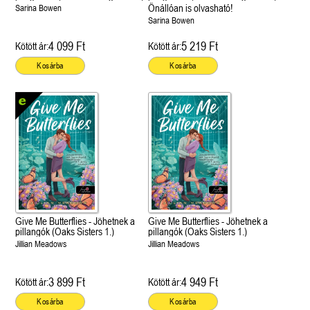
Önállóan is olvasható!
Sarina Bowen
Sarina Bowen
4 099 Ft
5 219 Ft
Kötött ár:
Kötött ár:
Kosárba
Kosárba
Give Me Butterflies - Jöhetnek a
Give Me Butterflies - Jöhetnek a
pillangók (Oaks Sisters 1.)
pillangók (Oaks Sisters 1.)
Jillian Meadows
Jillian Meadows
3 899 Ft
4 949 Ft
Kötött ár:
Kötött ár:
Kosárba
Kosárba