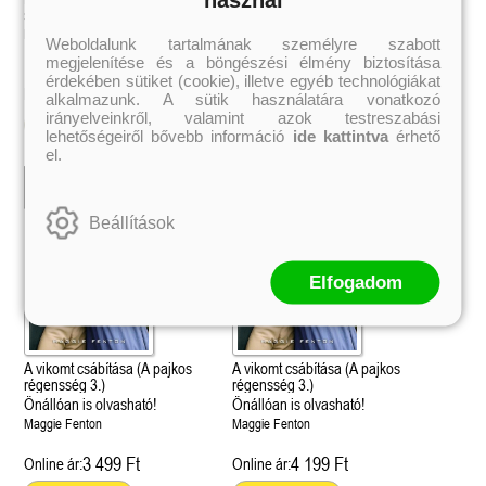
éldekorált kiadás!
38.
szükségem
szükségem
Tolvajok és a káosz k
ne - Hamvadó trón
Rebel (A Renegátok 3.)
(Sors és tűz 3.)
K. A. Tucker
Eli Rallo
Eli Rallo
nd 2.)
29.
Weboldalunk tartalmának személyre szabott
Rebecca Yarros
ff
megjelenítése és a böngészési élmény biztosítása
Fire In You - Benned 
39.
érdekében sütiket (cookie), illetve egyéb technológiákat
A Court of Silver Flames – Ezüst
(Várok rád 6.)
7.5 -Szívcsend,
30.
3 499 Ft
4 409 Ft
Kötött ár:
Kötött ár:
alkalmazunk. A sütik használatára vonatkozó
lángok udvara (Tüskék és rózsák
Jennifer L. Armentrout
8.5 - Szélben sodródó
Különleges éldekorált kiadás! -
irányelveinkről, valamint azok testreszabási
udvara 5.)
ldon
Kosárba
Kosárba
Javított kiadás
A Queen of Thieves a
lehetőségeiről bővebb információ
ide kattintva
érhető
40.
Sarah J. Maas
Tolvajok és a káosz k
el.
Különleges éldekorá
(Sors és tűz 3.)
K. A. Tucker
Beállítások
Elfogadom
A vikomt csábítása (A pajkos
A vikomt csábítása (A pajkos
régensség 3.)
régensség 3.)
Önállóan is olvasható!
Önállóan is olvasható!
Maggie Fenton
Maggie Fenton
3 499 Ft
4 199 Ft
Online ár:
Online ár: