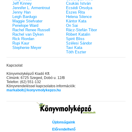
Jeff Kinney
Csukás István
Jennifer L. Armentrout
Ecsédi Orsolya
Jenny Han
Eszes Rita
Leigh Bardugo
Helena Silence
Maggie Stiefvater
Kántor Kata
Penelope Ward
On Sai
Rachel Renee Russell
Rácz-Stefán Tibor
Rachel van Dyken
Róbert Katalin
Rick Riordan
Spirit Bliss
Rupi Kaur
Szélesi Sándor
Stephenie Meyer
Tavi Kata
Tóth Eszter
Kapcsolat
Könyvmolyképző Kiadó Kft.
Címünk: 6725 Szeged, Dobó u. 12/B
Telefon: (62) 551-132
Könyvrendeléssel kapcsolatos információk:
markabolt@konyvmolykepzo.hu
Újdonságaink
Előrendelhető