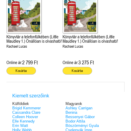
Könyvtár a telefonfülkében (Little
Könyvtár a telefonfülkében (Little
Maudley 1.) Önállóan is olvasható!
Maudley 1.) Önállóan is olvasható!
Rachael Lucas
Rachael Lucas
2 799 Ft
3 275 Ft
Online ár:
Online ár:
Kosárba
Kosárba
Kiemelt szerzőink
Külföldiek
Magyarok
Brigid Kemmerer
Ashley Carrigan
Cassandra Clare
Benina
Colleen Hoover
Bessenyei Gábor
Elle Kennedy
Bodor Attila
Erin Watt
Böszörményi Gyula
Holly Webb
Cselenyák Imre