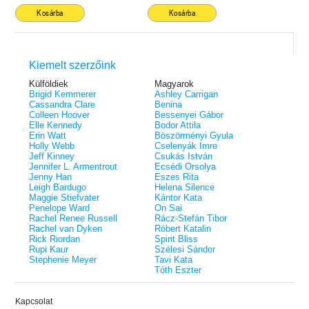
Kosárba
Kosárba
Kiemelt szerzőink
Külföldiek
Magyarok
Brigid Kemmerer
Ashley Carrigan
Cassandra Clare
Benina
Colleen Hoover
Bessenyei Gábor
Elle Kennedy
Bodor Attila
Erin Watt
Böszörményi Gyula
Holly Webb
Cselenyák Imre
Jeff Kinney
Csukás István
Jennifer L. Armentrout
Ecsédi Orsolya
Jenny Han
Eszes Rita
Leigh Bardugo
Helena Silence
Maggie Stiefvater
Kántor Kata
Penelope Ward
On Sai
Rachel Renee Russell
Rácz-Stefán Tibor
Rachel van Dyken
Róbert Katalin
Rick Riordan
Spirit Bliss
Rupi Kaur
Szélesi Sándor
Stephenie Meyer
Tavi Kata
Tóth Eszter
Kapcsolat