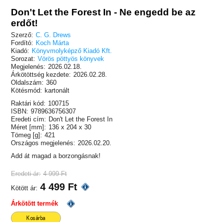
Don't Let the Forest In - Ne engedd be az
erdőt!
Szerző:
C. G. Drews
Fordító:
Koch Márta
Kiadó:
Könyvmolyképző Kiadó Kft.
Sorozat:
Vörös pöttyös könyvek
Megjelenés:
2026.02.18.
Árkötöttség kezdete:
2026.02.28.
Oldalszám:
360
Kötésmód:
kartonált
Raktári kód:
100715
ISBN:
9789636756307
Eredeti cím:
Don't Let the Forest In
Méret [mm]:
136 x 204 x 30
Tömeg [g]:
421
Országos megjelenés:
2026.02.20.
Add át magad a borzongásnak!
Eredeti ár:
4 999 Ft
4 499 Ft
Kötött ár:
Árkötött termék
Kosárba