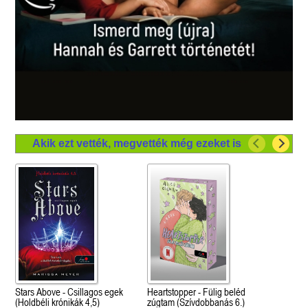
Akik ezt vették, megvették még ezeket is
Stars Above - Csillagos egek
Heartstopper - Fülig beléd
(Holdbéli krónikák 4,5)
zúgtam (Szívdobbanás 6.)