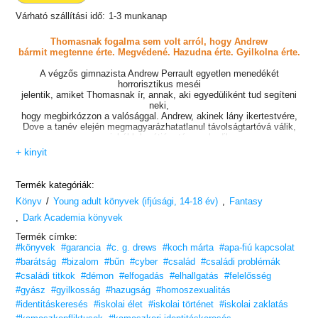
Várható szállítási idő:
1-3 munkanap
Thomasnak fogalma sem volt arról, hogy Andrew
bármit megtenne érte. Megvédené. Hazudna érte. Gyilkolna érte.
A végzős gimnazista Andrew Perrault egyetlen menedékét
horrorisztikus meséi
jelentik, amiket Thomasnak ír, annak, aki egyedüliként tud segíteni
neki,
hogy megbirkózzon a valósággal. Andrew, akinek lány ikertestvére,
Dove a tanév elején megmagyarázhatatlanul távolságtartóvá válik,
egyre inkább barátjára támaszkodik.
+ kinyit
Valami furcsa dolog történik azonban Thomasszal. Bántalmazó
szülei
rejtélyesen eltűnnek, ő pedig véres ruhában érkezik meg az
Termék kategóriák:
évnyitóra. Thomas
/
,
Könyv
semmit nem árul el, Andrew kérdéseit pedig rendre hárítja. Sőt,
Young adult könyvek (ifjúsági, 14-18 év)
Fantasy
Thomast
,
Dark Academia könyvek
kísérteni kezdi valami, és már az alkotásban sem leli örömét, holott
imádta
Termék címke:
megrajzolni az Andrew történeteiben felbukkanó hátborzongató
#könyvek
#garancia
#c. g. drews
#koch márta
#apa-fiú kapcsolat
szörnyeket.
#barátság
#bizalom
#bűn
#cyber
#család
#családi problémák
#családi titkok
Andrew elszántan igyekszik kideríteni, mi történhetett a barátjával,
#démon
#elfogadás
#elhallgatás
#felelősség
ezért egy éjszaka követni kezdi Thomast. Amint a fiú kimerészkedik
#gyász
#gyilkosság
#hazugság
#homoszexualitás
a bentlakásos iskola határain túli tiltott erdőbe, ahol hirtelen
#identitáskeresés
#iskolai élet
#iskolai történet
#iskolai zaklatás
egy rémálomszerű szörnnyel kerül szembe, Thomas rajzai életre