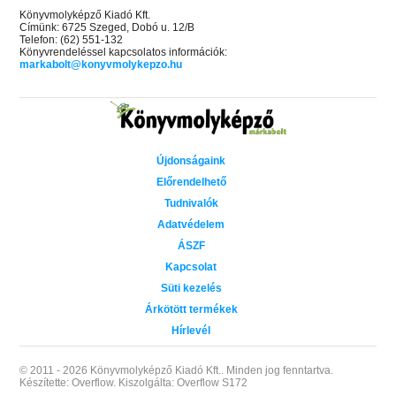
Könyvmolyképző Kiadó Kft.
Címünk: 6725 Szeged, Dobó u. 12/B
Telefon: (62) 551-132
Könyvrendeléssel kapcsolatos információk:
markabolt@konyvmolykepzo.hu
Újdonságaink
Előrendelhető
Tudnivalók
Adatvédelem
ÁSZF
Kapcsolat
Süti kezelés
Árkötött termékek
Hírlevél
© 2011 - 2026 Könyvmolyképző Kiadó Kft..
Minden jog fenntartva.
Készítette: Overflow.
Kiszolgálta: Overflow S172