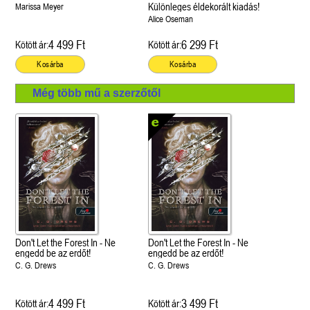
Különleges éldekorált kiadás!
Marissa Meyer
Alice Oseman
4 499 Ft
6 299 Ft
Kötött ár:
Kötött ár:
Kosárba
Kosárba
Még több mű a szerzőtől
Don't Let the Forest In - Ne
Don't Let the Forest In - Ne
engedd be az erdőt!
engedd be az erdőt!
C. G. Drews
C. G. Drews
4 499 Ft
3 499 Ft
Kötött ár:
Kötött ár: