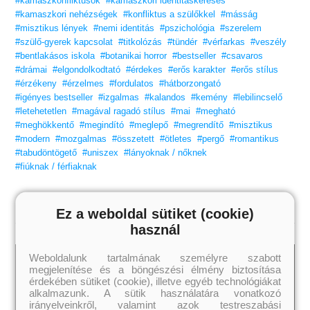
#kamaszkonfliktusok
#kamaszkori identitáskeresés
kelnek,
és mindenkit megölnek, aki közel áll hozzá.
#kamaszkori nehézségek
#konfliktus a szülőkkel
#másság
#misztikus lények
#nemi identitás
#pszichológia
#szerelem
Hogy senki más ne halhasson meg, a két fiú éjszakáról éjszakára
#szülő-gyerek kapcsolat
ádáz harcot vív a szörnyekkel. Ahogy azonban egyre jobban
#titkolózás
#tündér
#vérfarkas
#veszély
megszállottjai
#bentlakásos iskola
#botanikai horror
#bestseller
#csavaros
lesznek egymásnak, úgy a szörnyekkel is ugyanez történik,
#drámai
#elgondolkodtató
#érdekes
#erős karakter
#erős stílus
Andrew pedig attól tart, hogy a lények elpusztításának
#érzékeny
egyetlen módja az, ha a teremtőjüket is elpusztítja…
#érzelmes
#fordulatos
#hátborzongató
#igényes bestseller
#izgalmas
#kalandos
#kemény
#lebilincselő
Add át magad a borzongásnak
#letehetetlen
#magával ragadó stílus
#mai
#megható
#meghökkentő
„Azt hiszed, nem kattansz rá? (És hogy nem fog kísérteni?)
#megindító
#meglepő
#megrendítő
#misztikus
Hát, sok sikert!”
– B&N Reads
#modern
#mozgalmas
#összetett
#ötletes
#pergő
#romantikus
#tabudöntögető
#uniszex
#lányoknak / nőknek
Szereted a Vörös pöttyös könyveket?
#fiúknak / férfiaknak
Vidd haza nyugodtan! Tetszeni fog.
NEM gyermekeknek
szóló tartalom!
Ez a weboldal sütiket (cookie)
használ
Weboldalunk tartalmának személyre szabott
megjelenítése és a böngészési élmény biztosítása
érdekében sütiket (cookie), illetve egyéb technológiákat
alkalmazunk. A sütik használatára vonatkozó
irányelveinkről, valamint azok testreszabási