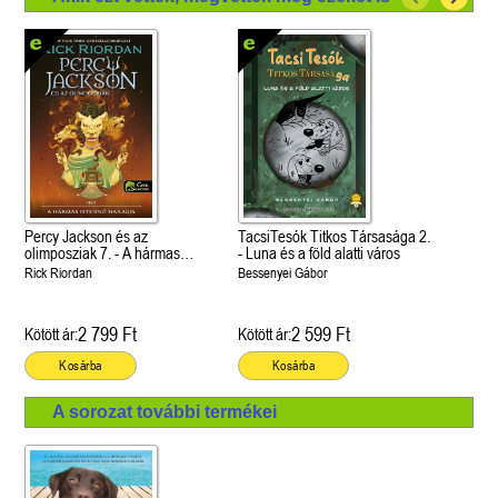
Percy Jackson és az
TacsiTesók Titkos Társasága 2.
olimposziak 7. - A hármas
- Luna és a föld alatti város
istennő haragja
Rick Riordan
Bessenyei Gábor
2 799 Ft
2 599 Ft
Kötött ár:
Kötött ár:
Kosárba
Kosárba
A sorozat további termékei