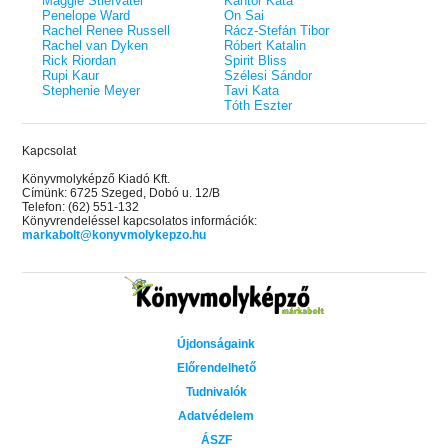
Maggie Stiefvater
Kántor Kata
Penelope Ward
On Sai
Rachel Renee Russell
Rácz-Stefán Tibor
Rachel van Dyken
Róbert Katalin
Rick Riordan
Spirit Bliss
Rupi Kaur
Szélesi Sándor
Stephenie Meyer
Tavi Kata
Tóth Eszter
Kapcsolat
Könyvmolyképző Kiadó Kft.
Címünk: 6725 Szeged, Dobó u. 12/B
Telefon: (62) 551-132
Könyvrendeléssel kapcsolatos információk:
markabolt@konyvmolykepzo.hu
Újdonságaink
Előrendelhető
Tudnivalók
Adatvédelem
ÁSZF