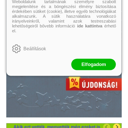
Weboldalunk tartalmának személyre szabott
megjelenítése és a böngészési élmény biztosítása
érdekében sütiket (cookie), illetve egyéb technológiákat
alkalmazunk. A sütik használatára vonatkozó
irányelveinkről, valamint azok testreszabási
lehetőségeiről bővebb információ
ide kattintva
érhető
el.
Beállítások
Elfogadom
Akik ezt vették, megvették még ezeket is