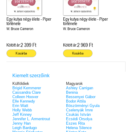
Egy kutya négy élete - Piper
Egy kutya négy élete - Piper
története
története
W. Bruce Cameron
W. Bruce Cameron
2 399 Ft
2 969 Ft
Kötött ár:
Kötött ár:
Kosárba
Kosárba
Kiemelt szerzőink
Külföldiek
Magyarok
Brigid Kemmerer
Ashley Carrigan
Cassandra Clare
Benina
Colleen Hoover
Bessenyei Gábor
Elle Kennedy
Bodor Attila
Erin Watt
Böszörményi Gyula
Holly Webb
Cselenyák Imre
Jeff Kinney
Csukás István
Jennifer L. Armentrout
Ecsédi Orsolya
Jenny Han
Eszes Rita
Leigh Bardugo
Helena Silence