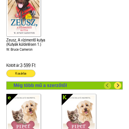
Zeusz, A vízimentő kutya
(Kutyák küldetésen 1.)
W. Bruce Cameron
3 599 Ft
Kötött ár:
Kosárba
Még több mű a szerzőtől