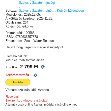
Széles választék ifjúsági
,
Sorozat:
Széles választék felnőtt
,
Kutyák küldetésen
Megjelenés:
2025.12.05.
Árkötöttség kezdete:
2025.11.29.
Oldalszám:
264
Kötésmód:
e-könyv
Raktári kód:
100586
ISBN:
9789636757878
Eredeti cím:
Zeus: Water Rescue
Hagyd, hogy téged is magával ragadjon!
Elérhető nálunk:
.ePub és .mobi formátumban
2 799 Ft
Kötött ár:
Árkötött termék
Kosárba
Várható szállítási idő:
Azonnal
Figyelem!
Elektronikus könyvet vásárolsz!
A termék csak online fizetési móddal vásárolható meg.