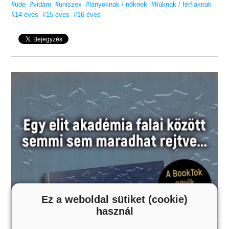
#üde
#vidám
#uniszex
#lányoknak / nőknek
#fiúknak / férfiaknak
14 éves kortól
#14 éves
#15 éves
#16 éves
ajánljuk!
Ez a weboldal sütiket (cookie)
használ