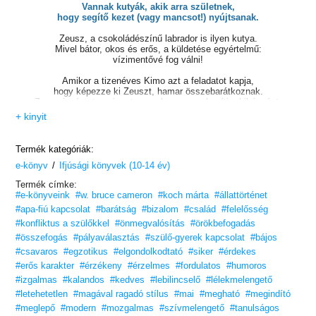
Vannak kutyák, akik arra születnek,
hogy segítő kezet (vagy mancsot!) nyújtsanak.
Zeusz, a csokoládészínű labrador is ilyen kutya.
Mivel bátor, okos és erős, a küldetése egyértelmű:
vízimentővé fog válni!
Amikor a tizenéves Kimo azt a feladatot kapja,
hogy képezze ki Zeuszt, hamar összebarátkoznak.
Zeusz izgága természete azonban megnehezíti a kiképzést,
és ami még rosszabb: a munkakutyává válás azt jelenti,
+ kinyit
hogy elválasztják őt Kimótól. Vajon Zeusz és az ő embere
talál módot arra, hogy örökre együtt maradhassanak?
Termék kategóriák:
Szórakoztató, szívmelengető kaland, mely megmutatja
/
e-könyv
a fiatal olvasóknak, hogy a képzett vízimentő kutyák
Ifjúsági könyvek (10-14 év)
milyen bátran és elszántan dolgoznak.
Termék címke:
#e-könyveink
#w. bruce cameron
#koch márta
#állattörténet
Hagyd, hogy téged is magával ragadjon!
#apa-fiú kapcsolat
#barátság
#bizalom
#család
#felelősség
„Elbűvölő történet a kutyák bátorságáról
#konfliktus a szülőkkel
#önmegvalósítás
#örökbefogadás
és hatalmas szívéről.”
- Kirkus Reviews
#összefogás
#pályaválasztás
#szülő-gyerek kapcsolat
#bájos
„Ha te is szereted a kutyákat, akkor olvasd el
#csavaros
#egzotikus
#elgondolkodtató
#siker
#érdekes
ezt a csodálatos történetet.”
– Heather, amazon.com
#erős karakter
#érzékeny
#érzelmes
#fordulatos
#humoros
#izgalmas
#kalandos
#kedves
#lebilincselő
#lélekmelengető
„Csodálatos mese egy fiú és a kutyája közti kötelékről.
Szívmelengető és érzelmes történet, amit minden
#letehetetlen
#magával ragadó stílus
#mai
#megható
#megindító
állatszerető olvasó élvezni fog, legyen gyermek vagy
#meglepő
#modern
#mozgalmas
#szívmelengető
#tanulságos
felnőtt.”
– Angelgirl, amazon.com