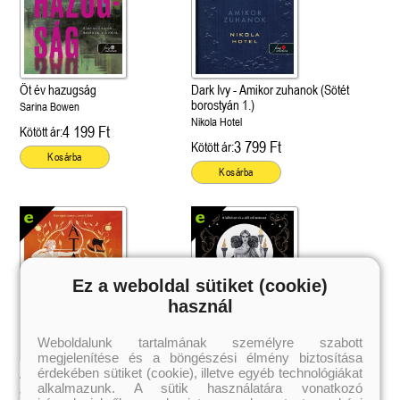
Öt év hazugság
Dark Ivy - Amikor zuhanok (Sötét
borostyán 1.)
Sarina Bowen
Nikola Hotel
4 199 Ft
Kötött ár:
3 799 Ft
Kötött ár:
Kosárba
Kosárba
Ez a weboldal sütiket (cookie)
használ
Weboldalunk tartalmának személyre szabott
megjelenítése és a böngészési élmény biztosítása
 A cél (Off-Campus 4.)
Grace and Glory - Kegyelem és
Bad Girl Reputation -
21.
31.
érdekében sütiket (cookie), illetve egyéb technológiákat
 olvasható!
dicsőség (Az Előhírnök-trilógia
lány (Avalon Bay 2.)
Atalanta
Hekaté – A boszorkány (Az Alvilág
Különleges éldekorált kiadás!
alkalmazunk. A sütik használatára vonatkozó
dy
3.)
Elle Kennedy
istennői 1.)
Jennifer Saint
Jennifer L. Armentrout