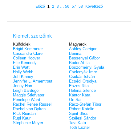
éldekorált kiadás!
38.
Tolvajok és a káosz k
ne - Hamvadó trón
...
Előző
1
2
3
56
57
58
Következő
Rebel (A Renegátok 3.)
(Sors és tűz 3.)
K. A. Tucker
nd 2.)
29.
Rebecca Yarros
ff
Fire In You - Benned 
39.
A Court of Silver Flames – Ezüst
(Várok rád 6.)
7.5 -Szívcsend,
30.
lángok udvara (Tüskék és rózsák
Jennifer L. Armentrout
8.5 - Szélben sodródó
Különleges éldekorált kiadás! -
udvara 5.)
ldon
Kiemelt szerzőink
Javított kiadás
A Queen of Thieves a
40.
Sarah J. Maas
Tolvajok és a káosz k
Külföldiek
Magyarok
Különleges éldekorá
(Sors és tűz 3.)
Brigid Kemmerer
Ashley Carrigan
K. A. Tucker
Cassandra Clare
Benina
Colleen Hoover
Bessenyei Gábor
Elle Kennedy
Bodor Attila
Erin Watt
Böszörményi Gyula
Holly Webb
Cselenyák Imre
Jeff Kinney
Csukás István
Jennifer L. Armentrout
Ecsédi Orsolya
Jenny Han
Eszes Rita
Leigh Bardugo
Helena Silence
Maggie Stiefvater
Kántor Kata
Penelope Ward
On Sai
Rachel Renee Russell
Rácz-Stefán Tibor
Rachel van Dyken
Róbert Katalin
Rick Riordan
Spirit Bliss
Rupi Kaur
Szélesi Sándor
Stephenie Meyer
Tavi Kata
Tóth Eszter