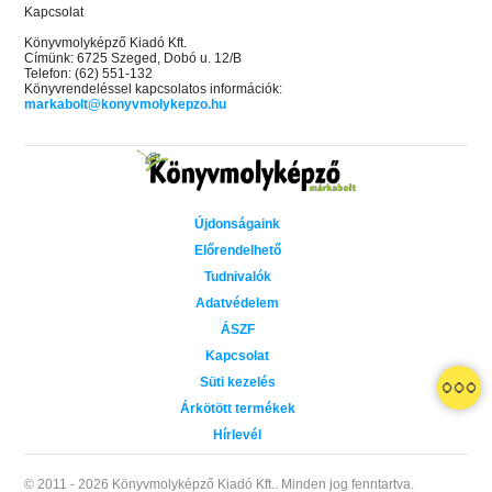
Kapcsolat
Könyvmolyképző Kiadó Kft.
Címünk: 6725 Szeged, Dobó u. 12/B
Telefon: (62) 551-132
Könyvrendeléssel kapcsolatos információk:
markabolt@konyvmolykepzo.hu
Újdonságaink
Előrendelhető
Tudnivalók
Adatvédelem
ÁSZF
Kapcsolat
Süti kezelés
Árkötött termékek
Hírlevél
© 2011 - 2026 Könyvmolyképző Kiadó Kft..
Minden jog fenntartva.