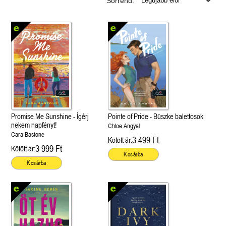
Sorrend:
Promise Me Sunshine - Ígérj
Pointe of Pride - Büszke balettosok
nekem napfényt!
Chloe Angyal
Cara Bastone
3 499 Ft
Kötött ár:
3 999 Ft
Kötött ár:
Kosárba
Kosárba