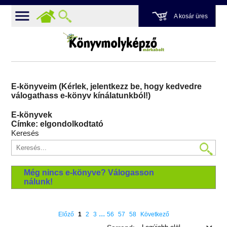
A kosár üres
E-könyveim (Kérlek, jelentkezz be, hogy kedvedre
válogathass e-könyv kínálatunkból!)
E-könyvek
Címke: elgondolkodtató
Keresés
Még nincs e-könyve? Válogasson
nálunk!
...
Előző
1
2
3
56
57
58
Következő