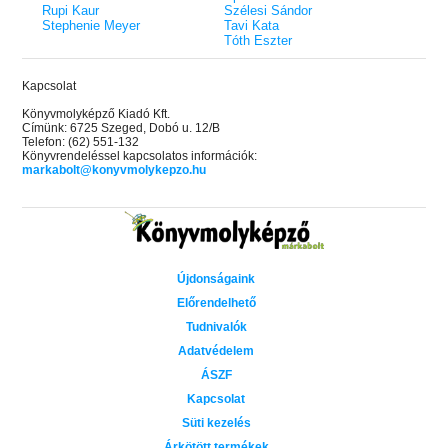
Rupi Kaur
Szélesi Sándor
Stephenie Meyer
Tavi Kata
Tóth Eszter
Kapcsolat
Könyvmolyképző Kiadó Kft.
Címünk: 6725 Szeged, Dobó u. 12/B
Telefon: (62) 551-132
Könyvrendeléssel kapcsolatos információk:
markabolt@konyvmolykepzo.hu
Újdonságaink
Előrendelhető
Tudnivalók
Adatvédelem
ÁSZF
Kapcsolat
Süti kezelés
Árkötött termékek