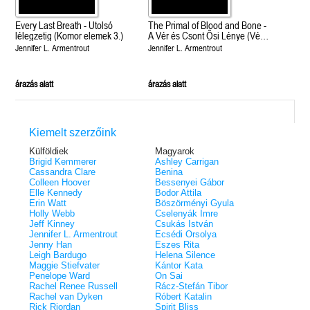
Every Last Breath - Utolsó
The Primal of Blood and Bone -
lélegzetig (Komor elemek 3.)
A Vér és Csont Ősi Lénye (Vér
és hamu 6.)
Jennifer L. Armentrout
Jennifer L. Armentrout
árazás alatt
árazás alatt
Kiemelt szerzőink
Külföldiek
Magyarok
Brigid Kemmerer
Ashley Carrigan
Cassandra Clare
Benina
Colleen Hoover
Bessenyei Gábor
Elle Kennedy
Bodor Attila
Erin Watt
Böszörményi Gyula
Holly Webb
Cselenyák Imre
Jeff Kinney
Csukás István
Jennifer L. Armentrout
Ecsédi Orsolya
Jenny Han
Eszes Rita
Leigh Bardugo
Helena Silence
Maggie Stiefvater
Kántor Kata
Penelope Ward
On Sai
Rachel Renee Russell
Rácz-Stefán Tibor
Rachel van Dyken
Róbert Katalin
Rick Riordan
Spirit Bliss