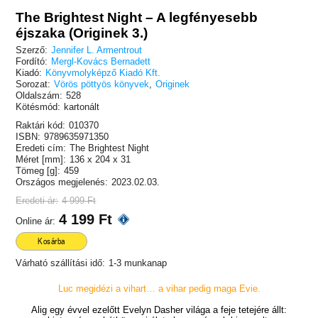
The Brightest Night – A legfényesebb
éjszaka (Originek 3.)
Szerző:
Jennifer L. Armentrout
Fordító:
Mergl-Kovács Bernadett
Kiadó:
Könyvmolyképző Kiadó Kft.
Sorozat:
Vörös pöttyös könyvek
,
Originek
Oldalszám:
528
Kötésmód:
kartonált
Raktári kód:
010370
ISBN:
9789635971350
Eredeti cím:
The Brightest Night
Méret [mm]:
136 x 204 x 31
Tömeg [g]:
459
Országos megjelenés:
2023.02.03.
Eredeti ár:
4 999 Ft
4 199 Ft
Online ár:
Kosárba
Várható szállítási idő:
1-3 munkanap
Luc megidézi a vihart… a vihar pedig maga Evie.
Alig egy évvel ezelőtt Evelyn Dasher világa a feje tetejére állt: