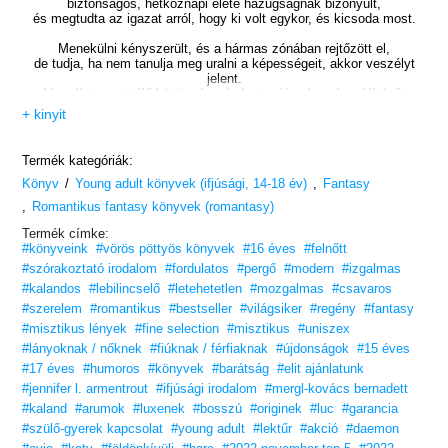
biztonságos, hétköznapi élete hazugságnak bizonyult,
és megtudta az igazat arról, hogy ki volt egykor, és kicsoda most.
Menekülni kényszerült, és a hármas zónában rejtőzött el,
de tudja, ha nem tanulja meg uralni a képességeit, akkor veszélyt
jelent.
Veszélyt az ott élő közösség minden tagjára és még a jóképű,
elképesztő természetfeletti erővel bíró Lucra is, aki bármit megtenne
+ kinyit
a lány biztonságáért. Ha kell, hazudik, alkudozik, könyörög, gyilkol.
Vannak azonban olyan titkok, amelyekről még Luc sem tud,
Termék kategóriák:
és ahogy Evie egyre jobban megismeri a képességeit,
/
,
Könyv
Young adult könyvek (ifjúsági, 14-18 év)
Luc tettei pusztító következményekkel járnak.
Fantasy
,
Romantikus fantasy könyvek (romantasy)
A luxen-arum univerzum legújabb darabja.
Termék címke:
Vesd bele magad!
#könyveink
#vörös pöttyös könyvek
#16 éves
#felnőtt
#szórakoztató irodalom
#fordulatos
#pergő
#modern
#izgalmas
„Szenzációs.”
– Hypable
#kalandos
#lebilincselő
#letehetetlen
#mozgalmas
#csavaros
„Szerelem, barátság, akció, szellemek a múltból és könnyfakasztó
#szerelem
#romantikus
#bestseller
#világsiker
#regény
#fantasy
jelenetek
#misztikus lények
#fine selection
#misztikus
#uniszex
– röviden így tudnám jellemezni ezt a kötetet.”
– Star-Crossed Book
#lányoknak / nőknek
#fiúknak / férfiaknak
Blog
#újdonságok
#15 éves
#17 éves
#humoros
#könyvek
#barátság
#elit ajánlatunk
„Ez a rész is tele volt izgalmas jelenetekkel,
#jennifer l. armentrout
#ifjúsági irodalom
#mergl-kovács bernadett
az írónő csak úgy dobálta a meghökkentő fordulatokat…
#kaland
amikor azt hitted, ez lesz a könyv fordulata, tévedtél.”
#arumok
#luxenek
#bosszú
#originek
#luc
#garancia
– Nokedli28, moly.hu
#szülő-gyerek kapcsolat
#young adult
#lektűr
#akció
#daemon