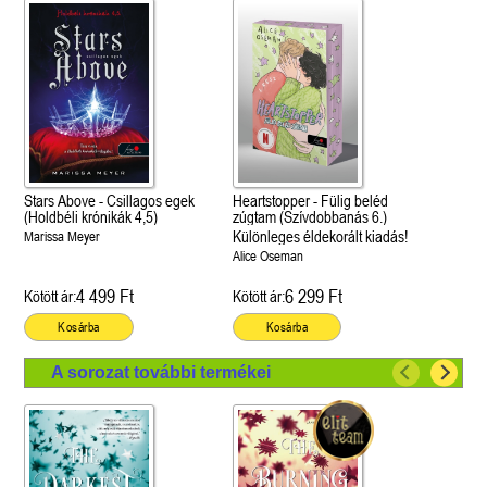
Stars Above - Csillagos egek
Heartstopper - Fülig beléd
(Holdbéli krónikák 4,5)
zúgtam (Szívdobbanás 6.)
Különleges éldekorált kiadás!
Marissa Meyer
Alice Oseman
4 499 Ft
6 299 Ft
Kötött ár:
Kötött ár:
Kosárba
Kosárba
A sorozat további termékei