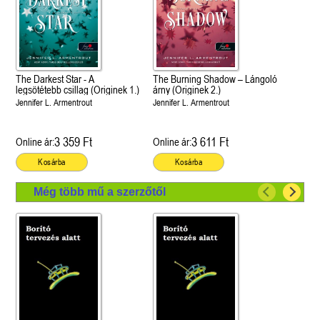
The Darkest Star - A
The Burning Shadow – Lángoló
legsötétebb csillag (Originek 1.)
árny (Originek 2.)
Jennifer L. Armentrout
Jennifer L. Armentrout
3 359 Ft
3 611 Ft
Online ár:
Online ár:
Kosárba
Kosárba
Még több mű a szerzőtől