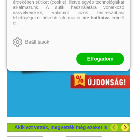
érdekében sütiket (cookie), illetve egyéb technológiákat
alkalmazunk. A sütik használatára vonatkozó
irányelveinkről, valamint azok testreszabási
lehetőségeiről bővebb információ
ide kattintva
érhető
el.
Beállítások
Elfogadom
Akik ezt vették, megvették még ezeket is