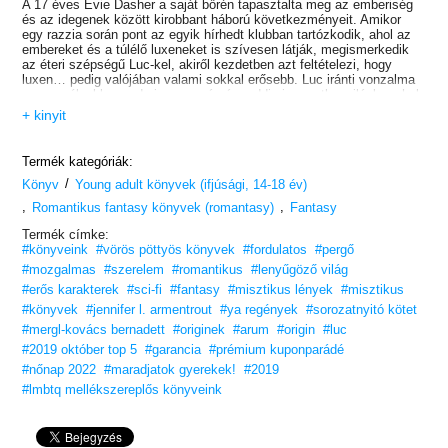
A 17 éves Evie Dasher a saját bőrén tapasztalta meg az emberiség
és az idegenek között kirobbant háború következményeit. Amikor
egy razzia során pont az egyik hírhedt klubban tartózkodik, ahol az
embereket és a túlélő luxeneket is szívesen látják, megismerkedik
az éteri szépségű Luc-kel, akiről kezdetben azt feltételezi, hogy
luxen… pedig valójában valami sokkal erősebb. Luc iránti vonzalma
egyre mélyebbre sodorja egy számára eddig ismeretlen világba, ahol
semmi sem az, aminek látszik…
+ kinyit
Titkok, hazugságok és szerelem… ugorj fejest a luxenek elképesztő
világába!
Termék kategóriák:
/
Könyv
Young adult könyvek (ifjúsági, 14-18 év)
,
,
Romantikus fantasy könyvek (romantasy)
Fantasy
Termék címke:
#könyveink
#vörös pöttyös könyvek
#fordulatos
#pergő
#mozgalmas
#szerelem
#romantikus
#lenyűgöző világ
#erős karakterek
#sci-fi
#fantasy
#misztikus lények
#misztikus
#könyvek
#jennifer l. armentrout
#ya regények
#sorozatnyitó kötet
#mergl-kovács bernadett
#originek
#arum
#origin
#luc
#2019 október top 5
#garancia
#prémium kuponparádé
#nőnap 2022
#maradjatok gyerekek!
#2019
#lmbtq mellékszereplős könyveink