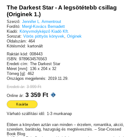
The Darkest Star - A legsötétebb csillag
(Originek 1.)
Szerző:
Jennifer L. Armentrout
Fordító:
Mergl-Kovács Bernadett
Kiadó:
Könyvmolyképző Kiadó Kft.
Sorozat:
Vörös pöttyös könyvek
,
Originek
Oldalszám:
464
Kötésmód:
kartonált
Raktári kód:
008443
ISBN:
9789634576563
Eredeti cím:
The Darkest Star
Méret [mm]:
136 x 204 x 32
Tömeg [g]:
462
Országos megjelenés:
2019.11.29.
Eredeti ár:
3 999 Ft
3 359 Ft
Online ár:
Kosárba
Várható szállítási idő:
1-3 munkanap
Ebben a könyvben aztán van minden – érzelem, romantika, akció,
szerelem, barátság, hazugság és megtévesztés. – Star-Crossed
Book Blog