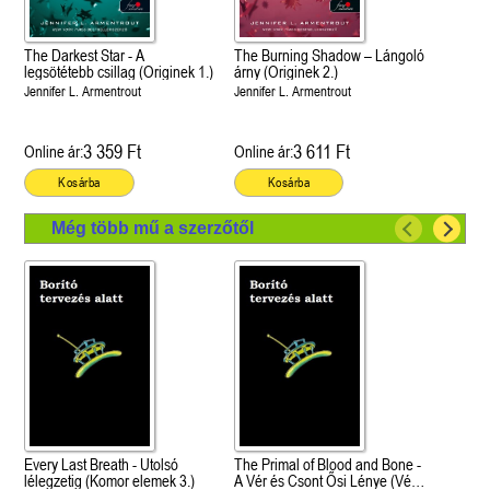
The Darkest Star - A
The Burning Shadow – Lángoló
legsötétebb csillag (Originek 1.)
árny (Originek 2.)
Jennifer L. Armentrout
Jennifer L. Armentrout
3 359 Ft
3 611 Ft
Online ár:
Online ár:
Kosárba
Kosárba
Még több mű a szerzőtől
Every Last Breath - Utolsó
The Primal of Blood and Bone -
lélegzetig (Komor elemek 3.)
A Vér és Csont Ősi Lénye (Vér