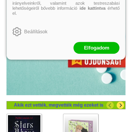
irányelveinkről, valamint azok testreszabási
lehetőségeiről bővebb információ
ide kattintva
érhető
el.
Beállítások
Elfogadom
Akik ezt vették, megvették még ezeket is