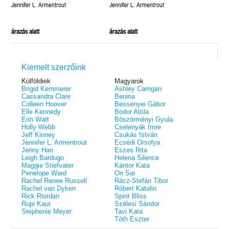
és hamu 6.)
Jennifer L. Armentrout
Jennifer L. Armentrout
árazás alatt
árazás alatt
Kiemelt szerzőink
Külföldiek
Magyarok
Brigid Kemmerer
Ashley Carrigan
Cassandra Clare
Benina
Colleen Hoover
Bessenyei Gábor
Elle Kennedy
Bodor Attila
Erin Watt
Böszörményi Gyula
Holly Webb
Cselenyák Imre
Jeff Kinney
Csukás István
Jennifer L. Armentrout
Ecsédi Orsolya
Jenny Han
Eszes Rita
Leigh Bardugo
Helena Silence
Maggie Stiefvater
Kántor Kata
Penelope Ward
On Sai
Rachel Renee Russell
Rácz-Stefán Tibor
Rachel van Dyken
Róbert Katalin
Rick Riordan
Spirit Bliss
Rupi Kaur
Szélesi Sándor
Stephenie Meyer
Tavi Kata
Tóth Eszter