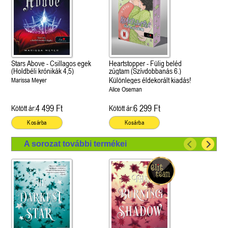
Stars Above - Csillagos egek
Heartstopper - Fülig beléd
(Holdbéli krónikák 4,5)
zúgtam (Szívdobbanás 6.)
Különleges éldekorált kiadás!
Marissa Meyer
Alice Oseman
4 499 Ft
6 299 Ft
Kötött ár:
Kötött ár:
Kosárba
Kosárba
A sorozat további termékei