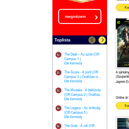
Ko
megnézem
Toplista
The Deal – Az üzlet (Off-
The Goal - 
11.
1.
Campus 1.)
Campus 4.)
Elle Kennedy
olvasható!
Elle Kenned
The Score - A pont (Off-
Grace and 
A sárkány
12.
2.
Campus 3.) Önállóan is
Kegyelem é
(Szuperlé
olvasható!
Elle Kennedy
Előhírnök-tr
Jennifer L.
Jaymin E
The Mistake - A baklövés
The Score -
13.
3.
(Off-Campus 2.) Önállóan
Campus 3.
Online ár:
is olvasható!
Elle Kennedy
Különleges é
Elle Kenned
Ko
The Legacy - Az örökség
4.
The Cursed
(Off-Campus 5.)
14.
(A csont sz
Elle Kennedy
Harper L. 
The Goal - A cél (Off-
5.