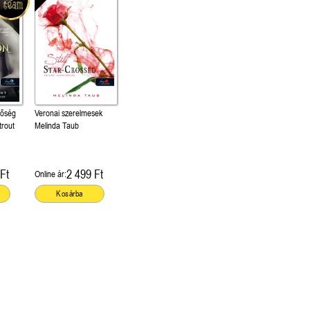
gőség
Veronai szerelmesek
trout
Melinda Taub
Ft
2 499 Ft
Online ár:
Kosárba