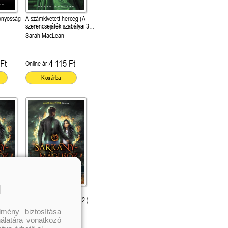
zonyosság
A számkivetett herceg (A
szerencsejáték szabályai 3.)
Önállóan is olvasható!
Sarah MacLean
Ft
4 115 Ft
Online ár:
Kosárba
l
Sárkánymágusok
töne 2.)
(Szuperlények börtöne 2.)
Jaymin Eve
mény biztosítása
nálatára vonatkozó