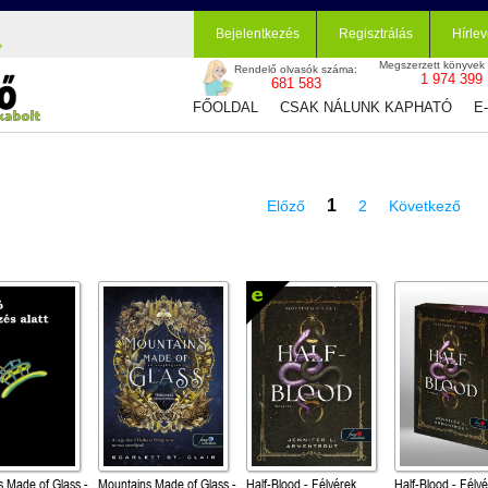
Bejelentkezés
Regisztrálás
Hírlev
Megszerzett könyvek
Rendelő olvasók száma:
1 974 399
681 583
FŐOLDAL
CSAK NÁLUNK KAPHATÓ
E
1
Előző
2
Következő
 Made of Glass -
Mountains Made of Glass -
Half-Blood - Félvérek
Half-Blood - Félv