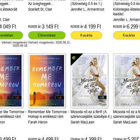
egyek
Az üveghegyek
(Szövetség 0.5 és 1.)
(Szövetség 0.5 és
esék újragondolva
(Tündérmesék újragondolva
s éldekorált
Scarlett St. Clair
Jennifer L. Armentrout
Különleges éldeko
1.)
kiadás!
t. Clair
Jennifer L. Armen
4 049 Ft
3 149 Ft
4 199 Ft
6 299 
Kötött ár:
Kötött ár:
Kötött ár:
őrendelem
Előrendelem
Kosárba
Kosárba
Várható megjelenés:
Várható megjelenés: 2026.08.11.
2026.08.18.
r Me Tomorrow -
Remember Me Tomorrow -
Micsoda nő ez a férfi! (A
Micsoda nő ez a fé
s emlékezz rám
Holnap is emlékezz rám
szerencsejáték szabályai 4.)
szerencsejáték sza
ron
Farah Heron
Sarah MacLean
Sarah MacLean
3 499 Ft
4 499 Ft
4 399 Ft
5 207 
Kötött ár:
Online ár:
Online ár: