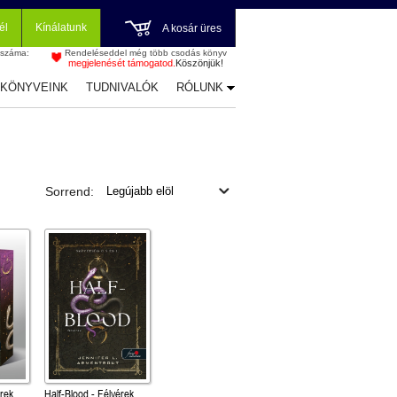
él
Kínálatunk
A kosár üres
 száma:
Rendeléseddel még több csodás könyv
megjelenését támogatod.
Köszönjük!
-KÖNYVEINK
TUDNIVALÓK
RÓLUNK
Sorrend:
érek
Half-Blood - Félvérek