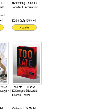
 1.)
(Szövetség 0.5 és 1.)
rált
Jennifer L. Armentrout
trout
Ft
5 399 Ft
Kötött ár:
Kosárba
rfi! (A
Too Late – Túl késő -
bályai 4.)
Különleges éldekorált
kiadás!
Colleen Hoover
Ft
5 879 Ft
Online ár: