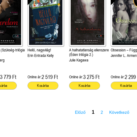
(Szükség-trilógia
Helló, nagyvilág!
A halhatatlanság ellenszere
Obsession – Füg
(Éden trilógia 2.)
Erin Entrada Kelly
Jennifer L. Armen
erg
Julie Kagawa
3 779 Ft
2 519 Ft
3 275 Ft
2 299 
Online ár:
Online ár:
Online ár:
sárba
Kosárba
Kosárba
Kosárba
1
Előző
2
Következő