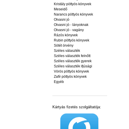
Kristály pöttyös könyvek
Meseidő
Narancs pöttyös könyvek
Olvasni jó
Olvasni jó - lányoknak
Olvasni jó - vagány
Rázós könyvek
Rubin pöttyös könyvek
Sötét örvény
Széles választék
Széles választék felnőtt
Széles választék gyerek
Széles választék ifjúsági
Vörös pöttyös könyvek
Zafír pöttyös könyvek
Egyéb
Kártyás fizetés szolgáltatója: