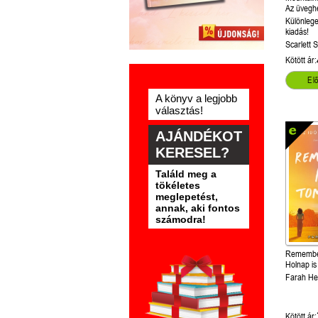
Az üvegh
(Tündérm
Különlege
1.)
kiadás!
Scarlett S
Kötött ár:
El
A könyv a legjobb
választás!
AJÁNDÉKOT
KERESEL?
Találd meg a
tökéletes
meglepetést,
annak, aki fontos
számodra!
Remembe
Holnap i
Farah He
Kötött ár: