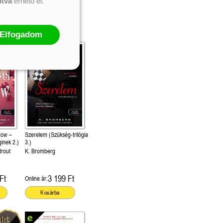
ntva
érhető el.
Ft
3 023 Ft
Online ár:
Kosárba
Elfogadom
dow –
Szerelem (Szükség-trilógia
inek 2.)
3.)
trout
K. Bromberg
Ft
3 199 Ft
Online ár:
Kosárba