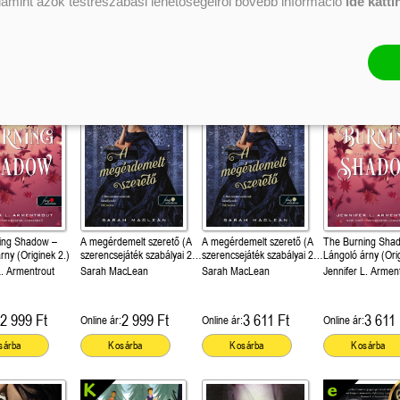
alamint azok testreszabási lehetőségeiről bővebb információ
ide katti
3 499 Ft
3 499 Ft
4 199 Ft
2 599 
Online ár:
Online ár:
Online ár:
sárba
Kosárba
Kosárba
Kosárba
ing Shadow –
A megérdemelt szerető (A
A megérdemelt szerető (A
The Burning Sha
rny (Originek 2.)
szerencsejáték szabályai 2.)
szerencsejáték szabályai 2.)
Lángoló árny (Orig
Önállóan is olvasható!
Önállóan is olvasható!
L. Armentrout
Sarah MacLean
Sarah MacLean
Jennifer L. Armen
2 999 Ft
2 999 Ft
3 611 Ft
3 611 
Online ár:
Online ár:
Online ár:
sárba
Kosárba
Kosárba
Kosárba