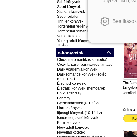
irányelveinkről, v
Sci-fi könyvek
Online ár:
Sport könyvek
Szakácskönyvek
Ko
Szépirodalom
Beállítások
Thriller könyvek
Történelmi regények
Történelmi romantikus könyvek
Verseskötetek
Young adult könyvek (ifjúsági, 14-
18 év)
e-könyveink
Chick lit (romantikus komédia)
Cozy fantasy (barátságos fantasy)
Dark Academia könyvek
Dark romance könyvek (sötét
romantika)
The Burn
Életmód könyvek
Lángoló á
Életrajzi könyvek, memoárok
Jennifer 
Epikus fantasy
Fantasy
Gyerekkönyvek (0-10 év)
Horror könyvek
Online ár:
Ifjúsági könyvek (10-14 év)
Ismeretterjesztő könyvek
Ko
Krimi könyvek
New adult könyvek
Novellás kötetek