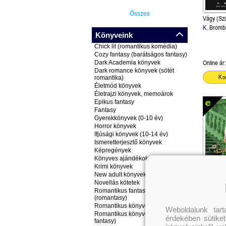
Összes
Vágy (Szü
K. Bromb
Könyveink
Chick lit (romantikus komédia)
Cozy fantasy (barátságos fantasy)
Dark Academia könyvek
Online ár:
Dark romance könyvek (sötét
Ko
romantika)
Életmód könyvek
Életrajzi könyvek, memoárok
Epikus fantasy
Fantasy
Gyerekkönyvek (0-10 év)
Horror könyvek
Ifjúsági könyvek (10-14 év)
Ismeretterjesztő könyvek
Képregények
Könyves ajándékok
Krimi könyvek
New adult könyvek
Novellás kötetek
A számkiv
Romantikus fantasy könyvek
(romantasy)
szerencse
Önállóan 
Romantikus könyvek
Sarah M
Weboldalunk tar
Romantikus könyvek (nem
érdekében sütiket
fantasy)