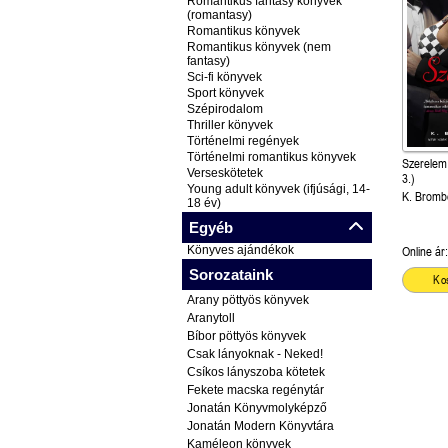
Romantikus fantasy könyvek
(romantasy)
Romantikus könyvek
Romantikus könyvek (nem
fantasy)
Sci-fi könyvek
Sport könyvek
Szépirodalom
Thriller könyvek
Történelmi regények
Történelmi romantikus könyvek
Szerelem 
Verseskötetek
3.)
Young adult könyvek (ifjúsági, 14-
K. Bromb
18 év)
Egyéb
Könyves ajándékok
Online ár:
Sorozataink
Ko
Arany pöttyös könyvek
Aranytoll
Bíbor pöttyös könyvek
Csak lányoknak - Neked!
Csíkos lányszoba kötetek
Fekete macska regénytár
Jonatán Könyvmolyképző
Jonatán Modern Könyvtára
Kaméleon könyvek