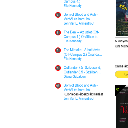
The Princes
Campus 4.)
15.
the Priest - Vallomások: A
Elle Kennedy
Hercegnő, 
Ella Frank
Born of Blood and Ash -
Pap (Vallo
6.
Ashen Thr
Vérből és hamuból
16.
trón (Drago
született (Hús és tűz 4.)
Jennifer L. Armentrout
Különleges 
Marie Nieho
The Deal – Az üzlet (Off-
kiadás!
7.
A téli tücs
Campus 1.) Önállóan is
17.
szövegfeld
olvasható!
Elle Kennedy
A könyvlo
munkafüze
Bayné Bojc
Kim Mich
The Mistake - A baklövés
8.
From the G
(Off-Campus 2.) Önállóan
18.
nyugalma 
is olvasható!
Elle Kennedy
Krónikák 6.
Kresley Col
Online ár:
Outlander 7.5 -Szívcsend,
9.
Ashen Thr
Outlander 8.5 - Szélben
19.
Ko
trón (Drago
sodródó falevél
Diana Gabaldon
Marie Nieho
Born of Blood and Ash -
10.
Outlander 
Vérből és hamuból
20.
Outlander 8
született (Hús és tűz 4.)
Különleges éldekorált kiadás!
Jennifer L. Armentrout
sodródó fal
Diana Gaba