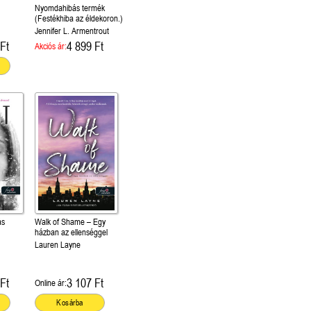
Különleges éldekorált
Nyomdahibás termék
kiadás!
(Festékhiba az éldekoron.)
Jennifer L. Armentrout
Ft
4 899 Ft
Akciós ár:
ás
Walk of Shame – Egy
házban az ellenséggel
Lauren Layne
Ft
3 107 Ft
Online ár:
Kosárba