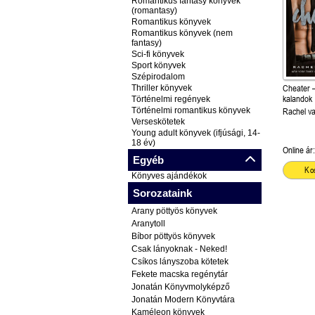
Romantikus fantasy könyvek
(romantasy)
Romantikus könyvek
Romantikus könyvek (nem
fantasy)
Sci-fi könyvek
Sport könyvek
Szépirodalom
Thriller könyvek
Cheater –
kalandok 
Történelmi regények
olvasható
Történelmi romantikus könyvek
Rachel v
Verseskötetek
Young adult könyvek (ifjúsági, 14-
18 év)
Online ár:
Egyéb
Ko
Könyves ajándékok
Sorozataink
Arany pöttyös könyvek
Aranytoll
Bíbor pöttyös könyvek
Csak lányoknak - Neked!
Csíkos lányszoba kötetek
Fekete macska regénytár
Jonatán Könyvmolyképző
Jonatán Modern Könyvtára
Kaméleon könyvek