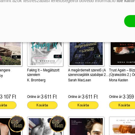
alamint azok testreszabási lehetőségeiről bővebb információ
ide katti
sárba
Kosárba
Kosárba
Kosárba
tengere
Faking It – Megjátszott
A megérdemelt szerető (A
Trust Again – Bízz
szerelem
szerencsejáték szabályai 2.)
(Újrakezdés 2.) Ön
py
Önállóan is olvasható!
olvasható!
K. Bromberg
Sarah MacLean
Mona Kasten
3 107 Ft
3 611 Ft
3 611 Ft
3 359 
Online ár:
Online ár:
Online ár:
sárba
Kosárba
Kosárba
Kosárba