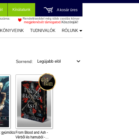
él
Kínálatunk
A kosár üres
 száma:
Rendeléseddel még több csodás könyv
megjelenését támogatod.
Köszönjük!
-KÖNYVEINK
TUDNIVALÓK
RÓLUNK
Sorrend:
tt gyümölcs
From Blood and Ash -
Vérből és hamuból -