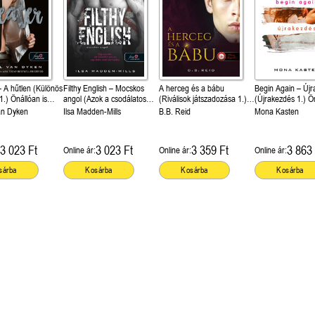
 A hűtlen (Különös
Filthy English – Mocskos
A herceg és a bábu
Begin Again – Új
1.) Önállóan is
angol (Azok a csodálatos
(Riválisok játszadozása 1.)
(Újrakezdés 1.) Ön
!
angolok 2.) Önállóan is
Önállóan is olvasható!
olvasható!
an Dyken
Ilsa Madden-Mills
B.B. Reid
Mona Kasten
olvasható!
3 023 Ft
3 023 Ft
3 359 Ft
3 863 
Online ár:
Online ár:
Online ár:
sárba
Kosárba
Kosárba
Kosárba