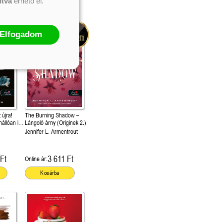
ntva
érhető el.
Kosárba
Elfogadom
 újra!
The Burning Shadow –
állóan is
Lángoló árny (Originek 2.)
Jennifer L. Armentrout
Ft
3 611 Ft
Online ár:
Kosárba