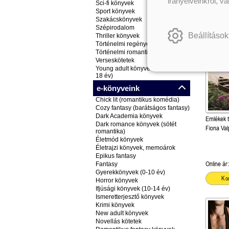
irányelveinkről, v
Sci-fi könyvek
Ko
Sport könyvek
Szakácskönyvek
Szépirodalom
Beállítások
Thriller könyvek
Történelmi regények
Történelmi romantikus könyvek
Verseskötetek
Young adult könyvek (ifjúsági, 14-
18 év)
e-könyveink
Chick lit (romantikus komédia)
Cozy fantasy (barátságos fantasy)
Dark Academia könyvek
Emlékek 
Dark romance könyvek (sötét
Fiona Val
romantika)
Életmód könyvek
Életrajzi könyvek, memoárok
Epikus fantasy
Online ár:
Fantasy
Gyerekkönyvek (0-10 év)
Ko
Horror könyvek
Ifjúsági könyvek (10-14 év)
Ismeretterjesztő könyvek
Krimi könyvek
New adult könyvek
Novellás kötetek