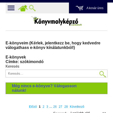
A kosár üres
E-könyveim (Kérlek, jelentkezz be, hogy kedvedre
válogathass e-könyv kínálatunkból!)
E-könyvek
Címke: szókimondó
Keresés
Még nincs e-könyve? Válogasson
nálunk!
...
Előző
1
2
3
26
27
28
Következő