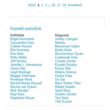
éldekorált kiadás!
38.
Tolvajok és a káosz k
ne - Hamvadó trón
...
Előző
1
2
3
26
27
28
Következő
Rebel (A Renegátok 3.)
(Sors és tűz 3.)
K. A. Tucker
nd 2.)
29.
Rebecca Yarros
ff
Fire In You - Benned 
39.
A Court of Silver Flames – Ezüst
(Várok rád 6.)
7.5 -Szívcsend,
30.
lángok udvara (Tüskék és rózsák
Jennifer L. Armentrout
8.5 - Szélben sodródó
Különleges éldekorált kiadás! -
udvara 5.)
ldon
Kiemelt szerzőink
Javított kiadás
A Queen of Thieves a
40.
Sarah J. Maas
Tolvajok és a káosz k
Külföldiek
Magyarok
Különleges éldekorá
(Sors és tűz 3.)
Brigid Kemmerer
Ashley Carrigan
K. A. Tucker
Cassandra Clare
Benina
Colleen Hoover
Bessenyei Gábor
Elle Kennedy
Bodor Attila
Erin Watt
Böszörményi Gyula
Holly Webb
Cselenyák Imre
Jeff Kinney
Csukás István
Jennifer L. Armentrout
Ecsédi Orsolya
Jenny Han
Eszes Rita
Leigh Bardugo
Helena Silence
Maggie Stiefvater
Kántor Kata
Penelope Ward
On Sai
Rachel Renee Russell
Rácz-Stefán Tibor
Rachel van Dyken
Róbert Katalin
Rick Riordan
Spirit Bliss
Rupi Kaur
Szélesi Sándor
Stephenie Meyer
Tavi Kata
Tóth Eszter