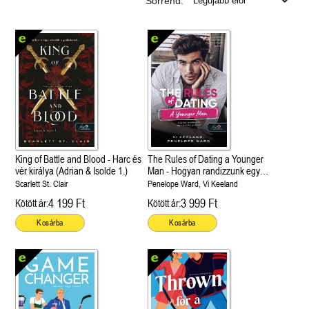
Sorrend:
King of Battle and Blood - Harc és
The Rules of Dating a Younger
vér királya (Adrian & Isolde 1.)
Man - Hogyan randizzunk egy
fiatalabb pasival? (Hogyan
Scarlett St. Clair
Penelope Ward, Vi Keeland
randizzunk? 4.)
4 199 Ft
3 999 Ft
Kötött ár:
Kötött ár:
Kosárba
Kosárba