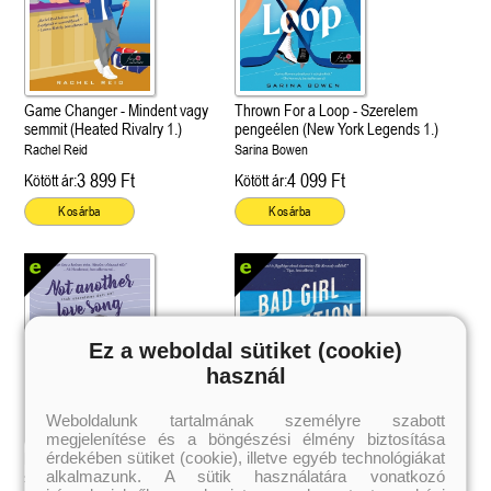
Game Changer - Mindent vagy
Thrown For a Loop - Szerelem
semmit (Heated Rivalry 1.)
pengeélen (New York Legends 1.)
Rachel Reid
Sarina Bowen
3 899 Ft
4 099 Ft
Kötött ár:
Kötött ár:
Kosárba
Kosárba
Ez a weboldal sütiket (cookie)
használ
Weboldalunk tartalmának személyre szabott
megjelenítése és a böngészési élmény biztosítása
 A cél (Off-Campus 4.)
Grace and Glory - Kegyelem és
Bad Girl Reputation -
21.
31.
érdekében sütiket (cookie), illetve egyéb technológiákat
 olvasható!
dicsőség (Az Előhírnök-trilógia
lány (Avalon Bay 2.)
Not Another Love Song - Csak
Bad Girl Reputation - A zűrös lány
Különleges éldekorált kiadás!
alkalmazunk. A sütik használatára vonatkozó
dy
3.)
Elle Kennedy
szerelmes dalt ne!
(Avalon Bay 2.)
Jennifer L. Armentrout