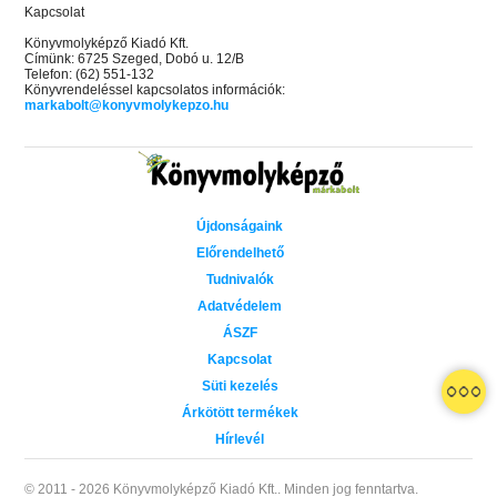
Kapcsolat
Könyvmolyképző Kiadó Kft.
Címünk: 6725 Szeged, Dobó u. 12/B
Telefon: (62) 551-132
Könyvrendeléssel kapcsolatos információk:
markabolt@konyvmolykepzo.hu
Újdonságaink
Előrendelhető
Tudnivalók
Adatvédelem
ÁSZF
Kapcsolat
Süti kezelés
Árkötött termékek
Hírlevél
© 2011 - 2026 Könyvmolyképző Kiadó Kft..
Minden jog fenntartva.