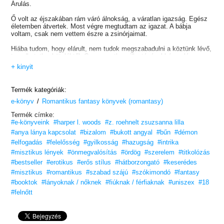
Árulás.
Ő volt az éjszakában rám váró álnokság, a váratlan igazság. Egész
életemben átvertek. Most végre megtudtam az igazat. A bábja
voltam, csak nem vettem észre a zsinórjaimat.
Hiába tudom, hogy elárult, nem tudok megszabadulni a köztünk lévő,
tagadhatatlan köteléktől. Gray egyetlen pillantásával képes lángra
lobbantani a lelkemet. Ellenségek vagyunk, és nemsokára
+ kinyit
összecsapunk azért a jövőért, amit nemrég még el akartam
pusztítani.
Termék kategóriák:
A magiszter halála után már nem vágyom annyira a bosszút. A
/
megmaradt boszorkányok nem játszottak szerepet a nagynéném
e-könyv
Romantikus fantasy könyvek (romantasy)
halálában, és az egyetlen, aki a sérelmek gyógyításának útjában áll,
Termék címke:
éppen az, aki elszántan az ágyában akar tartani.
#e-könyveink
#harper l. woods
#z. roehnelt zsuzsanna lilla
De a Koven életben maradt tagjai sosem fogják megbocsátani, hogy
#anya lánya kapcsolat
#bizalom
#bukott angyal
#bűn
#démon
részt vettem vezetőik leigázásában és elpusztításában. Az egészben
#elfogadás
#felelősség
#gyilkosság
#hazugság
#intrika
az a legrosszabb, hogy ezért nem is tudom hibáztatni őket. Naiv
#misztikus lények
#önmegvalósítás
#ördög
#szerelem
#titkolózás
voltam. Mindent oly nagyszerűen elképzeltem, de a sorsnak más
tervei voltak. Olyanok, amik már századokkal a születésem előtt
#bestseller
#erotikus
#erős stílus
#hátborzongató
#keserédes
mozgásba lendültek.
#misztikus
#romantikus
#szabad szájú
#szókimondó
#fantasy
#booktok
#lányoknak / nőknek
#fiúknak / férfiaknak
#uniszex
#18
Ám még ez is hazugság volt, és most az én kötelességem, hogy
minden erőmet latba vetve megpróbáljam megállítani.
#felnőtt
Hogy megvédjem a Kovenemet a férjem gyűlöletétől – bármi áron.
TikTok-szenzáció! #BookTok, #OlvassEgyJót