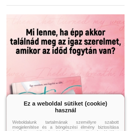
Ne állj ellen a sötét mágia hívásának!
Szereted a fantáziadús, érzéki, tartalmas könyveket? Vidd haza
nyugodtan, tetszeni fog!
Fiatal nőknek, felső korhatár nélkül!
Ez a weboldal sütiket (cookie)
használ
Weboldalunk tartalmának személyre szabott
megjelenítése és a böngészési élmény biztosítása