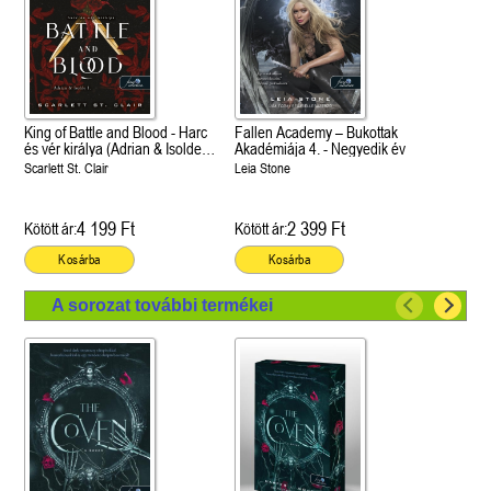
King of Battle and Blood - Harc
Fallen Academy – Bukottak
és vér királya (Adrian & Isolde
Akadémiája 4. - Negyedik év
1.)
Scarlett St. Clair
Leia Stone
4 199 Ft
2 399 Ft
Kötött ár:
Kötött ár:
Kosárba
Kosárba
A sorozat további termékei