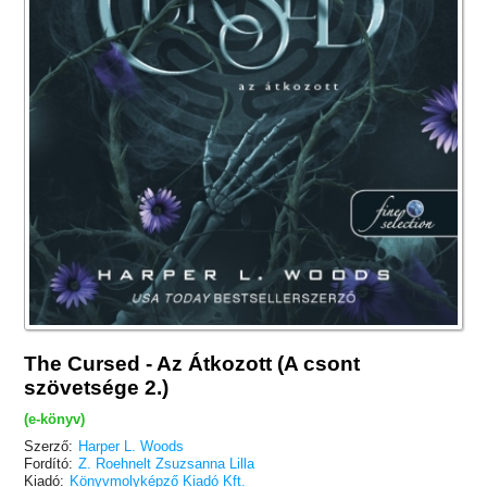
The Cursed - Az Átkozott (A csont
szövetsége 2.)
(e-könyv)
Szerző:
Harper L. Woods
Fordító:
Z. Roehnelt Zsuzsanna Lilla
Kiadó:
Könyvmolyképző Kiadó Kft.