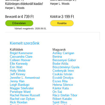
Különleges éldekorált kiadás!
Harper L. Woods
Harper L. Woods
4 739 Ft
3 199 Ft
Bevezető ár:
Kötött ár:
Előrendelem
Kosárba
Várható megjelenés: 2026.09.01.
Kiemelt szerzőink
Külföldiek
Magyarok
Brigid Kemmerer
Ashley Carrigan
Cassandra Clare
Benina
Colleen Hoover
Bessenyei Gábor
Elle Kennedy
Bodor Attila
Erin Watt
Böszörményi Gyula
Holly Webb
Cselenyák Imre
Jeff Kinney
Csukás István
Jennifer L. Armentrout
Ecsédi Orsolya
Jenny Han
Eszes Rita
Leigh Bardugo
Helena Silence
Maggie Stiefvater
Kántor Kata
Penelope Ward
On Sai
Rachel Renee Russell
Rácz-Stefán Tibor
Rachel van Dyken
Róbert Katalin
Rick Riordan
Spirit Bliss