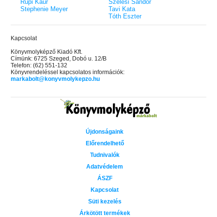
Rupi Kaur
Szélesi Sándor
Stephenie Meyer
Tavi Kata
Tóth Eszter
Kapcsolat
Könyvmolyképző Kiadó Kft.
Címünk: 6725 Szeged, Dobó u. 12/B
Telefon: (62) 551-132
Könyvrendeléssel kapcsolatos információk:
markabolt@konyvmolykepzo.hu
Újdonságaink
Előrendelhető
Tudnivalók
Adatvédelem
ÁSZF
Kapcsolat
Süti kezelés
Árkötött termékek