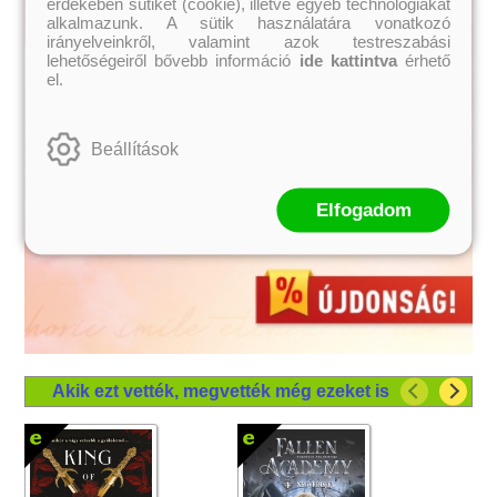
érdekében sütiket (cookie), illetve egyéb technológiákat
alkalmazunk. A sütik használatára vonatkozó
irányelveinkről, valamint azok testreszabási
lehetőségeiről bővebb információ
ide kattintva
érhető
el.
Beállítások
Elfogadom
Akik ezt vették, megvették még ezeket is