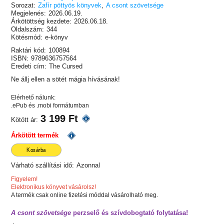
Sorozat:
Zafír pöttyös könyvek
,
A csont szövetsége
Megjelenés:
2026.06.19.
Árkötöttség kezdete:
2026.06.18.
Oldalszám:
344
Kötésmód:
e-könyv
Raktári kód:
100894
ISBN:
9789636757564
Eredeti cím:
The Cursed
Ne állj ellen a sötét mágia hívásának!
Elérhető nálunk:
.ePub és .mobi formátumban
3 199 Ft
Kötött ár:
Árkötött termék
Kosárba
Várható szállítási idő:
Azonnal
Figyelem!
Elektronikus könyvet vásárolsz!
A termék csak online fizetési móddal vásárolható meg.
A csont szövetsége
perzselő és szívdobogtató folytatása!