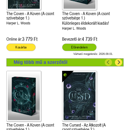
The Coven - A Koven (A csont
The Coven - A Koven (A csont
szövetsége 1.)
szövetsége 1.)
Különleges éldekorált kiadás!
Harper L. Woods
Harper L. Woods
3 779 Ft
4 739 Ft
Online ár:
Bevezető ár:
Kosárba
Előrendelem
Várható megjelenés: 2026.09.01.
Még több mű a szerzőtől
The Coven - A Koven (A csont
The Cursed - Az Átkozott (A
szövetsége 1.)
csont szövetsége 2.)