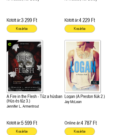
3 299 Ft
4 229 Ft
Kötött ár:
Kötött ár:
Kosárba
Kosárba
A Fire in the Flesh - Tűz a húsban
Logan (A Preston fiúk 2.)
(Hús és tűz 3.)
Jay McLean
Jennifer L. Armentrout
5 599 Ft
4 787 Ft
Kötött ár:
Online ár:
Kosárba
Kosárba