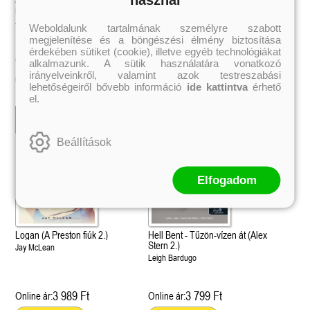
éldekorált kiadás!
38.
parázsban (Hús és tűz 1.)
parázsban - Különleges éldekorált
Tolvajok és a káosz k
ne - Hamvadó trón
kiadás!
Rebel (A Renegátok 3.)
(Sors és tűz 3.)
K. A. Tucker
Jennifer L. Armentrout
Jennifer L. Armentrout
nd 2.)
29.
Weboldalunk tartalmának személyre szabott
Rebecca Yarros
ff
megjelenítése és a böngészési élmény biztosítása
Fire In You - Benned 
39.
érdekében sütiket (cookie), illetve egyéb technológiákat
A Court of Silver Flames – Ezüst
(Várok rád 6.)
7.5 -Szívcsend,
30.
5 039 Ft
5 879 Ft
Online ár:
Online ár:
alkalmazunk. A sütik használatára vonatkozó
lángok udvara (Tüskék és rózsák
Jennifer L. Armentrout
8.5 - Szélben sodródó
Különleges éldekorált kiadás! -
irányelveinkről, valamint azok testreszabási
udvara 5.)
ldon
Kosárba
Javított kiadás
A Queen of Thieves a
lehetőségeiről bővebb információ
ide kattintva
érhető
40.
Sarah J. Maas
Tolvajok és a káosz k
el.
Különleges éldekorá
(Sors és tűz 3.)
K. A. Tucker
Beállítások
Elfogadom
Logan (A Preston fiúk 2.)
Hell Bent - Tűzön-vízen át (Alex
Stern 2.)
Jay McLean
Leigh Bardugo
3 989 Ft
3 799 Ft
Online ár:
Online ár: