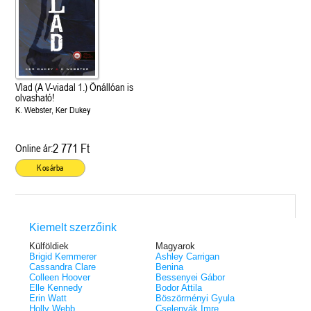
Vlad (A V-viadal 1.) Önállóan is
olvasható!
K. Webster, Ker Dukey
2 771 Ft
Online ár:
Kosárba
Kiemelt szerzőink
Külföldiek
Magyarok
Brigid Kemmerer
Ashley Carrigan
Cassandra Clare
Benina
Colleen Hoover
Bessenyei Gábor
Elle Kennedy
Bodor Attila
Erin Watt
Böszörményi Gyula
Holly Webb
Cselenyák Imre