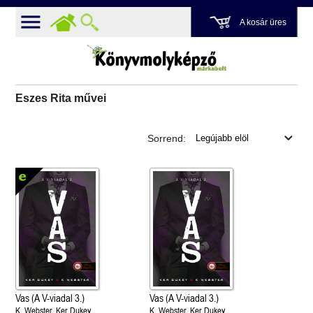
A kosár üres
Eszes Rita művei
Sorrend:
Vas (A V-viadal 3.)
Vas (A V-viadal 3.)
K. Webster, Ker Dukey
K. Webster, Ker Dukey