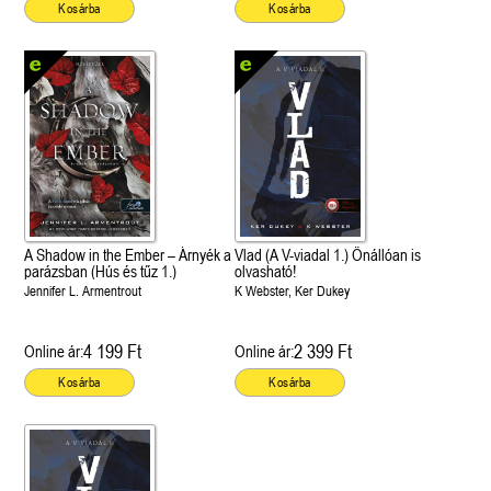
Kosárba
Kosárba
A Shadow in the Ember – Árnyék a
Vlad (A V-viadal 1.) Önállóan is
parázsban (Hús és tűz 1.)
olvasható!
Jennifer L. Armentrout
K Webster, Ker Dukey
4 199 Ft
2 399 Ft
Online ár:
Online ár:
Kosárba
Kosárba