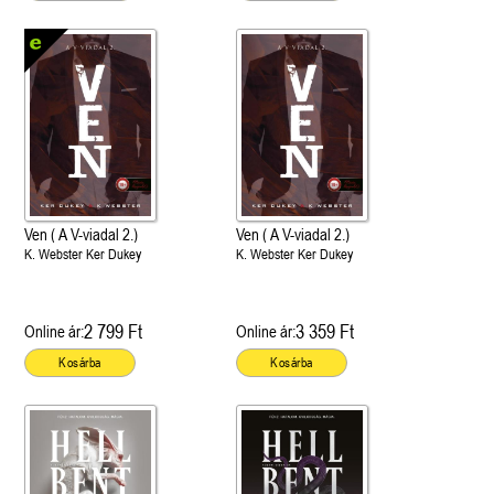
Ven ( A V-viadal 2.)
Ven ( A V-viadal 2.)
K. Webster Ker Dukey
K. Webster Ker Dukey
2 799 Ft
3 359 Ft
Online ár:
Online ár:
Kosárba
Kosárba
 A cél (Off-Campus 4.)
Grace and Glory - Kegyelem és
Bad Girl Reputation -
21.
31.
 olvasható!
dicsőség (Az Előhírnök-trilógia
lány (Avalon Bay 2.)
Különleges éldekorált kiadás!
dy
3.)
Elle Kennedy
Jennifer L. Armentrout