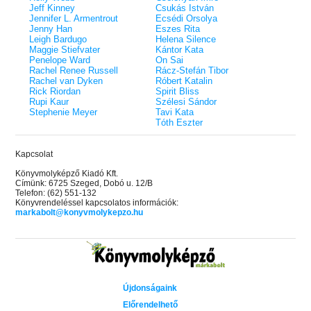
Jeff Kinney
Csukás István
Jennifer L. Armentrout
Ecsédi Orsolya
Jenny Han
Eszes Rita
Leigh Bardugo
Helena Silence
Maggie Stiefvater
Kántor Kata
Penelope Ward
On Sai
Rachel Renee Russell
Rácz-Stefán Tibor
Rachel van Dyken
Róbert Katalin
Rick Riordan
Spirit Bliss
Rupi Kaur
Szélesi Sándor
Stephenie Meyer
Tavi Kata
Tóth Eszter
Kapcsolat
Könyvmolyképző Kiadó Kft.
Címünk: 6725 Szeged, Dobó u. 12/B
Telefon: (62) 551-132
Könyvrendeléssel kapcsolatos információk:
markabolt@konyvmolykepzo.hu
Újdonságaink
Előrendelhető