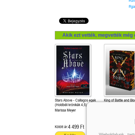
#un
#ga
be
Akik ezt vették, megvették még 
Stars Above - Csillagos egek
King of Battle and Bl
(Holdbéli krónikák 4,5)
és vér királya (Adrian
1.)
Marissa Meyer
Különleges éldekorált
Scarlett St. Clair
4 499 Ft
6 299 Ft
Kötött ár:
Kötött ár:
Weboldalunk tar