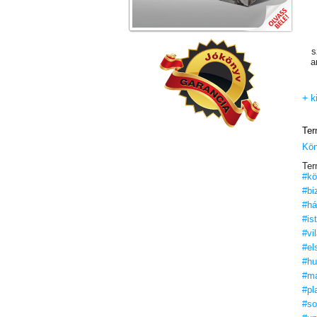
s
a
+ k
Ter
Kö
Ter
#kö
#bi
#há
#is
#vi
#el
#h
#ma
#pl
#so