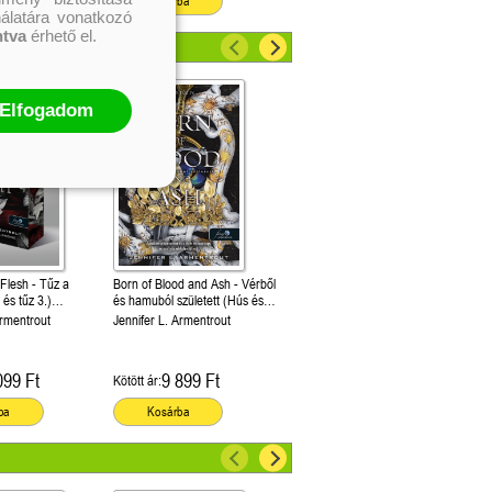
ba
Kosárba
nálatára vonatkozó
ntva
érhető el.
Elfogadom
 Flesh - Tűz a
Born of Blood and Ash - Vérből
és tűz 3.)
és hamuból született (Hús és
ldekorált kiadás!
tűz 4.)
Armentrout
Jennifer L. Armentrout
099 Ft
9 899 Ft
Kötött ár:
ba
Kosárba