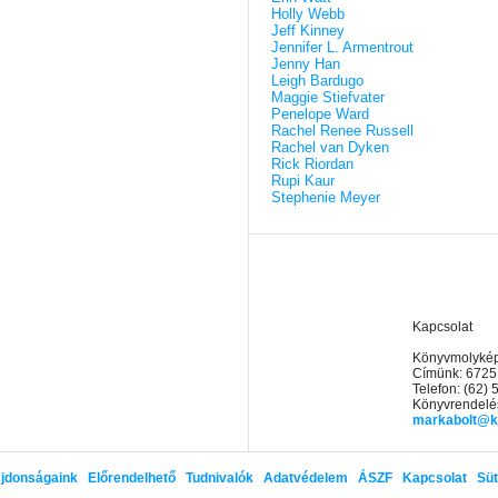
Holly Webb
Jeff Kinney
Jennifer L. Armentrout
Jenny Han
Leigh Bardugo
Maggie Stiefvater
Penelope Ward
Rachel Renee Russell
Rachel van Dyken
Rick Riordan
Rupi Kaur
Stephenie Meyer
Kapcsolat
Könyvmolyképz
Címünk: 6725
Telefon: (62)
Könyvrendelés
markabolt@k
jdonságaink
Előrendelhető
Tudnivalók
Adatvédelem
ÁSZF
Kapcsolat
Süt