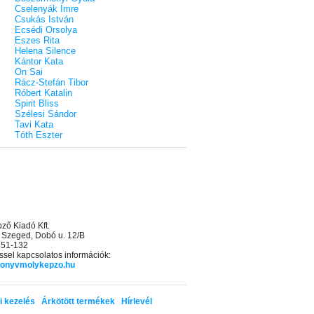
Cselenyák Imre
Csukás István
Ecsédi Orsolya
Eszes Rita
Helena Silence
Kántor Kata
On Sai
Rácz-Stefán Tibor
Róbert Katalin
Spirit Bliss
Szélesi Sándor
Tavi Kata
Tóth Eszter
ő Kiadó Kft.
 Szeged, Dobó u. 12/B
 551-132
sel kapcsolatos információk:
onyvmolykepzo.hu
i kezelés
Árkötött termékek
Hírlevél