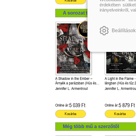
Kosárba
Kosárba
érdekében sütiket
irányelveinkről, v
A sorozat további termékei
Beállítások
A Shadow in the Ember –
A Light in the Flame 
Árnyék a parázsban (Hús és
lángban (Hús és tűz 2
tűz 1.)
Jennifer L. Armentrout
Jennifer L. Armentrou
5 039 Ft
5 879 Ft
Online ár:
Online ár:
Kosárba
Kosárba
Még több mű a szerzőtől