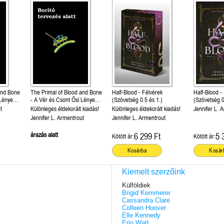
and Bone
The Primal of Blood and Bone
Half-Blood - Félvérek
Half-Blood -
 Lénye
- A Vér és Csont Ősi Lénye
(Szövetség 0.5 és 1.)
(Szövetség 0
(Vér és hamu 6.)
t
Különleges éldekorált kiadás!
Különleges éldekorált kiadás!
Jennifer L. 
Jennifer L. Armentrout
Jennifer L. Armentrout
árazás alatt
6 299 Ft
5 
Kötött ár:
Kötött ár:
Kosárba
Kosár
Kiemelt szerzőink
Külföldiek
Brigid Kemmerer
Cassandra Clare
Colleen Hoover
Elle Kennedy
Erin Watt