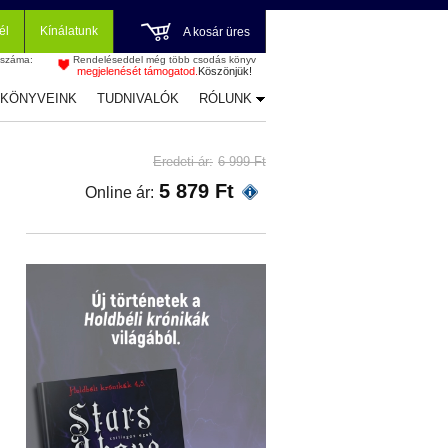
él
Kínálatunk
A kosár üres
 száma:
Rendeléseddel még több csodás könyv
megjelenését támogatod.
Köszönjük!
-KÖNYVEINK
TUDNIVALÓK
RÓLUNK
Eredeti ár:
6 999 Ft
5 879 Ft
Online ár: