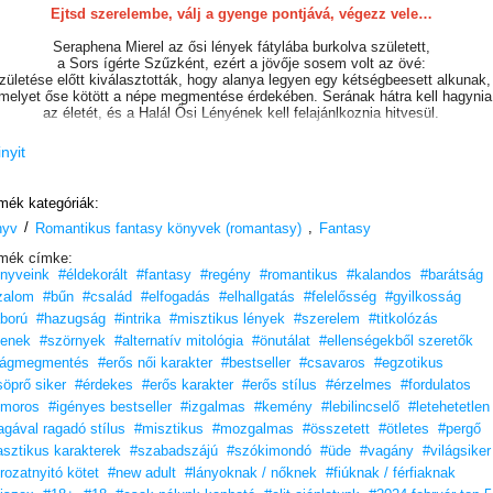
Ejtsd szerelembe, válj a gyenge pontjává, végezz vele…
Seraphena Mierel az ősi lények fátylába burkolva született,
a Sors ígérte Szűzként, ezért a jövője sosem volt az övé:
zületése előtt kiválasztották, hogy alanya legyen egy kétségbeesett alkunak,
melyet őse kötött a népe megmentése érdekében. Serának hátra kell hagynia
az életét, és a Halál Ősi Lényének kell felajánlkoznia hitvesül.
Ám Sera valódi sorsa egész Lazania legjobban őrzött titka:
inyit
ő nem a jól védett Szűz, hanem egy bérgyilkos, akinek egyetlen
küldetése van – és egyetlen célpontja: a Halál Ősi Lénye.
Ha kudarcot vall, a királyságát lassú pusztulásra ítéli a Rothadás keze által.
mék kategóriák:
/
,
nyv
Sera mindig is tudta, hogy ki ő. Kiválasztott. Hitves. Orgyilkos. Fegyver.
Romantikus fantasy könyvek (romantasy)
Fantasy
Egy kísértet, aki sosem ölthetett saját formát, mégis vérben ázik.
mék címke:
Egy szörnyeteg. Egészen addig, amíg ő el nem jön érte…
nyveink
#éldekorált
#fantasy
#regény
#romantikus
#kalandos
#barátság
Amíg a Halál Ősi Lényének sorsa össze nem fonódik az övével.
És a férfi csábító érintése olyan szenvedélyt lobbant fel benne,
zalom
#bűn
#család
#elfogadás
#elhallgatás
#felelősség
#gyilkosság
amilyet soha nem élt még át, és amit nem is érezhetne iránta.
ború
#hazugság
#intrika
#misztikus lények
#szerelem
#titkolózás
De Serának sosem volt választása.
tenek
#szörnyek
#alternatív mitológia
#önutálat
#ellenségekből szeretők
„Az egyik legjobb fantasyvilág, amit valaha olvastam.”
lágmegmentés
#erős női karakter
#bestseller
#csavaros
#egzotikus
– Carrie Ann Ryan, bestsellerszerző
söprő siker
#érdekes
#erős karakter
#erős stílus
#érzelmes
#fordulatos
umoros
#igényes bestseller
#izgalmas
#kemény
#lebilincselő
#letehetetlen
TikTok-szenzáció! #BookTok, #OlvassEgyJót
gával ragadó stílus
#misztikus
#mozgalmas
#összetett
#ötletes
#pergő
Izgalmas cselekményszál, egy tökéletesen összerakott világ
asztikus karakterek
#szabadszájú
#szókimondó
#üde
#vagány
#világsiker
és fantasztikus szereplők.”
– K_Szilvia03, moly.hu
rozatnyitó kötet
#new adult
#lányoknak / nőknek
#fiúknak / férfiaknak
„Annyira jól megírt, intenzív, izgalmas és érdekes, fantasztikus karakterekkel