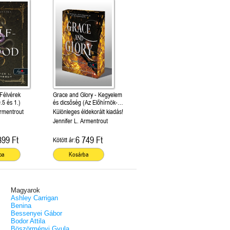
 Félvérek
Grace and Glory - Kegyelem
.5 és 1.)
és dicsőség (Az Előhírnök-
trilógia 3.)
Armentrout
Különleges éldekorált kiadás!
Jennifer L. Armentrout
399 Ft
6 749 Ft
Kötött ár:
ba
Kosárba
Magyarok
Ashley Carrigan
Benina
Bessenyei Gábor
Bodor Attila
Böszörményi Gyula