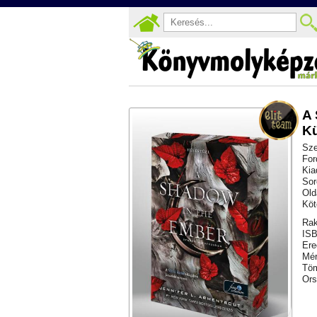
A 
Kü
Sze
For
Kia
Sor
Old
Köt
Rak
ISB
Ere
Mér
Töm
Ors