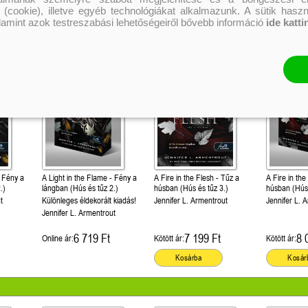
Kosárba
Kosárba
Kosár
 (cookie), illetve egyéb technológiákat alkalmazunk. A sütik hasz
alamint azok testreszabási lehetőségeiről bővebb információ
ide katti
- Fény a
A Light in the Flame - Fény a
A Fire in the Flesh - Tűz a
A Fire in the
.)
lángban (Hús és tűz 2.)
húsban (Hús és tűz 3.)
húsban (Hús 
Különleges é
t
Különleges éldekorált kiadás!
Jennifer L. Armentrout
Jennifer L. 
Jennifer L. Armentrout
6 719 Ft
7 199 Ft
8 
Online ár:
Kötött ár:
Kötött ár:
Kosárba
Kosár