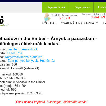
Bejelentkezés
Regisztrálás
Hírlev
Megszerzett könyvek
Rendelő olvasók száma:
1 974 399
681 583
FŐOLDAL
CSAK NÁLUNK KAPHATÓ
E
Shadow in the Ember – Árnyék a parázsban -
lönleges éldekorált kiadás!
rző:
Jennifer L. Armentrout
dító:
Eszes Rita
dó:
Könyvmolyképző Kiadó Kft.
ozat:
Zafír pöttyös könyvek
,
Hús és tűz
alszám:
656
ésmód:
kartonált (éldekorált)
tári kód:
100080
N:
9789635976386
deti cím:
A Shadow in the Ember
et [mm]:
136 x 204
eg [g]:
570
zágos megjelenés:
2024.03.28.
Csak nálunk kapható, különleges, éldekorált kiadás!