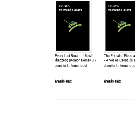
Every Last Breath - Utolsó
The Primal of Blood 
lélegzetig (Komor elemek 3.)
- A Vér és Csont Ősi
(Vér és hamu 6.)
Jennifer L. Armentrout
Jennifer L. Armentrou
árazás alatt
árazás alatt