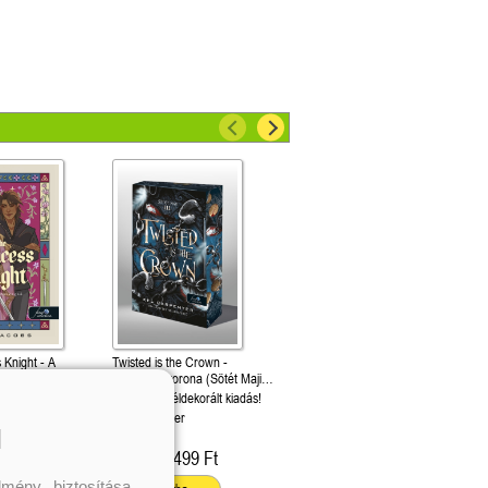
m
 Knight - A
Twisted is the Crown -
nő
Kegyetlen korona (Sötét Maji
3.)
Különleges éldekorált kiadás!
Kel Carpenter
l
399 Ft
4 499 Ft
Kötött ár:
mény biztosítása