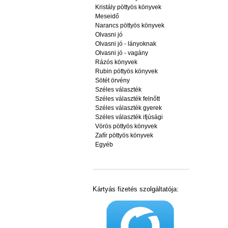
Kristály pöttyös könyvek
Meseidő
Narancs pöttyös könyvek
Olvasni jó
Olvasni jó - lányoknak
Olvasni jó - vagány
Rázós könyvek
Rubin pöttyös könyvek
Sötét örvény
Széles választék
Széles választék felnőtt
Széles választék gyerek
Széles választék ifjúsági
Vörös pöttyös könyvek
Zafír pöttyös könyvek
Egyéb
Kártyás fizetés szolgáltatója: