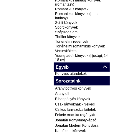
Romantikus fantasy könyvek
(romantasy)
Romantikus könyvek
Romantikus könyvek (nem
fantasy)
Sci-fi könyvek
Sport könyvek
Szépirodalom
Thriller könyvek
Történelmi regények
Történelmi romantikus könyvek
Verseskötetek
Young adult könyvek (ifjúsági, 14-
18 év)
Egyéb
Könyves ajándékok
Sorozataink
Arany pöttyös könyvek
Aranytoll
Bíbor pöttyös könyvek
Csak lányoknak - Neked!
Csíkos lányszoba kötetek
Fekete macska regénytár
Jonatán Könyvmolyképző
Jonatán Modern Könyvtára
Kaméleon könyvek