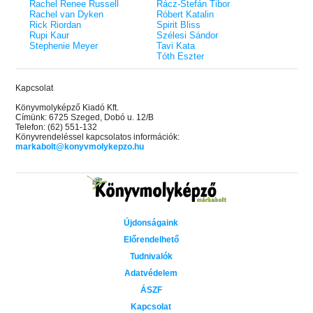
Rachel Renee Russell
Rácz-Stefán Tibor
Rachel van Dyken
Róbert Katalin
Rick Riordan
Spirit Bliss
Rupi Kaur
Szélesi Sándor
Stephenie Meyer
Tavi Kata
Tóth Eszter
Kapcsolat
Könyvmolyképző Kiadó Kft.
Címünk: 6725 Szeged, Dobó u. 12/B
Telefon: (62) 551-132
Könyvrendeléssel kapcsolatos információk:
markabolt@konyvmolykepzo.hu
Újdonságaink
Előrendelhető
Tudnivalók
Adatvédelem
ÁSZF
Kapcsolat