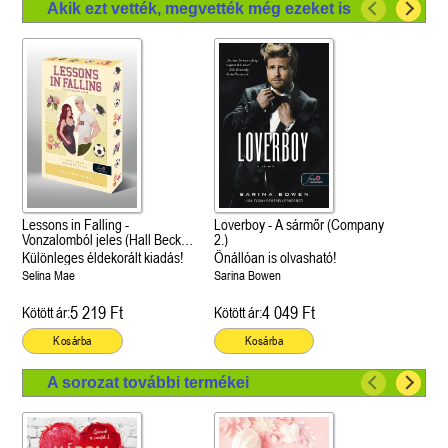
Akik ezt vették, megvették még ezeket is
Lessons in Falling -
Loverboy - A sármőr (Company
Vonzalomból jeles (Hall Beck
2.)
University 3.)
Különleges éldekorált kiadás!
Önállóan is olvasható!
Selina Mae
Sarina Bowen
5 219 Ft
4 049 Ft
Kötött ár:
Kötött ár:
Kosárba
Kosárba
A sorozat további termékei