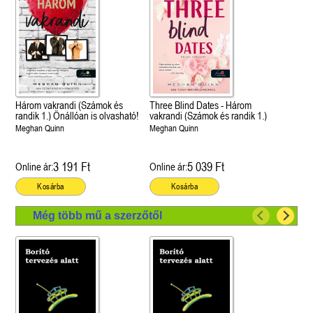
Három vakrandi (Számok és
Three Blind Dates - Három
randik 1.) Önállóan is olvasható!
vakrandi (Számok és randik 1.)
Meghan Quinn
Meghan Quinn
3 191 Ft
5 039 Ft
Online ár:
Online ár:
Kosárba
Kosárba
Még több mű a szerzőtől