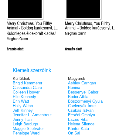
Merry Christmas, You Filthy
Merry Christmas, You Filthy
Animal - Boldog karácsonyt, te
Animal - Boldog karácsonyt, te
mocskos állat (How My
mocskos állat (How My
Különleges éldekorált kiadás!
Meghan Quinn
Neighbor Stole Christmas 2.)
Neighbor Stole Christmas 2.)
Meghan Quinn
árazás alatt
árazás alatt
Kiemelt szerzőink
Külföldiek
Magyarok
Brigid Kemmerer
Ashley Carrigan
Cassandra Clare
Benina
Colleen Hoover
Bessenyei Gábor
Elle Kennedy
Bodor Attila
Erin Watt
Böszörményi Gyula
Holly Webb
Cselenyák Imre
Jeff Kinney
Csukás István
Jennifer L. Armentrout
Ecsédi Orsolya
Jenny Han
Eszes Rita
Leigh Bardugo
Helena Silence
Maggie Stiefvater
Kántor Kata
Penelope Ward
On Sai