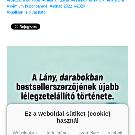
#sorozatnyitó kötet
#meghan quinn
#számok és randik
#garancia
#prémium kuponparádé
#nőnap 2022
#2020
#önállóan is olvasható!
Ez a weboldal sütiket (cookie)
használ
Weboldalunk tartalmának személyre szabott