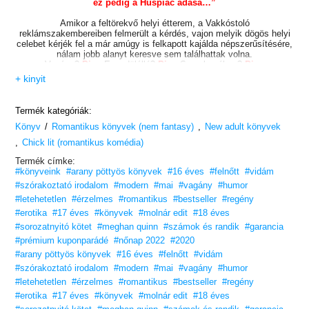
ez pedig a Húspiac adása…”
Amikor a feltörekvő helyi étterem, a Vakkóstoló
reklámszakembereiben felmerült a kérdés, vajon melyik dögös helyi
celebet kérjék fel a már amúgy is felkapott kajálda népszerűsítésére,
nálam jobb alanyt keresve sem találhattak volna.
Vagány?
Pipa
Egyedülálló?
Pipa
Szereleméhes?
Pipa
Azonnal lecsaptam a lehetőségre.
+ kinyit
Javíthatatlanul romantikus és rendkívül elfoglalt dolgozó nő lévén
eddig még nem sikerült rátalálnom álmaim férfijára, így hát kapva
Termék kategóriák:
kaptam az alkalmon. Aztán jöttek a randik – három nagyon
/
,
Könyv
különböző, nagyon kellemes, nagyon egyedi randi –, és most már
Romantikus könyvek (nem fantasy)
New adult könyvek
csak egyvalami biztos…
,
Chick lit (romantikus komédia)
Bajban vagyok.
Termék címke:
„Jó reggelt, Malibu!
#könyveink
#arany pöttyös könyvek
#16 éves
#felnőtt
#vidám
Noely Clark vagyok, és súlyos döntés előtt állok.
#szórakoztató irodalom
#modern
#mai
#vagány
#humor
Melyiket válasszam:
#letehetetlen
az
#érzelmes
Öltönyöst
, a
#romantikus
Lázadót
vagy a
#bestseller
Bajnokot
#regény
?”
#erotika
#17 éves
#könyvek
#molnár edit
#18 éves
A szerelem hálójában
elsöprően vicces és romantikus modern
#sorozatnyitó kötet
#meghan quinn
#számok és randik
#garancia
változata.
#prémium kuponparádé
#nőnap 2022
#2020
„Quinn jól odatette magát! Elérte, hogy három pasiba szeressek bele
#arany pöttyös könyvek
#16 éves
#felnőtt
#vidám
egyszerre… nem egybe, háromba!”
– Sarah, amazon.com
#szórakoztató irodalom
#modern
#mai
#vagány
#humor
#letehetetlen
#érzelmes
Mélyedj el! Kapcsolj ki! Légy jelen!
#romantikus
#bestseller
#regény
#erotika
#17 éves
#könyvek
#molnár edit
#18 éves
16 éves kortól ajánljuk!