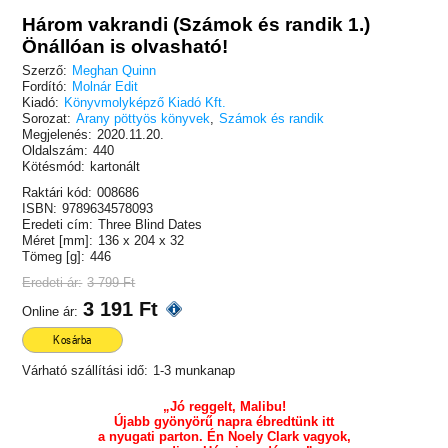
Három vakrandi (Számok és randik 1.)
Önállóan is olvasható!
Szerző:
Meghan Quinn
Fordító:
Molnár Edit
Kiadó:
Könyvmolyképző Kiadó Kft.
Sorozat:
Arany pöttyös könyvek
,
Számok és randik
Megjelenés:
2020.11.20.
Oldalszám:
440
Kötésmód:
kartonált
Raktári kód:
008686
ISBN:
9789634578093
Eredeti cím:
Three Blind Dates
Méret [mm]:
136 x 204 x 32
Tömeg [g]:
446
Eredeti ár:
3 799 Ft
3 191 Ft
Online ár:
Kosárba
Várható szállítási idő:
1-3 munkanap
„Jó reggelt, Malibu!
Újabb gyönyörű napra ébredtünk itt
a nyugati parton. Én Noely Clark vagyok,