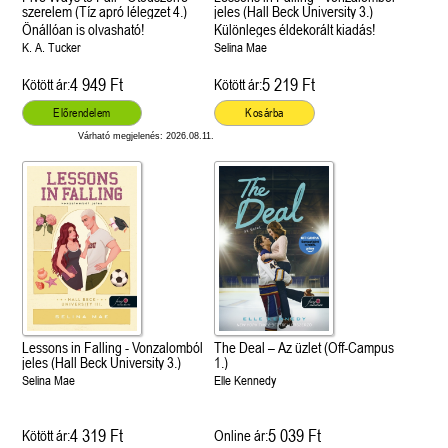
szerelem (Tíz apró lélegzet 4.)
jeles (Hall Beck University 3.)
Önállóan is olvasható!
Különleges éldekorált kiadás!
K. A. Tucker
Selina Mae
4 949 Ft
5 219 Ft
Kötött ár:
Kötött ár:
Előrendelem
Kosárba
Várható megjelenés: 2026.08.11.
Lessons in Falling - Vonzalomból
The Deal – Az üzlet (Off-Campus
jeles (Hall Beck University 3.)
1.)
Selina Mae
Elle Kennedy
4 319 Ft
5 039 Ft
Kötött ár:
Online ár: