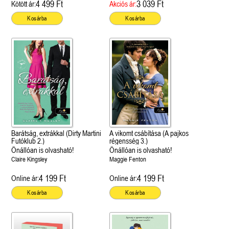
4 499 Ft
3 039 Ft
Kötött ár:
Akciós ár:
Kosárba
Kosárba
Barátság, extrákkal (Dirty Martini
A vikomt csábítása (A pajkos
Futóklub 2.)
régensség 3.)
Önállóan is olvasható!
Önállóan is olvasható!
Claire Kingsley
Maggie Fenton
4 199 Ft
4 199 Ft
Online ár:
Online ár:
Kosárba
Kosárba