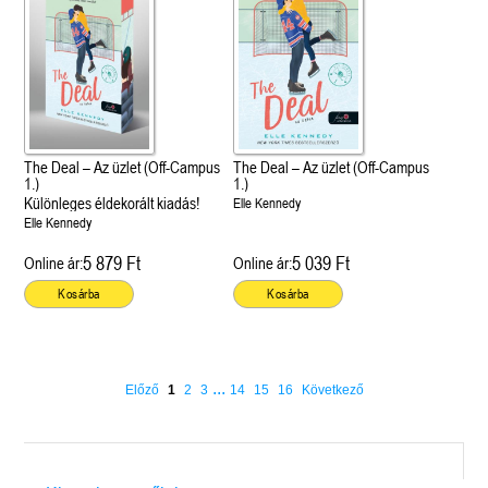
The Deal – Az üzlet (Off-Campus
The Deal – Az üzlet (Off-Campus
1.)
1.)
Különleges éldekorált kiadás!
Elle Kennedy
Elle Kennedy
5 879 Ft
5 039 Ft
Online ár:
Online ár:
Kosárba
Kosárba
...
Előző
1
2
3
14
15
16
Következő