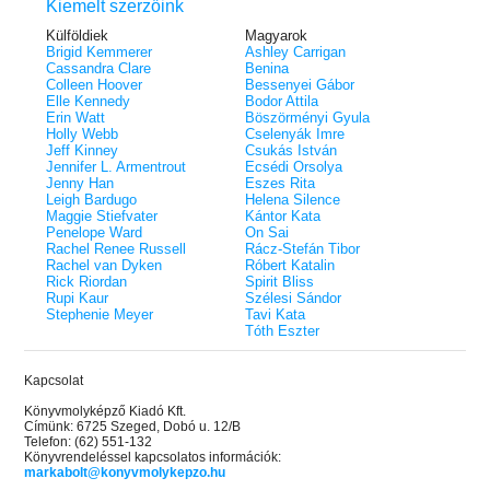
Kiemelt szerzőink
Külföldiek
Magyarok
Brigid Kemmerer
Ashley Carrigan
Cassandra Clare
Benina
Colleen Hoover
Bessenyei Gábor
Elle Kennedy
Bodor Attila
Erin Watt
Böszörményi Gyula
Holly Webb
Cselenyák Imre
Jeff Kinney
Csukás István
Jennifer L. Armentrout
Ecsédi Orsolya
Jenny Han
Eszes Rita
Leigh Bardugo
Helena Silence
Maggie Stiefvater
Kántor Kata
Penelope Ward
On Sai
Rachel Renee Russell
Rácz-Stefán Tibor
Rachel van Dyken
Róbert Katalin
Rick Riordan
Spirit Bliss
Rupi Kaur
Szélesi Sándor
Stephenie Meyer
Tavi Kata
Tóth Eszter
Kapcsolat
Könyvmolyképző Kiadó Kft.
Címünk: 6725 Szeged, Dobó u. 12/B
Telefon: (62) 551-132
Könyvrendeléssel kapcsolatos információk:
markabolt@konyvmolykepzo.hu