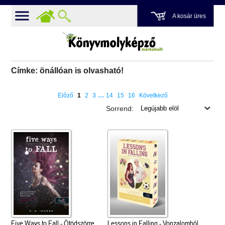
A kosár üres
Címke: önállóan is olvasható!
...
Előző
1
2
3
14
15
16
Következő
Sorrend:
Five Ways to Fall - Ötödszörre
Lessons in Falling - Vonzalomból