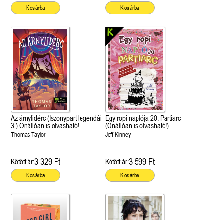
Kosárba
Kosárba
Az árnylidérc (Iszonypart legendái
Egy ropi naplója 20. Partiarc
3.) Önállóan is olvasható!
(Önállóan is olvasható!)
Thomas Taylor
Jeff Kinney
3 329 Ft
3 599 Ft
Kötött ár:
Kötött ár:
Kosárba
Kosárba
 A cél (Off-Campus 4.)
Grace and Glory - Kegyelem és
Bad Girl Reputation -
21.
31.
 olvasható!
dicsőség (Az Előhírnök-trilógia
lány (Avalon Bay 2.)
Különleges éldekorált kiadás!
dy
3.)
Elle Kennedy
Jennifer L. Armentrout