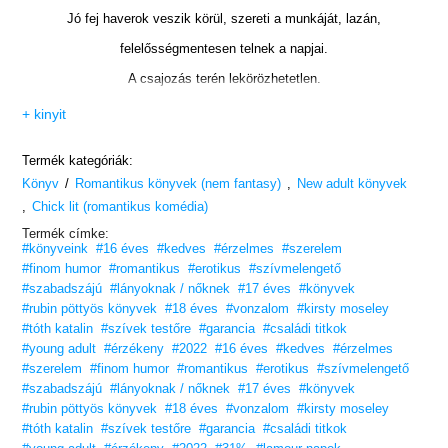
Jó fej haverok veszik körül, szereti a munkáját, lazán,
felelősségmentesen telnek a napjai.
A csajozás terén lekörözhetetlen.
Soha egy lány kegyeiért sem kell küzdenie…
+ kinyit
amíg meg nem ismeri Rosie-t.
Termék kategóriák:
Így aztán elhatározza, hogy meghódítja ennek a barna hajú lánynak a
/
,
Könyv
Romantikus könyvek (nem fantasy)
szívét.
New adult könyvek
,
Chick lit (romantikus komédia)
Kiderül azonban, hogy Rosie olyan meglepetéssel szolgál számára,
Termék címke:
ami az élvhajhász életvitelét alapjaiban forgatja fel.
#könyveink
#16 éves
#kedves
#érzelmes
#szerelem
#finom humor
#romantikus
#erotikus
#szívmelengető
Még a végén a nagy nőcsábász lesz elcsábítva?
#szabadszájú
#lányoknak / nőknek
#17 éves
#könyvek
Kirsty Moseley
#rubin pöttyös könyvek
#18 éves
#vonzalom
#kirsty moseley
#tóth katalin
#szívek testőre
#garancia
#családi titkok
Nothing left to Lose – Nincs vesztenivalóm
#young adult
#érzékeny
#2022
#16 éves
#kedves
#érzelmes
című regényének társkötete.
#szerelem
#finom humor
#romantikus
#erotikus
#szívmelengető
#szabadszájú
#lányoknak / nőknek
#17 éves
#könyvek
Vesd bele magad!
#rubin pöttyös könyvek
#18 éves
#vonzalom
#kirsty moseley
„Az Enjoying the Chase – A nőcsábász
Kirsty Moseley újabb briliáns
#tóth katalin
#szívek testőre
#garancia
#családi titkok
könyve.