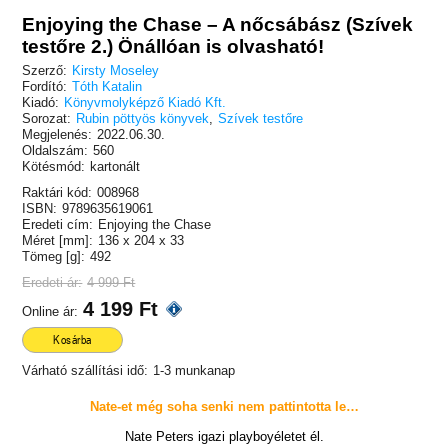
Enjoying the Chase – A nőcsábász (Szívek
testőre 2.) Önállóan is olvasható!
Szerző:
Kirsty Moseley
Fordító:
Tóth Katalin
Kiadó:
Könyvmolyképző Kiadó Kft.
Sorozat:
Rubin pöttyös könyvek
,
Szívek testőre
Megjelenés:
2022.06.30.
Oldalszám:
560
Kötésmód:
kartonált
Raktári kód:
008968
ISBN:
9789635619061
Eredeti cím:
Enjoying the Chase
Méret [mm]:
136 x 204 x 33
Tömeg [g]:
492
Eredeti ár:
4 999 Ft
4 199 Ft
Online ár:
Kosárba
Várható szállítási idő:
1-3 munkanap
Nate-et még soha senki nem pattintotta le…
Nate Peters igazi playboyéletet él.