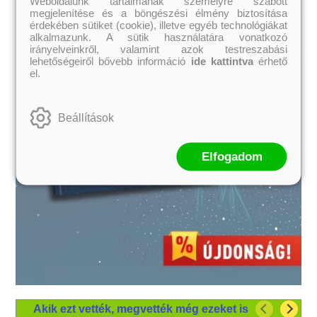
Weboldalunk tartalmának személyre szabott
megjelenítése és a böngészési élmény biztosítása
érdekében sütiket (cookie), illetve egyéb technológiákat
alkalmazunk. A sütik használatára vonatkozó
irányelveinkről, valamint azok testreszabási
lehetőségeiről bővebb információ
ide kattintva
érhető
el.
Beállítások
Elfogadom
Akik ezt vették, megvették még ezeket is