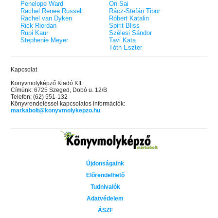
Penelope Ward
On Sai
Rachel Renee Russell
Rácz-Stefán Tibor
Rachel van Dyken
Róbert Katalin
Rick Riordan
Spirit Bliss
Rupi Kaur
Szélesi Sándor
Stephenie Meyer
Tavi Kata
Tóth Eszter
Kapcsolat
Könyvmolyképző Kiadó Kft.
Címünk: 6725 Szeged, Dobó u. 12/B
Telefon: (62) 551-132
Könyvrendeléssel kapcsolatos információk:
markabolt@konyvmolykepzo.hu
Újdonságaink
Előrendelhető
Tudnivalók
Adatvédelem
ÁSZF