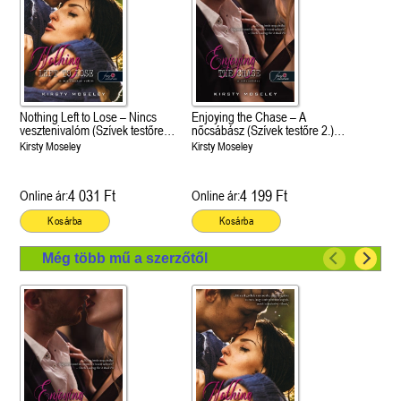
Nothing Left to Lose – Nincs
Enjoying the Chase – A
vesztenivalóm (Szívek testőre
nőcsábász (Szívek testőre 2.)
1.) Önállóan is olvasható!
Önállóan is olvasható!
Kirsty Moseley
Kirsty Moseley
4 031 Ft
4 199 Ft
Online ár:
Online ár:
Kosárba
Kosárba
Még több mű a szerzőtől