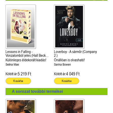
Lessons in Falling -
Loverboy - A sármőr (Company
Vonzalomból jeles (Hall Beck
2.)
University 3.)
Különleges éldekorált kiadás!
Önállóan is olvasható!
Selina Mae
Sarina Bowen
5 219 Ft
4 049 Ft
Kötött ár:
Kötött ár:
Kosárba
Kosárba
A sorozat további termékei