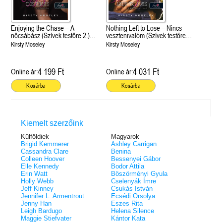
Enjoying the Chase – A
Nothing Left to Lose – Nincs
nőcsábász (Szívek testőre 2.)
vesztenivalóm (Szívek testőre
Önállóan is olvasható!
1.) Önállóan is olvasható!
Kirsty Moseley
Kirsty Moseley
4 199 Ft
4 031 Ft
Online ár:
Online ár:
Kosárba
Kosárba
Kiemelt szerzőink
Külföldiek
Magyarok
Brigid Kemmerer
Ashley Carrigan
Cassandra Clare
Benina
Colleen Hoover
Bessenyei Gábor
Elle Kennedy
Bodor Attila
Erin Watt
Böszörményi Gyula
Holly Webb
Cselenyák Imre
Jeff Kinney
Csukás István
Jennifer L. Armentrout
Ecsédi Orsolya
Jenny Han
Eszes Rita
Leigh Bardugo
Helena Silence
Maggie Stiefvater
Kántor Kata