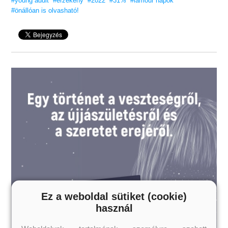
#young adult
#érzékeny
#2022
#31%
#lamour napok
#önállóan is olvasható!
Ez a szerző mindig szívmelengető történettel tud szolgálni,
és ez a mű sem kivétel ez alól.”
– The Hopeless Romantics Book Blog
„Belezúgtam Nate-be és Rosie-ba! Imádtam,
ahogy Nate képes megváltozni Rosie-ért!”
– Kristy, goodreads.com
„Nagyon szerettem olvasni ezt a könyvet!”
– Linda Hatfield, goodreads.com
Szereted az érzéki, de tartalmas könyveket?
Vidd haza nyugodtan, tetszeni fog!
16 éves kortól ajánljuk!
Ez a weboldal sütiket (cookie)
használ