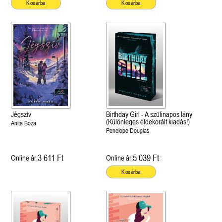
Kosárba
Kosárba
Jégszív
Birthday Girl - A szülinapos lány
(Különleges éldekorált kiadás!)
Anita Boza
Penelope Douglas
3 611 Ft
5 039 Ft
Online ár:
Online ár:
Kosárba
 A cél (Off-Campus 4.)
Grace and Glory - Kegyelem és
Bad Girl Reputation -
21.
31.
 olvasható!
dicsőség (Az Előhírnök-trilógia
lány (Avalon Bay 2.)
Különleges éldekorált kiadás!
dy
3.)
Elle Kennedy
Jennifer L. Armentrout