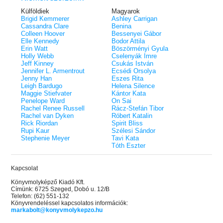
Külföldiek
Magyarok
Brigid Kemmerer
Ashley Carrigan
Cassandra Clare
Benina
Colleen Hoover
Bessenyei Gábor
Elle Kennedy
Bodor Attila
Erin Watt
Böszörményi Gyula
Holly Webb
Cselenyák Imre
Jeff Kinney
Csukás István
Jennifer L. Armentrout
Ecsédi Orsolya
Jenny Han
Eszes Rita
Leigh Bardugo
Helena Silence
Maggie Stiefvater
Kántor Kata
Penelope Ward
On Sai
Rachel Renee Russell
Rácz-Stefán Tibor
Rachel van Dyken
Róbert Katalin
Rick Riordan
Spirit Bliss
Rupi Kaur
Szélesi Sándor
Stephenie Meyer
Tavi Kata
Tóth Eszter
Kapcsolat
Könyvmolyképző Kiadó Kft.
Címünk: 6725 Szeged, Dobó u. 12/B
Telefon: (62) 551-132
Könyvrendeléssel kapcsolatos információk:
markabolt@konyvmolykepzo.hu