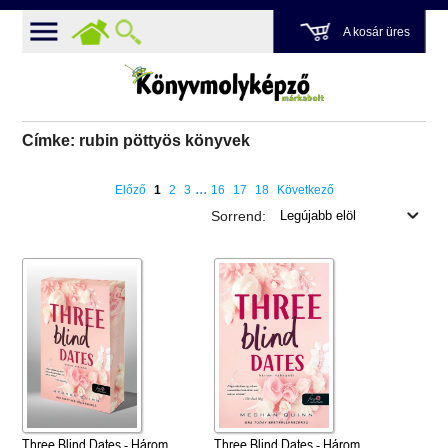
A kosár üres
Címke: rubin pöttyös könyvek
...
Előző
1
2
3
16
17
18
Következő
Sorrend:
Three Blind Dates - Három
Three Blind Dates - Három