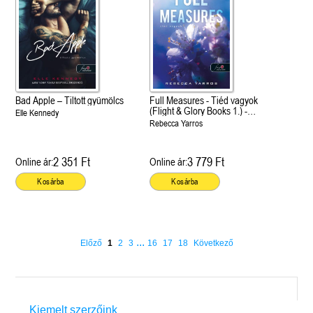
Bad Apple – Tiltott gyümölcs
Full Measures - Tiéd vagyok
(Flight & Glory Books 1.) -
Elle Kennedy
Önállóan is olvasható!
Rebecca Yarros
2 351 Ft
3 779 Ft
Online ár:
Online ár:
Kosárba
Kosárba
...
Előző
1
2
3
16
17
18
Következő
Kiemelt szerzőink