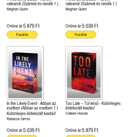
vakrandi (Számok és randik 1.)
vakrandi (Számok és randik 1.)
Különleges éldekorált kiadás!
Meghan Quinn
Meghan Quinn
5 879 Ft
5 039 Ft
Online ár:
Online ár:
Kosárba
Kosárba
In the Likely Event - Abban az
Too Late – Túl késő - Különleges
esetben (Abban az esetben 1.)
éldekorált kiadás!
Különleges éldekorált kiadás!
Colleen Hoover
Rebecca Yarros
5 039 Ft
5 879 Ft
Online ár:
Online ár: