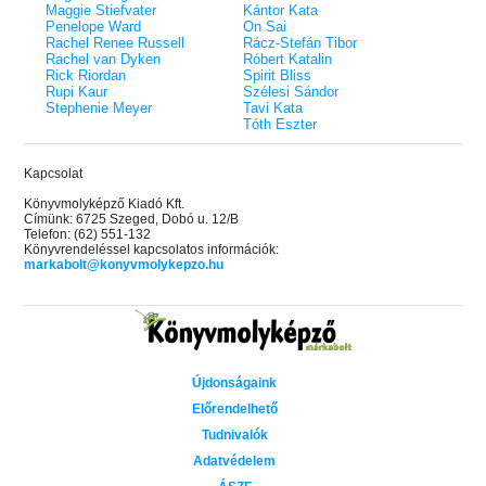
Maggie Stiefvater
Kántor Kata
Penelope Ward
On Sai
Rachel Renee Russell
Rácz-Stefán Tibor
Rachel van Dyken
Róbert Katalin
Rick Riordan
Spirit Bliss
Rupi Kaur
Szélesi Sándor
Stephenie Meyer
Tavi Kata
Tóth Eszter
Kapcsolat
Könyvmolyképző Kiadó Kft.
Címünk: 6725 Szeged, Dobó u. 12/B
Telefon: (62) 551-132
Könyvrendeléssel kapcsolatos információk:
markabolt@konyvmolykepzo.hu
Újdonságaink
Előrendelhető
Tudnivalók
Adatvédelem