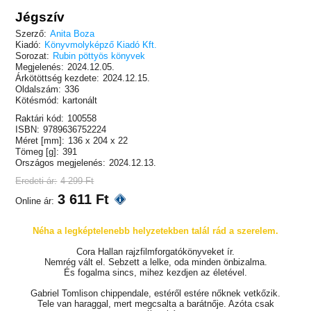
Jégszív
Szerző:
Anita Boza
Kiadó:
Könyvmolyképző Kiadó Kft.
Sorozat:
Rubin pöttyös könyvek
Megjelenés:
2024.12.05.
Árkötöttség kezdete:
2024.12.15.
Oldalszám:
336
Kötésmód:
kartonált
Raktári kód:
100558
ISBN:
9789636752224
Méret [mm]:
136 x 204 x 22
Tömeg [g]:
391
Országos megjelenés:
2024.12.13.
Eredeti ár:
4 299 Ft
3 611 Ft
Online ár:
Néha a legképtelenebb helyzetekben talál rád a szerelem.
Cora Hallan rajzfilmforgatókönyveket ír.
Nemrég vált el. Sebzett a lelke, oda minden önbizalma.
És fogalma sincs, mihez kezdjen az életével.
Gabriel Tomlison chippendale, estéről estére nőknek vetkőzik.
Tele van haraggal, mert megcsalta a barátnője. Azóta csak