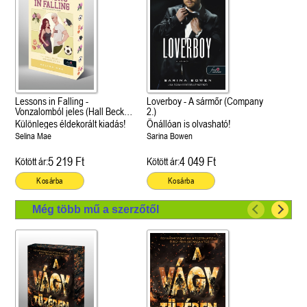
Lessons in Falling -
Loverboy - A sármőr (Company
Vonzalomból jeles (Hall Beck
2.)
University 3.)
Különleges éldekorált kiadás!
Önállóan is olvasható!
Selina Mae
Sarina Bowen
5 219 Ft
4 049 Ft
Kötött ár:
Kötött ár:
Kosárba
Kosárba
Még több mű a szerzőtől