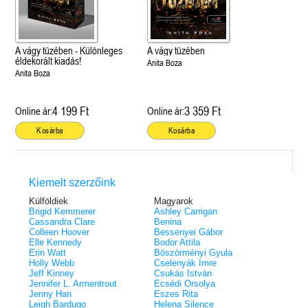
A vágy tüzében - Különleges
A vágy tüzében
éldekorált kiadás!
Anita Boza
Anita Boza
4 199 Ft
3 359 Ft
Online ár:
Online ár:
Kosárba
Kosárba
Kiemelt szerzőink
Külföldiek
Magyarok
Brigid Kemmerer
Ashley Carrigan
Cassandra Clare
Benina
Colleen Hoover
Bessenyei Gábor
Elle Kennedy
Bodor Attila
Erin Watt
Böszörményi Gyula
Holly Webb
Cselenyák Imre
Jeff Kinney
Csukás István
Jennifer L. Armentrout
Ecsédi Orsolya
Jenny Han
Eszes Rita
Leigh Bardugo
Helena Silence