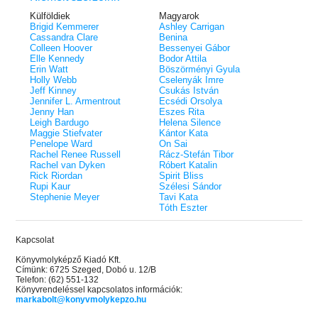
Külföldiek
Magyarok
Brigid Kemmerer
Ashley Carrigan
Cassandra Clare
Benina
Colleen Hoover
Bessenyei Gábor
Elle Kennedy
Bodor Attila
Erin Watt
Böszörményi Gyula
Holly Webb
Cselenyák Imre
Jeff Kinney
Csukás István
Jennifer L. Armentrout
Ecsédi Orsolya
Jenny Han
Eszes Rita
Leigh Bardugo
Helena Silence
Maggie Stiefvater
Kántor Kata
Penelope Ward
On Sai
Rachel Renee Russell
Rácz-Stefán Tibor
Rachel van Dyken
Róbert Katalin
Rick Riordan
Spirit Bliss
Rupi Kaur
Szélesi Sándor
Stephenie Meyer
Tavi Kata
Tóth Eszter
Kapcsolat
Könyvmolyképző Kiadó Kft.
Címünk: 6725 Szeged, Dobó u. 12/B
Telefon: (62) 551-132
Könyvrendeléssel kapcsolatos információk:
markabolt@konyvmolykepzo.hu