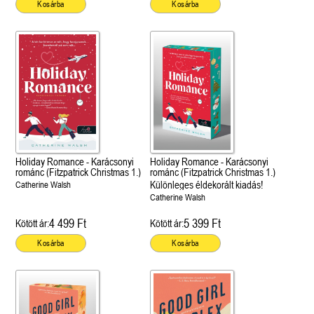
Kosárba
Kosárba
Holiday Romance - Karácsonyi
Holiday Romance - Karácsonyi
románc (Fitzpatrick Christmas 1.)
románc (Fitzpatrick Christmas 1.)
Különleges éldekorált kiadás!
Catherine Walsh
Catherine Walsh
4 499 Ft
5 399 Ft
Kötött ár:
Kötött ár:
Kosárba
Kosárba
 A cél (Off-Campus 4.)
Grace and Glory - Kegyelem és
Bad Girl Reputation -
21.
31.
 olvasható!
dicsőség (Az Előhírnök-trilógia
lány (Avalon Bay 2.)
Különleges éldekorált kiadás!
dy
3.)
Elle Kennedy
Jennifer L. Armentrout