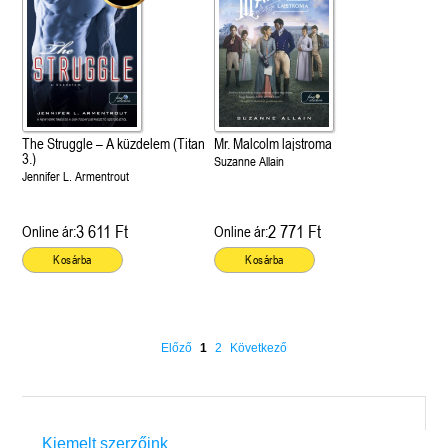
The Struggle – A küzdelem (Titan
Mr. Malcolm lajstroma
3.)
Suzanne Allain
Jennifer L. Armentrout
3 611 Ft
2 771 Ft
Online ár:
Online ár:
Kosárba
Kosárba
Előző
1
2
Következő
Kiemelt szerzőink