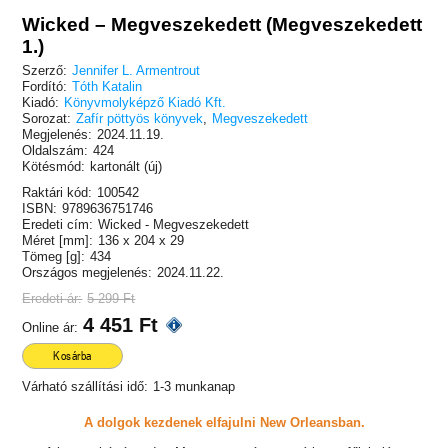
Wicked – Megveszekedett (Megveszekedett
1.)
Szerző:
Jennifer L. Armentrout
Fordító:
Tóth Katalin
Kiadó:
Könyvmolyképző Kiadó Kft.
Sorozat:
Zafír pöttyös könyvek
,
Megveszekedett
Megjelenés:
2024.11.19.
Oldalszám:
424
Kötésmód:
kartonált (új)
Raktári kód:
100542
ISBN:
9789636751746
Eredeti cím:
Wicked - Megveszekedett
Méret [mm]:
136 x 204 x 29
Tömeg [g]:
434
Országos megjelenés:
2024.11.22.
Eredeti ár:
5 299 Ft
4 451 Ft
Online ár:
Kosárba
Várható szállítási idő:
1-3 munkanap
A dolgok kezdenek elfajulni New Orleansban.