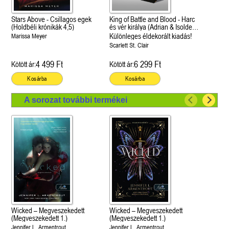
Stars Above - Csillagos egek
King of Battle and Blood - Harc
(Holdbéli krónikák 4,5)
és vér királya (Adrian & Isolde
1.)
Különleges éldekorált kiadás!
Marissa Meyer
Scarlett St. Clair
4 499 Ft
6 299 Ft
Kötött ár:
Kötött ár:
Kosárba
Kosárba
A sorozat további termékei
Wicked – Megveszekedett
Wicked – Megveszekedett
(Megveszekedett 1.)
(Megveszekedett 1.)
Jennifer L. Armentrout
Jennifer L. Armentrout