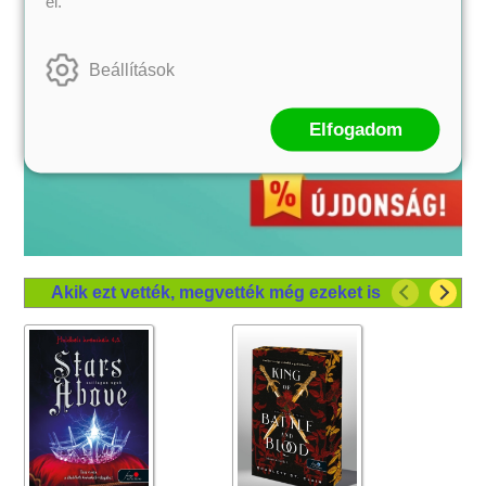
el.
Beállítások
Elfogadom
Akik ezt vették, megvették még ezeket is