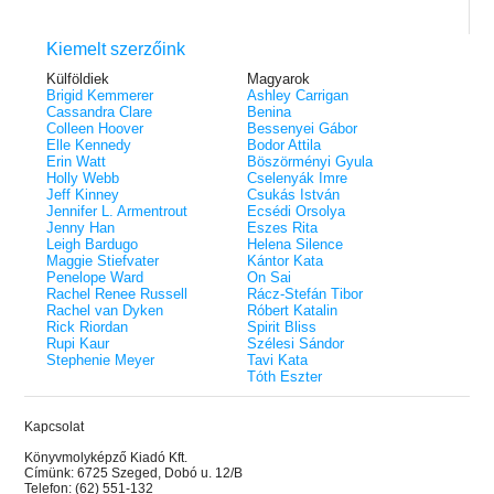
Kiemelt szerzőink
Külföldiek
Magyarok
Brigid Kemmerer
Ashley Carrigan
Cassandra Clare
Benina
Colleen Hoover
Bessenyei Gábor
Elle Kennedy
Bodor Attila
Erin Watt
Böszörményi Gyula
Holly Webb
Cselenyák Imre
Jeff Kinney
Csukás István
Jennifer L. Armentrout
Ecsédi Orsolya
Jenny Han
Eszes Rita
Leigh Bardugo
Helena Silence
Maggie Stiefvater
Kántor Kata
Penelope Ward
On Sai
Rachel Renee Russell
Rácz-Stefán Tibor
Rachel van Dyken
Róbert Katalin
Rick Riordan
Spirit Bliss
Rupi Kaur
Szélesi Sándor
Stephenie Meyer
Tavi Kata
Tóth Eszter
Kapcsolat
Könyvmolyképző Kiadó Kft.
Címünk: 6725 Szeged, Dobó u. 12/B
Telefon: (62) 551-132