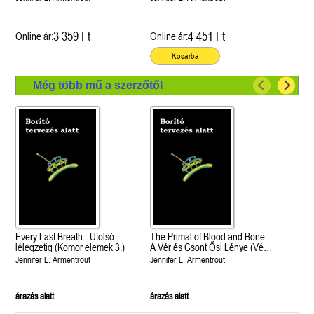
3 359 Ft
4 451 Ft
Online ár:
Online ár:
Kosárba
Még több mű a szerzőtől
Every Last Breath - Utolsó
The Primal of Blood and Bone -
lélegzetig (Komor elemek 3.)
A Vér és Csont Ősi Lénye (Vér
és hamu 6.)
Jennifer L. Armentrout
Jennifer L. Armentrout
árazás alatt
árazás alatt