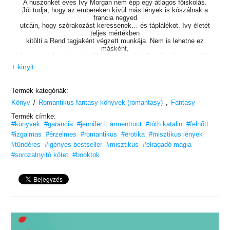
A huszonkét éves Ivy Morgan nem épp egy átlagos főiskolás.
Jól tudja, hogy az embereken kívül más lények is kószálnak a
francia negyed
utcáin, hogy szórakozást keressenek… és táplálékot. Ivy életét
teljes mértékben
kitölti a Rend tagjaként végzett munkája. Nem is lehetne ez
másként,
hiszen azok a lények, akikre most vadászik, négy évvel ezelőtt
mindent
+ kinyit
elvettek tőle. Romba döntötték a világát, megszakasztották a szívét.
Ivy álmában sem gondolta volna, hogy a szigorú keretek közé
Termék kategóriák:
szorított életébe
/
,
Könyv
belép egy olyan ember, mint Ren Owens. A srác maga a
Romantikus fantasy könyvek (romantasy)
Fantasy
megtestesült tökély.
Termék címke:
Az erdőzöld szemű, igéző mosolyú, százkilencven centinyi vonzerő
#könyvek
#garancia
#jennifer l. armentrout
#tóth katalin
#felnőtt
számos
lány szívét összetörhette már. Rejtélyes, már-már természetfeletti
#izgalmas
#érzelmes
#romantikus
#erotika
#misztikus lények
képességével
#tündéres
#igényes bestseller
#misztikus
#elragadó mágia
mindent meg tudna adni Ivynak, amire vágyik. Ám ha a lány közel
#sorozatnyitó kötet
#booktok
engedi
magához, az éppoly veszélyes lehet, mint az utcákon ólálkodó
hidegvérű
gyilkosok utáni hajsza. Ivyt egykor majdnem felemésztette egykori
szerelme
elvesztése. De most Ren és közte szikra gyúl, ami hamar lángra is
lobban.
Ivy mélyen legbelül többre vágyik… többre, mint hogy az életét
a múltja által kijelölt kötelességnek szentelje csupán.