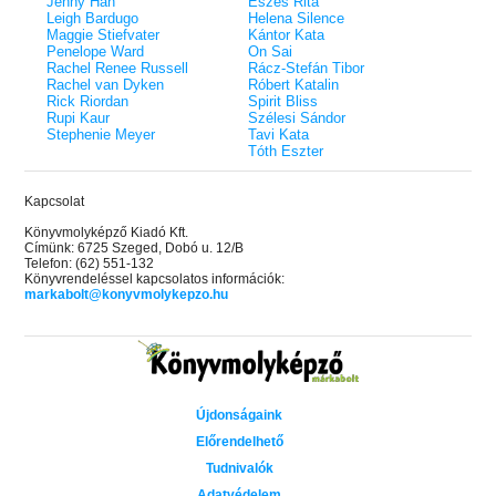
Jenny Han
Eszes Rita
Leigh Bardugo
Helena Silence
Maggie Stiefvater
Kántor Kata
Penelope Ward
On Sai
Rachel Renee Russell
Rácz-Stefán Tibor
Rachel van Dyken
Róbert Katalin
Rick Riordan
Spirit Bliss
Rupi Kaur
Szélesi Sándor
Stephenie Meyer
Tavi Kata
Tóth Eszter
Kapcsolat
Könyvmolyképző Kiadó Kft.
Címünk: 6725 Szeged, Dobó u. 12/B
Telefon: (62) 551-132
Könyvrendeléssel kapcsolatos információk:
markabolt@konyvmolykepzo.hu
Újdonságaink
Előrendelhető
Tudnivalók
Adatvédelem