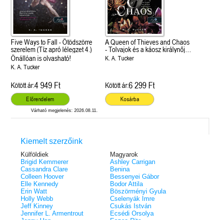
Five Ways to Fall - Ötödszörre
A Queen of Thieves and Chaos
szerelem (Tíz apró lélegzet 4.)
- Tolvajok és a káosz királynője
(Sors és tűz 3.)
Önállóan is olvasható!
K. A. Tucker
K. A. Tucker
4 949 Ft
6 299 Ft
Kötött ár:
Kötött ár:
Előrendelem
Kosárba
Várható megjelenés: 2026.08.11.
Kiemelt szerzőink
Külföldiek
Magyarok
Brigid Kemmerer
Ashley Carrigan
Cassandra Clare
Benina
Colleen Hoover
Bessenyei Gábor
Elle Kennedy
Bodor Attila
Erin Watt
Böszörményi Gyula
Holly Webb
Cselenyák Imre
Jeff Kinney
Csukás István
Jennifer L. Armentrout
Ecsédi Orsolya