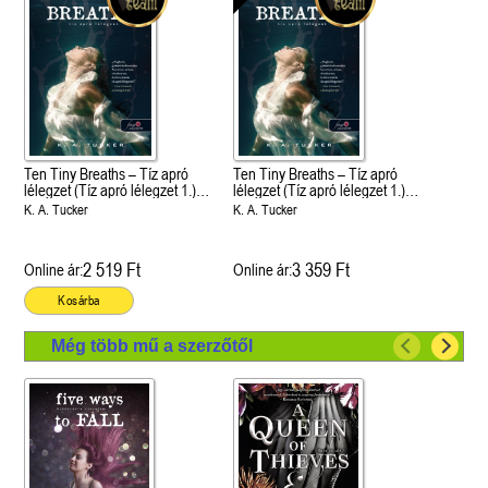
Ten Tiny Breaths – Tíz apró
Ten Tiny Breaths – Tíz apró
lélegzet (Tíz apró lélegzet 1.)
lélegzet (Tíz apró lélegzet 1.)
Önállóan is olvasható!
Önállóan is olvasható!
K. A. Tucker
K. A. Tucker
2 519 Ft
3 359 Ft
Online ár:
Online ár:
Kosárba
Még több mű a szerzőtől