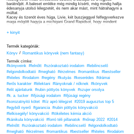
barátnőjét. A baleset emléke még mindig kísérti, még mindig hallja
édesanyja utolsó lélegzetét, és nem akar mást, mint hátrahagyni a
múltat.
Kacey és tizenöt éves húga, Livie, két buszjeggyel felfegyverkezve
maga mögött hagyja a michigani Grand Rapidsot, hogy mindent
újrakezdjen Miamiban. Először alig tudnak megélni, de Kacey nem
aggódik. Ő mindennel elbír – kivéve titokzatos szomszédjával az 1D
+ kinyit
lakásból.
Trent Emersonnak ragyogó kék szeme van és mély gödrécskéi az
arcán, mikor nevet. És hibátlanul egyensúlyoz a jó fiút a veszélyestől
Termék kategóriák:
elválasztó, ellenállhatatlan vonalon. Tragikus múltja miatt Kacey
/
eldöntötte, hogy senkit sem enged közel magához, de a kettejük
Könyv
Romantikus könyvek (nem fantasy)
közötti vonzalom tagadhatatlan, és Trent minden eszközt felhasznál,
Termék címke:
hogy bejusson a Kacey szívét védő falak mögé – akár még egy
#könyveink
#felnőtt
#szórakoztató irodalom
#lebilincselő
olyan titokról is hajlandó lerántani a leplet, ami mindkettejüket
tönkreteheti.
#elgondolkodtató
#megható
#érzelmes
#romantikus
#bestseller
Gyönyörű történet veszteségről, szerelemről és arról, hogyan is
#hiteles
#irodalom
#regény
#kutyás
#keserédes
#drámai
léphetünk tovább
#erős karakter
#lélektani
#lányoknak / nőknek
#könyvek
#elit ajánlatunk
#rubin pöttyös könyvek
#szujer orsolya
#k. a. tucker
#ifjúsági irodalom
#ifjúsági regény
#sorozatnyitó kötet
#tíz apró lélegzet
#2019 augusztus top 5
#egyből nyerő
#garancia
#rubin pöttyös könyvakció
#lelkisegély! könyvakció
#tökéletes kémia akció
#kánikula könyvakció
#forró téli pillanatok
#nőnap 2022
#2014
#felnőtt
#szórakoztató irodalom
#lebilincselő
#elgondolkodtató
#megható
#érzelmes
#romantikus
#bestseller
#hiteles
#irodalom