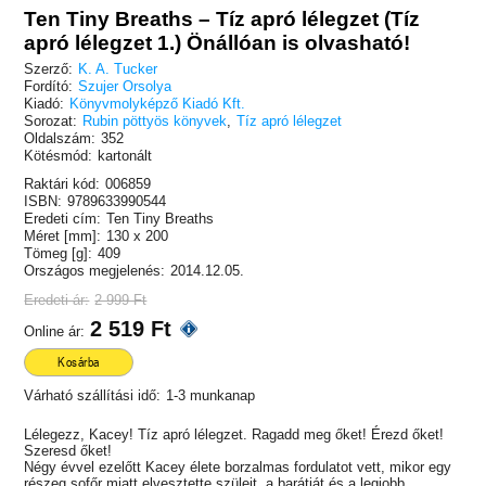
Ten Tiny Breaths – Tíz apró lélegzet (Tíz
apró lélegzet 1.) Önállóan is olvasható!
Szerző:
K. A. Tucker
Fordító:
Szujer Orsolya
Kiadó:
Könyvmolyképző Kiadó Kft.
Sorozat:
Rubin pöttyös könyvek
,
Tíz apró lélegzet
Oldalszám:
352
Kötésmód:
kartonált
Raktári kód:
006859
ISBN:
9789633990544
Eredeti cím:
Ten Tiny Breaths
Méret [mm]:
130 x 200
Tömeg [g]:
409
Országos megjelenés:
2014.12.05.
Eredeti ár:
2 999 Ft
2 519 Ft
Online ár:
Kosárba
Várható szállítási idő:
1-3 munkanap
Lélegezz, Kacey! Tíz apró lélegzet. Ragadd meg őket! Érezd őket!
Szeresd őket!
Négy évvel ezelőtt Kacey élete borzalmas fordulatot vett, mikor egy
részeg sofőr miatt elvesztette szüleit, a barátját és a legjobb