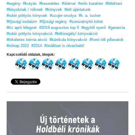
#regény
#kutyás
#keserédes
#drámai
#erős karakter
#lélektani
#lányoknak / nőknek
#könyvek
#elit ajánlatunk
#rubin pöttyös könyvek
#szujer orsolya
#k. a. tucker
#ifjúsági irodalom
#ifjúsági regény
#sorozatnyitó kötet
#tíz apró lélegzet
#2019 augusztus top 5
#egyből nyerő
#garancia
#rubin pöttyös könyvakció
#lelkisegély! könyvakció
#tökéletes kémia akció
#kánikula könyvakció
#forró téli pillanatok
#nőnap 2022
#2014
#önállóan is olvasható!
Kapcsolódó oldalak, blogok: