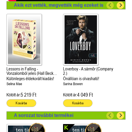
Akik ezt vették, megvették még ezeket is
Lessons in Falling -
Loverboy - A sármőr (Company
Vonzalomból jeles (Hall Beck
2.)
University 3.)
Különleges éldekorált kiadás!
Önállóan is olvasható!
Selina Mae
Sarina Bowen
5 219 Ft
4 049 Ft
Kötött ár:
Kötött ár:
Kosárba
Kosárba
A sorozat további termékei