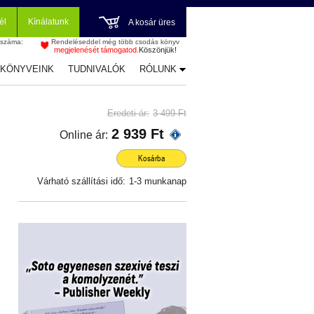
él
Kínálatunk
A kosár üres
 száma:
Rendeléseddel még több csodás könyv
megjelenését támogatod.
Köszönjük!
-KÖNYVEINK
TUDNIVALÓK
RÓLUNK
Eredeti ár:
3 499 Ft
2 939 Ft
Online ár:
Kosárba
Várható szállítási idő:
1-3 munkanap