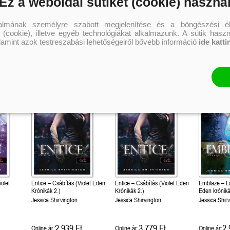
Ez a weboldal sütiket (cookie) haszná
!
Különleges éldekorált kiadás!
Önállóan is olvasható!
RuNyx
RuNyx
Rebecca Yarros
talmának személyre szabott megjelenítése és a böngészési él
 (cookie), illetve egyéb technológiákat alkalmazunk. A sütik hasz
5 399 Ft
4 499 Ft
4 
Kötött ár:
Kötött ár:
Kötött ár:
alamint azok testreszabási lehetőségeiről bővebb információ
ide katti
Kosárba
Kosárba
Kosár
olet
Entice – Csábítás (Violet Eden
Entice – Csábítás (Violet Eden
Emblaze – Lá
Krónikák 2.)
Krónikák 2.)
Eden króniká
Jessica Shirvington
Jessica Shirvington
Jessica Shir
2 939 Ft
3 779 Ft
2 
Online ár:
Online ár:
Online ár: