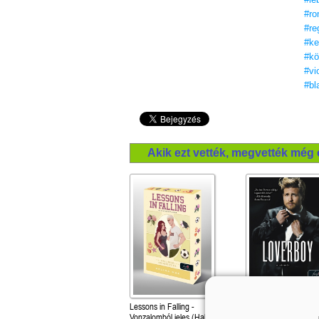
#ro
#re
#ke
#kö
#vi
#bl
Akik ezt vették, megvették még 
Lessons in Falling -
Loverboy - A sármőr
Vonzalomból jeles (Hall Beck
(Company 2.)