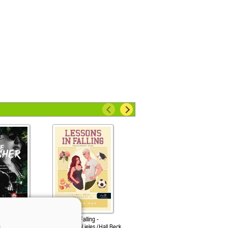
 - Végrehajtó (A
Lessons in Falling -
verzuma 4.)
Vonzalomból jeles (Hall Beck