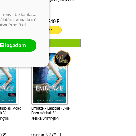
l
University 3.)
Selina Mae
mény biztosítása
nálatára vonatkozó
499 Ft
4 319 Ft
Kötött ár:
ntva
érhető el.
ba
Kosárba
Elfogadom
ngolás (Violet
Emblaze – Lángolás (Violet
k 3.)
Eden krónikák 3.)
vington
Jessica Shirvington
939 Ft
3 779 Ft
Online ár: