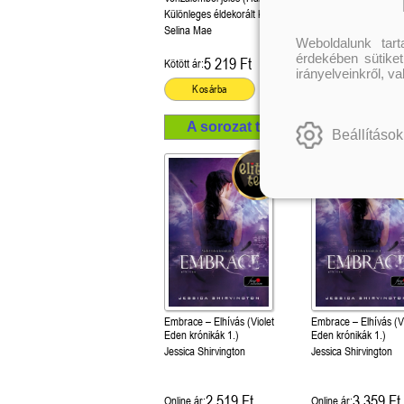
University 3.)
Különleges éldekorált kiadás!
Önállóan is olvasható
Selina Mae
Sarina Bowen
Weboldalunk tar
érdekében sütiket
5 219 Ft
4 049 Ft
Kötött ár:
Kötött ár:
irányelveinkről, v
Kosárba
Kosárba
A sorozat további termékei
Beállítások
Embrace – Elhívás (Violet
Embrace – Elhívás (Vi
Eden krónikák 1.)
Eden krónikák 1.)
Jessica Shirvington
Jessica Shirvington
2 519 Ft
3 359 Ft
Online ár:
Online ár: