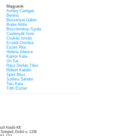
Magyarok
Ashley Carrigan
Benina
Bessenyei Gábor
Bodor Attila
Böszörményi Gyula
Cselenyák Imre
Csukás István
Ecsédi Orsolya
Eszes Rita
Helena Silence
Kántor Kata
On Sai
Rácz-Stefán Tibor
Róbert Katalin
Spirit Bliss
Szélesi Sándor
Tavi Kata
Tóth Eszter
ő Kiadó Kft.
 Szeged, Dobó u. 12/B
 551-132