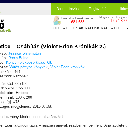
Bejelentkezés
Regisztrálás
Hírlev
Megszerzett könyvek
Rendelő olvasók száma:
1 974 399
681 583
FŐOLDAL
CSAK NÁLUNK KAPHATÓ
E
tice – Csábítás (Violet Eden Krónikák 2.)
rző:
Jessica Shirvington
dító:
Robin Edina
dó:
Könyvmolyképző Kiadó Kft.
ozat:
Vörös pöttyös könyvek
,
Violet Eden krónikák
alszám:
464
ésmód:
kartonált
tári kód:
007190
N:
9789633993606
deti cím:
Enticed
et [mm]:
130 x 200
eg [g]:
473
zágos megjelenés:
2016.07.08.
etkezmény kísér minden elhatározást.
let Eden a Grigori tagja – részben angyal, részben emberi lény. Arra született,