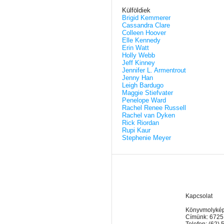
Külföldiek
Brigid Kemmerer
Cassandra Clare
Colleen Hoover
Elle Kennedy
Erin Watt
Holly Webb
Jeff Kinney
Jennifer L. Armentrout
Jenny Han
Leigh Bardugo
Maggie Stiefvater
Penelope Ward
Rachel Renee Russell
Rachel van Dyken
Rick Riordan
Rupi Kaur
Stephenie Meyer
Kapcsolat
Könyvmolyképz
Címünk: 6725
Telefon: (62)