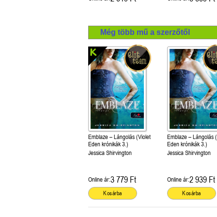
Még több mű a szerzőtől
Emblaze – Lángolás (Violet
Emblaze – Lángolás (
Eden krónikák 3.)
Eden krónikák 3.)
Jessica Shirvington
Jessica Shirvington
3 779 Ft
2 939 Ft
Online ár:
Online ár:
Kosárba
Kosárba