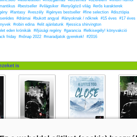
mantikus
#bestseller
#világsiker
#lenyűgöző világ
#erős karakterek
gény
#fantasy
#veszély
#igényes bestseller
#fine selection
#disztópia
serédes
#drámai
#bukott angyal
#lányoknak / nőknek
#15 éves
#17 éves
nyvek
#robin edina
#elit ajánlatunk
#jessica shirvington
olet eden krónikák
#ifjúsági regény
#garancia
#lelkisegély! könyvakció
ack friday
#nőnap 2022
#maradjatok gyerekek!
#2016
ezeket is
The Finisher - Végrehajtó (A
A Little Too Close – Kicsit túl
The Finisher
sötétség univerzuma 4.)
közel (A Madigan-hegy 2.)
sötétség uni