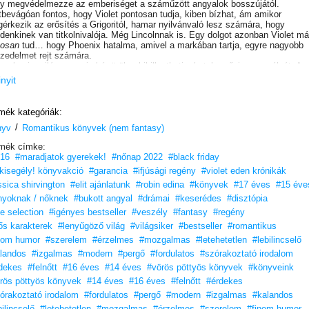
y megvédelmezze az emberiséget a száműzött angyalok bosszújától.
tbevágóan fontos, hogy Violet pontosan tudja, kiben bízhat, ám amikor
érkezik az erősítés a Grigoritól, hamar nyilvánvaló lesz számára, hogy
denkinek van titkolnivalója. Még Lincolnnak is. Egy dolgot azonban Violet má
tosan
tud… hogy Phoenix hatalma, amivel a markában tartja, egyre nagyobb
zedelmet rejt számára.
 valami a világon, ami akár örökre kibillentheti a hatalom ősi egyensúlyát. Az
e vívott verseny mindnyájukat Jordánia szent hegyei közé vezeti, és a
inyit
sőkig próbára teszi Violet képességeit. S lelepleződik a legszörnyűbb árulás.
 át Violet lebilincselően izgalmas történetét.
mék kategóriák:
/
nyv
Romantikus könyvek (nem fantasy)
mék címke:
16
#maradjatok gyerekek!
#nőnap 2022
#black friday
lkisegély! könyvakció
#garancia
#ifjúsági regény
#violet eden krónikák
ssica shirvington
#elit ajánlatunk
#robin edina
#könyvek
#17 éves
#15 éve
nyoknak / nőknek
#bukott angyal
#drámai
#keserédes
#disztópia
ne selection
#igényes bestseller
#veszély
#fantasy
#regény
ős karakterek
#lenyűgöző világ
#világsiker
#bestseller
#romantikus
nom humor
#szerelem
#érzelmes
#mozgalmas
#letehetetlen
#lebilincselő
landos
#izgalmas
#modern
#pergő
#fordulatos
#szórakoztató irodalom
dekes
#felnőtt
#16 éves
#14 éves
#vörös pöttyös könyvek
#könyveink
rös pöttyös könyvek
#14 éves
#16 éves
#felnőtt
#érdekes
órakoztató irodalom
#fordulatos
#pergő
#modern
#izgalmas
#kalandos
bilincselő
#letehetetlen
#mozgalmas
#érzelmes
#szerelem
#finom humor