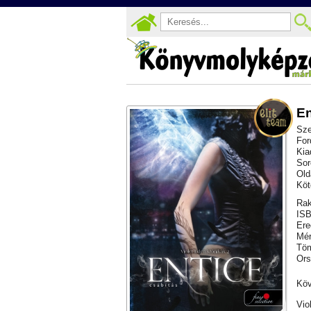
En
Sze
For
Kia
Sor
Old
Köt
Rak
ISB
Ere
Mér
Töm
Ors
Köv
Vio