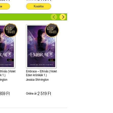
ba
Kosárba
hívás (Violet
Embrace – Elhívás (Violet
k 1.)
Eden krónikák 1.)
vington
Jessica Shirvington
359 Ft
2 519 Ft
Online ár: