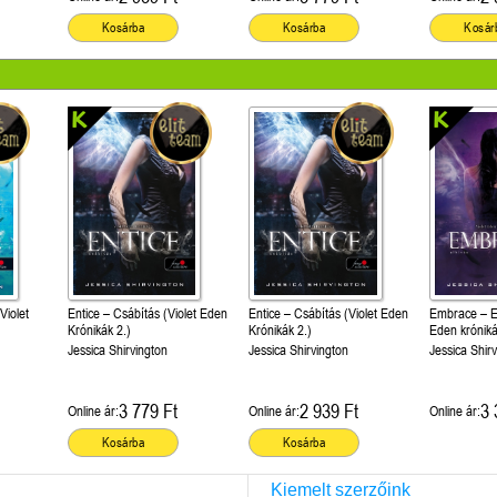
Kosárba
Kosárba
Kosár
Violet
Entice – Csábítás (Violet Eden
Entice – Csábítás (Violet Eden
Embrace – El
Krónikák 2.)
Krónikák 2.)
Eden króniká
Jessica Shirvington
Jessica Shirvington
Jessica Shir
3 779 Ft
2 939 Ft
3 
Online ár:
Online ár:
Online ár:
Kosárba
Kosárba
Kiemelt szerzőink