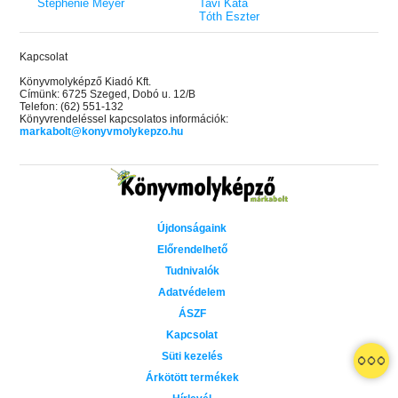
Stephenie Meyer
Tavi Kata
Tóth Eszter
Kapcsolat
Könyvmolyképző Kiadó Kft.
Címünk: 6725 Szeged, Dobó u. 12/B
Telefon: (62) 551-132
Könyvrendeléssel kapcsolatos információk:
markabolt@konyvmolykepzo.hu
Újdonságaink
Előrendelhető
Tudnivalók
Adatvédelem
ÁSZF
Kapcsolat
Süti kezelés
Árkötött termékek