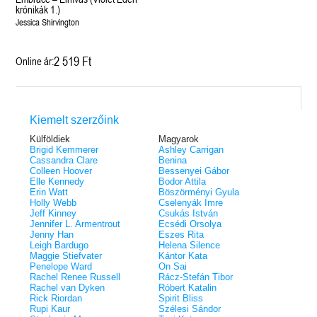
éldekorált kiadás!
38.
krónikák 1.)
Tolvajok és a káosz k
ne - Hamvadó trón
Rebel (A Renegátok 3.)
(Sors és tűz 3.)
K. A. Tucker
Jessica Shirvington
nd 2.)
29.
Rebecca Yarros
ff
Fire In You - Benned 
39.
A Court of Silver Flames – Ezüst
(Várok rád 6.)
7.5 -Szívcsend,
30.
2 519 Ft
Online ár:
lángok udvara (Tüskék és rózsák
Jennifer L. Armentrout
8.5 - Szélben sodródó
Különleges éldekorált kiadás! -
udvara 5.)
ldon
Javított kiadás
A Queen of Thieves a
40.
Sarah J. Maas
Tolvajok és a káosz k
Különleges éldekorá
(Sors és tűz 3.)
Kiemelt szerzőink
K. A. Tucker
Külföldiek
Magyarok
Brigid Kemmerer
Ashley Carrigan
Cassandra Clare
Benina
Colleen Hoover
Bessenyei Gábor
Elle Kennedy
Bodor Attila
Erin Watt
Böszörményi Gyula
Holly Webb
Cselenyák Imre
Jeff Kinney
Csukás István
Jennifer L. Armentrout
Ecsédi Orsolya
Jenny Han
Eszes Rita
Leigh Bardugo
Helena Silence
Maggie Stiefvater
Kántor Kata
Penelope Ward
On Sai
Rachel Renee Russell
Rácz-Stefán Tibor
Rachel van Dyken
Róbert Katalin
Rick Riordan
Spirit Bliss
Rupi Kaur
Szélesi Sándor