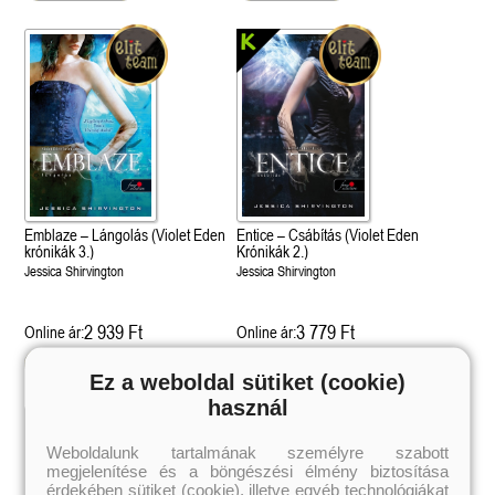
Emblaze – Lángolás (Violet Eden
Entice – Csábítás (Violet Eden
krónikák 3.)
Krónikák 2.)
Jessica Shirvington
Jessica Shirvington
2 939 Ft
3 779 Ft
Online ár:
Online ár:
Kosárba
Kosárba
Ez a weboldal sütiket (cookie)
használ
 A cél (Off-Campus 4.)
Grace and Glory - Kegyelem és
Bad Girl Reputation -
21.
31.
Weboldalunk tartalmának személyre szabott
 olvasható!
dicsőség (Az Előhírnök-trilógia
lány (Avalon Bay 2.)
megjelenítése és a böngészési élmény biztosítása
Különleges éldekorált kiadás!
dy
3.)
Elle Kennedy
érdekében sütiket (cookie), illetve egyéb technológiákat
Jennifer L. Armentrout