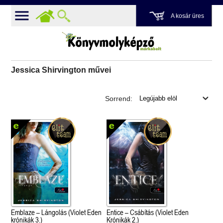
A kosár üres
Jessica Shirvington művei
Sorrend:
Emblaze – Lángolás (Violet Eden
Entice – Csábítás (Violet Eden
krónikák 3.)
Krónikák 2.)