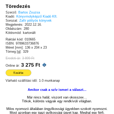
Töredezés
Szerző:
Bartos Zsuzsa
Kiadó:
Könyvmolyképző Kiadó Kft.
Sorozat:
Zafír pöttyös könyvek
Megjelenés:
2022.12.16.
Oldalszám:
280
Kötésmód:
kartonált
Raktári kód:
010665
ISBN:
9789633736876
Méret [mm]:
136 x 204 x 23
Tömeg [g]:
329
Eredeti ár:
3 899 Ft
3 275 Ft
Online ár:
Kosárba
Várható szállítási idő:
1-3 munkanap
Amikor csak a szív ismeri a választ…
Már nincs halál, viszont van okosszex…
Titkok, különös vágyak egy rendkívüli világban.
Milos nyomozó általában öngyilkossági ügyekben szokott nyomozni.
Most azonban egy igazi gyilkossági ügyet kap. Meghal egy férfi,