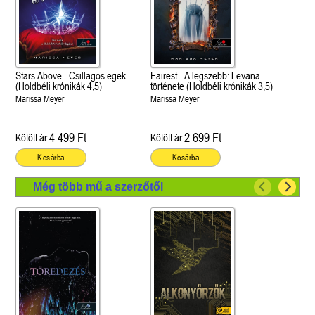
Stars Above - Csillagos egek
Fairest - A legszebb: Levana
(Holdbéli krónikák 4,5)
története (Holdbéli krónikák 3,5)
Marissa Meyer
Marissa Meyer
4 499 Ft
2 699 Ft
Kötött ár:
Kötött ár:
Kosárba
Kosárba
Még több mű a szerzőtől