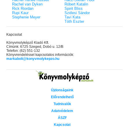
Rachel van Dyken
Róbert Katalin
Rick Riordan
Spirit Bliss
Rupi Kaur
Szélesi Sándor
Stephenie Meyer
Tavi Kata
Tóth Eszter
Kapcsolat
Könyvmolyképző Kiadó Kft.
Címünk: 6725 Szeged, Dobó u. 12/B
Telefon: (62) 551-132
Könyvrendeléssel kapcsolatos információk:
markabolt@konyvmolykepzo.hu
Újdonságaink
Előrendelhető
Tudnivalók
Adatvédelem
ÁSZF
Kapcsolat