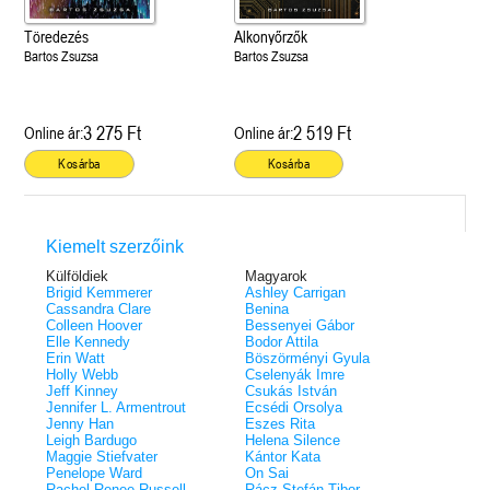
Töredezés
Alkonyőrzők
Bartos Zsuzsa
Bartos Zsuzsa
3 275 Ft
2 519 Ft
Online ár:
Online ár:
Kosárba
Kosárba
Kiemelt szerzőink
Külföldiek
Magyarok
Brigid Kemmerer
Ashley Carrigan
Cassandra Clare
Benina
Colleen Hoover
Bessenyei Gábor
Elle Kennedy
Bodor Attila
Erin Watt
Böszörményi Gyula
Holly Webb
Cselenyák Imre
Jeff Kinney
Csukás István
Jennifer L. Armentrout
Ecsédi Orsolya
Jenny Han
Eszes Rita
Leigh Bardugo
Helena Silence
Maggie Stiefvater
Kántor Kata
Penelope Ward
On Sai
Rachel Renee Russell
Rácz-Stefán Tibor