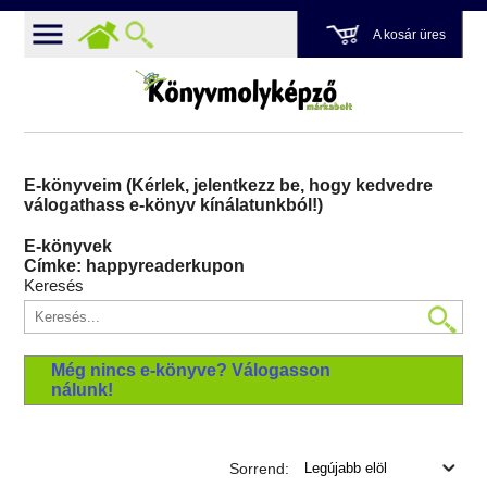
A kosár üres
E-könyveim (Kérlek, jelentkezz be, hogy kedvedre
válogathass e-könyv kínálatunkból!)
E-könyvek
Címke: happyreaderkupon
Keresés
Még nincs e-könyve? Válogasson
nálunk!
Sorrend: