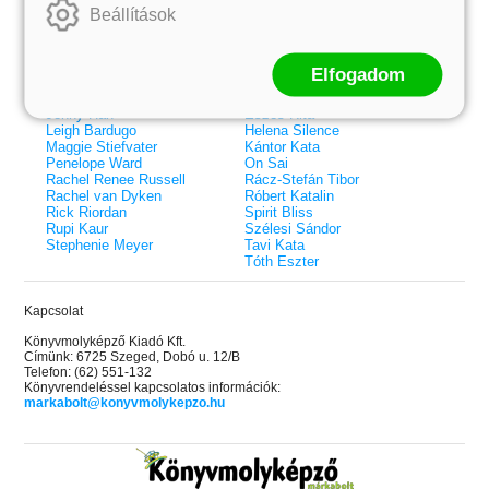
Beállítások
Colleen Hoover
Bessenyei Gábor
Elle Kennedy
Bodor Attila
Erin Watt
Böszörményi Gyula
Holly Webb
Cselenyák Imre
Elfogadom
Jeff Kinney
Csukás István
Jennifer L. Armentrout
Ecsédi Orsolya
Jenny Han
Eszes Rita
Leigh Bardugo
Helena Silence
Maggie Stiefvater
Kántor Kata
Penelope Ward
On Sai
Rachel Renee Russell
Rácz-Stefán Tibor
Rachel van Dyken
Róbert Katalin
Rick Riordan
Spirit Bliss
Rupi Kaur
Szélesi Sándor
Stephenie Meyer
Tavi Kata
Tóth Eszter
Kapcsolat
Könyvmolyképző Kiadó Kft.
Címünk: 6725 Szeged, Dobó u. 12/B
Telefon: (62) 551-132
Könyvrendeléssel kapcsolatos információk:
markabolt@konyvmolykepzo.hu
 A cél (Off-Campus 4.)
Grace and Glory - Kegyelem és
Bad Girl Reputation -
21.
31.
 olvasható!
dicsőség (Az Előhírnök-trilógia
lány (Avalon Bay 2.)
Különleges éldekorált kiadás!
dy
3.)
Elle Kennedy
Jennifer L. Armentrout