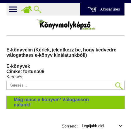
A kosár üres
E-könyveim (Kérlek, jelentkezz be, hogy kedvedre
válogathass e-könyv kínálatunkból!)
E-könyvek
Címke: fortuna09
Keresés
Még nincs e-könyve? Válogasson
nálunk!
Sorrend: