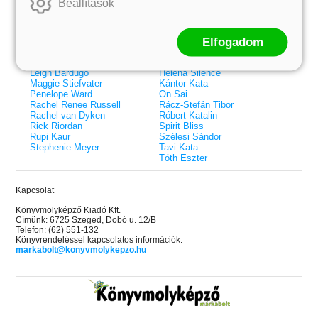
Beállítások
Elle Kennedy
Bodor Attila
Erin Watt
Böszörményi Gyula
Holly Webb
Cselenyák Imre
Elfogadom
Jeff Kinney
Csukás István
Jennifer L. Armentrout
Ecsédi Orsolya
Jenny Han
Eszes Rita
Leigh Bardugo
Helena Silence
Maggie Stiefvater
Kántor Kata
Penelope Ward
On Sai
Rachel Renee Russell
Rácz-Stefán Tibor
Rachel van Dyken
Róbert Katalin
Rick Riordan
Spirit Bliss
Rupi Kaur
Szélesi Sándor
Stephenie Meyer
Tavi Kata
Tóth Eszter
Kapcsolat
Könyvmolyképző Kiadó Kft.
Címünk: 6725 Szeged, Dobó u. 12/B
Telefon: (62) 551-132
Könyvrendeléssel kapcsolatos információk:
markabolt@konyvmolykepzo.hu
 A cél (Off-Campus 4.)
Grace and Glory - Kegyelem és
Bad Girl Reputation -
21.
31.
 olvasható!
dicsőség (Az Előhírnök-trilógia
lány (Avalon Bay 2.)
Különleges éldekorált kiadás!
dy
3.)
Elle Kennedy
Jennifer L. Armentrout