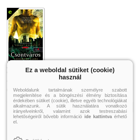
A végzet ereklyéi 1. - Csontváros
Ez a weboldal sütiket (cookie)
Cassandra Clare
használ
2 299 Ft
Online ár:
Weboldalunk tartalmának személyre szabott
Kosárba
megjelenítése és a böngészési élmény biztosítása
érdekében sütiket (cookie), illetve egyéb technológiákat
alkalmazunk. A sütik használatára vonatkozó
irányelveinkről, valamint azok testreszabási
lehetőségeiről bővebb információ
ide kattintva
érhető
Kiemelt szerzőink
el.
Külföldiek
Magyarok
Brigid Kemmerer
Ashley Carrigan
Cassandra Clare
Benina
Colleen Hoover
Bessenyei Gábor