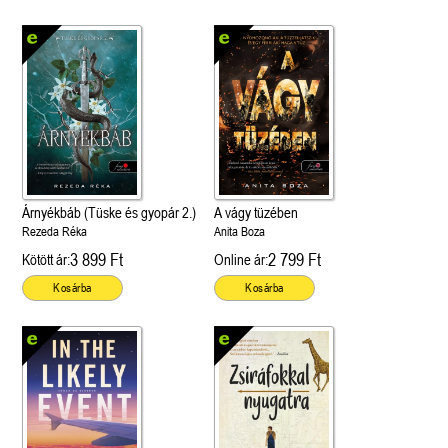
Árnyékbáb (Tüske és gyopár 2.)
A vágy tüzében
Rezeda Réka
Anita Boza
3 899 Ft
2 799 Ft
Kötött ár:
Online ár:
Kosárba
Kosárba