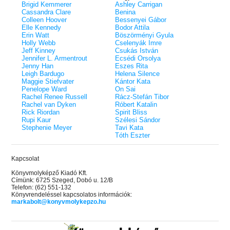
éldekorált kiadás!
38.
Brigid Kemmerer
Ashley Carrigan
Tolvajok és a káosz k
ne - Hamvadó trón
Cassandra Clare
Benina
Rebel (A Renegátok 3.)
(Sors és tűz 3.)
K. A. Tucker
nd 2.)
29.
Colleen Hoover
Bessenyei Gábor
Rebecca Yarros
ff
Elle Kennedy
Bodor Attila
Fire In You - Benned 
39.
Erin Watt
Böszörményi Gyula
A Court of Silver Flames – Ezüst
(Várok rád 6.)
7.5 -Szívcsend,
30.
Holly Webb
Cselenyák Imre
lángok udvara (Tüskék és rózsák
Jennifer L. Armentrout
8.5 - Szélben sodródó
Jeff Kinney
Csukás István
Különleges éldekorált kiadás! -
udvara 5.)
ldon
Jennifer L. Armentrout
Ecsédi Orsolya
Javított kiadás
A Queen of Thieves a
40.
Jenny Han
Eszes Rita
Sarah J. Maas
Tolvajok és a káosz k
Leigh Bardugo
Helena Silence
Különleges éldekorá
(Sors és tűz 3.)
Maggie Stiefvater
Kántor Kata
K. A. Tucker
Penelope Ward
On Sai
Rachel Renee Russell
Rácz-Stefán Tibor
Rachel van Dyken
Róbert Katalin
Rick Riordan
Spirit Bliss
Rupi Kaur
Szélesi Sándor
Stephenie Meyer
Tavi Kata
Tóth Eszter
Kapcsolat
Könyvmolyképző Kiadó Kft.
Címünk: 6725 Szeged, Dobó u. 12/B
Telefon: (62) 551-132
Könyvrendeléssel kapcsolatos információk:
markabolt@konyvmolykepzo.hu