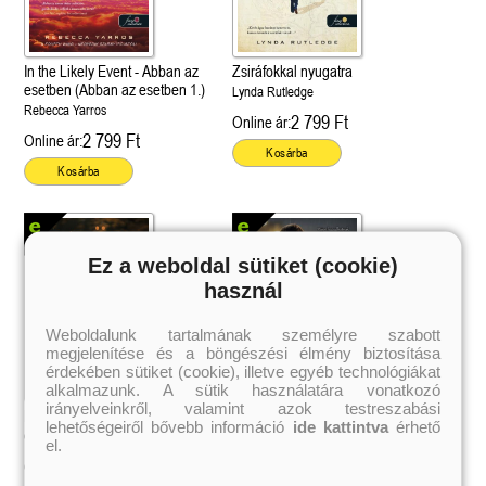
In the Likely Event - Abban az
Zsiráfokkal nyugatra
esetben (Abban az esetben 1.)
Lynda Rutledge
Rebecca Yarros
2 799 Ft
Online ár:
2 799 Ft
Online ár:
Kosárba
Kosárba
Ez a weboldal sütiket (cookie)
használ
Weboldalunk tartalmának személyre szabott
megjelenítése és a böngészési élmény biztosítása
érdekében sütiket (cookie), illetve egyéb technológiákat
alkalmazunk. A sütik használatára vonatkozó
irányelveinkről, valamint azok testreszabási
Repülj, szitakötő!
Az éjszaka érintése
lehetőségeiről bővebb információ
ide kattintva
érhető
 A cél (Off-Campus 4.)
Grace and Glory - Kegyelem és
Bad Girl Reputation -
Chiara
Anita Boza
21.
31.
el.
 olvasható!
dicsőség (Az Előhírnök-trilógia
lány (Avalon Bay 2.)
2 799 Ft
2 699 Ft
Online ár:
Online ár:
Különleges éldekorált kiadás!
dy
3.)
Elle Kennedy
Jennifer L. Armentrout