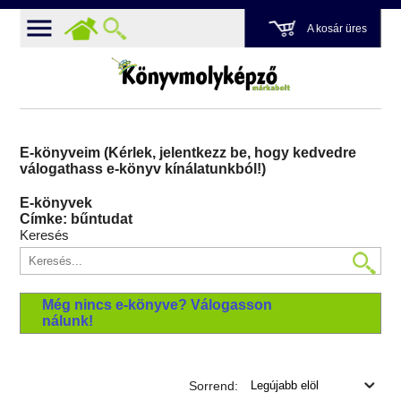
A kosár üres
E-könyveim (Kérlek, jelentkezz be, hogy kedvedre
válogathass e-könyv kínálatunkból!)
E-könyvek
Címke: bűntudat
Keresés
Még nincs e-könyve? Válogasson
nálunk!
Sorrend: