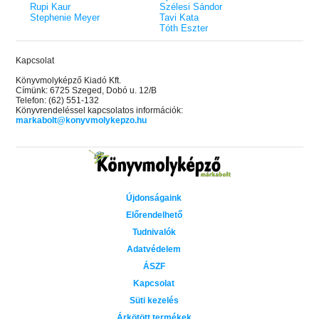
Rupi Kaur
Szélesi Sándor
Stephenie Meyer
Tavi Kata
Tóth Eszter
Kapcsolat
Könyvmolyképző Kiadó Kft.
Címünk: 6725 Szeged, Dobó u. 12/B
Telefon: (62) 551-132
Könyvrendeléssel kapcsolatos információk:
markabolt@konyvmolykepzo.hu
Újdonságaink
Előrendelhető
Tudnivalók
Adatvédelem
ÁSZF
Kapcsolat
Süti kezelés
Árkötött termékek