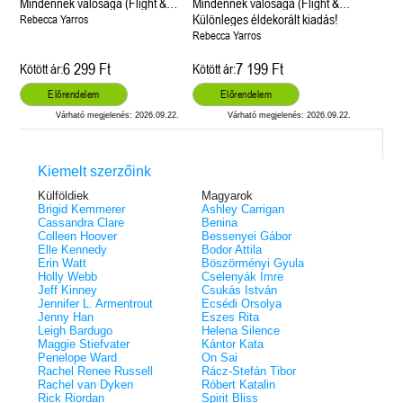
Mindennek valósága (Flight &
Mindennek valósága (Flight &
Glory 5.)
Glory 5.)
Különleges éldekorált kiadás!
Rebecca Yarros
Rebecca Yarros
6 299 Ft
7 199 Ft
Kötött ár:
Kötött ár:
Előrendelem
Előrendelem
Várható megjelenés: 2026.09.22.
Várható megjelenés: 2026.09.22.
Kiemelt szerzőink
Külföldiek
Magyarok
Brigid Kemmerer
Ashley Carrigan
Cassandra Clare
Benina
Colleen Hoover
Bessenyei Gábor
Elle Kennedy
Bodor Attila
Erin Watt
Böszörményi Gyula
Holly Webb
Cselenyák Imre
Jeff Kinney
Csukás István
Jennifer L. Armentrout
Ecsédi Orsolya
Jenny Han
Eszes Rita
Leigh Bardugo
Helena Silence
Maggie Stiefvater
Kántor Kata
Penelope Ward
On Sai
Rachel Renee Russell
Rácz-Stefán Tibor
Rachel van Dyken
Róbert Katalin
Rick Riordan
Spirit Bliss