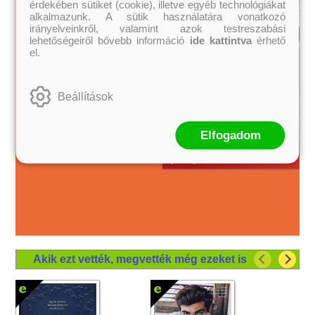
érdekében sütiket (cookie), illetve egyéb technológiákat
alkalmazunk. A sütik használatára vonatkozó
irányelveinkről, valamint azok testreszabási
lehetőségeiről bővebb információ
ide kattintva
érhető
el.
Beállítások
Elfogadom
Akik ezt vették, megvették még ezeket is