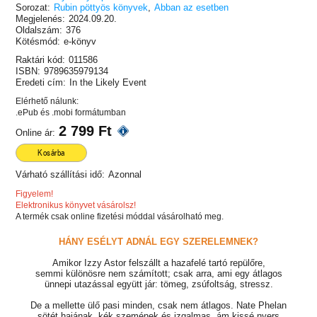
Sorozat:
Rubin pöttyös könyvek
,
Abban az esetben
Megjelenés:
2024.09.20.
Oldalszám:
376
Kötésmód:
e-könyv
Raktári kód:
011586
ISBN:
9789635979134
Eredeti cím:
In the Likely Event
Elérhető nálunk:
.ePub és .mobi formátumban
2 799 Ft
Online ár:
Kosárba
Várható szállítási idő:
Azonnal
Figyelem!
Elektronikus könyvet vásárolsz!
A termék csak online fizetési móddal vásárolható meg.
HÁNY ESÉLYT ADNÁL EGY SZERELEMNEK?
Amikor Izzy Astor felszállt a hazafelé tartó repülőre,
semmi különösre nem számított; csak arra, ami egy átlagos
ünnepi utazással együtt jár: tömeg, zsúfoltság, stressz.
De a mellette ülő pasi minden, csak nem átlagos. Nate Phelan
sötét hajának, kék szemének és izgalmas, ám kissé nyers