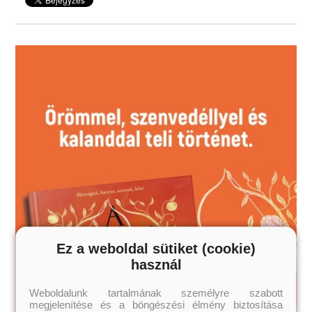
felső korhatár nélkül!
Ez a weboldal sütiket (cookie)
használ
Weboldalunk tartalmának személyre szabott
megjelenítése és a böngészési élmény biztosítása