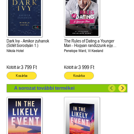
Dark Ivy - Amikor zuhanok
The Rules of Dating a Younger
(Sötét borostyán 1.)
Man - Hogyan randizzunk egy
fiatalabb pasival? (Hogyan
Nikola Hotel
Penelope Ward, Vi Keeland
randizzunk? 4.)
3 799 Ft
3 999 Ft
Kötött ár:
Kötött ár:
Kosárba
Kosárba
A sorozat további termékei